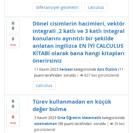
diferansiyel-geometri
calculus
Dönel cisimlerin hacimleri, vektör
0
0
integrali ,2 katlı ve 3 katlı integral
konularını ayrıntılı bir şekilde
0
anlatan ingilizce EN İYİ CALCULUS
cevap
KİTABI olarak bana hangi kitapları
önerirsiniz
11 Kasım 2023
Serbest
kategorisinde
Aziz Öztürk
(
11
puan)
tarafından
soruldu
|
827
kez görüntülendi
calculus
Türev kullanmadan en küçük
0
0
değer bulma
0
3 Kasım 2023
Orta Öğretim Matematik
kategorisinde
ozlemakman
(
98
puan)
tarafından
soruldu
|
2k
kez
cevap
görüntülendi