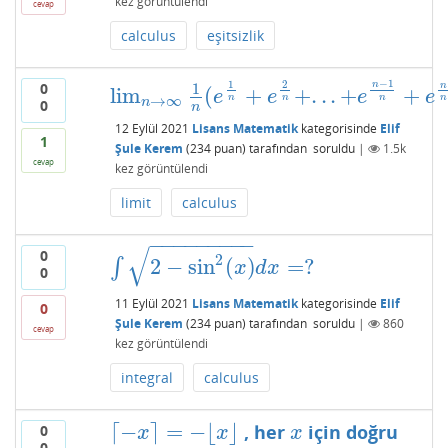
kez görüntülendi
cevap
calculus
eşitsizlik
−
1
1
2
n
0
n
1
lim
(
+
+
.
.
.
+
+
lim
n
→
∞
1
n
(
e
1
n
+
e
2
n
+
.
.
.
+
e
n
−
1
n
+
e
n
n
)
=
?
e
e
e
e
n
n
n
n
→
∞
n
0
n
12 Eylül 2021
Lisans Matematik
kategorisinde
Elif
1
Şule Kerem
(
234
puan)
tarafından
soruldu
|
1.5k
cevap
kez görüntülendi
limit
calculus
−
−
−
−
−
−
−
−
−
√
0
2
2
−
sin
(
)
=
?
∫
∫
2
−
sin
2
(
x
)
d
x
=
?
x
d
x
0
11 Eylül 2021
Lisans Matematik
kategorisinde
Elif
0
Şule Kerem
(
234
puan)
tarafından
soruldu
|
860
cevap
kez görüntülendi
integral
calculus
⌈
−
⌉
=
−
⌊
⌋
, her
için doğru
0
⌈
−
x
⌉
=
−
⌊
x
⌋
x
x
x
x
0