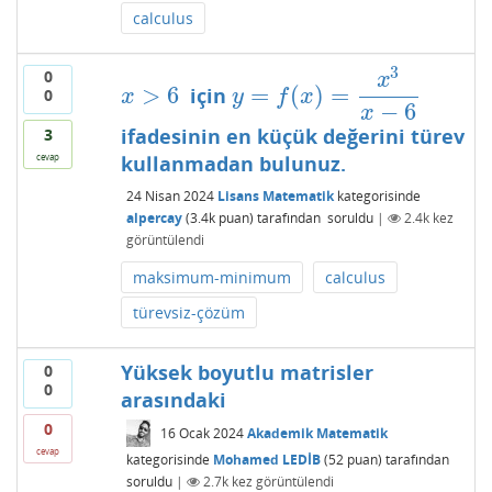
calculus
3
0
x
>
6
=
(
)
=
için
x
>
6
y
=
f
(
x
)
=
x
3
x
−
6
0
x
y
f
x
−
6
x
ifadesinin en küçük değerini türev
3
kullanmadan bulunuz.
cevap
24 Nisan 2024
Lisans Matematik
kategorisinde
alpercay
(
3.4k
puan)
tarafından
soruldu
|
2.4k
kez
görüntülendi
maksimum-minimum
calculus
türevsiz-çözüm
Yüksek boyutlu matrisler
0
0
arasındaki
0
16 Ocak 2024
Akademik Matematik
cevap
kategorisinde
Mohamed LEDİB
(
52
puan)
tarafından
soruldu
|
2.7k
kez görüntülendi