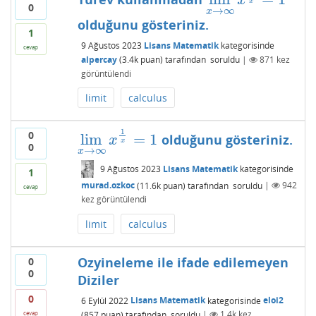
lim
x
→
∞
x
1
x
=
1
x
x
0
→
∞
x
olduğunu gösteriniz.
1
9 Ağustos 2023
Lisans Matematik
kategorisinde
cevap
alpercay
(
3.4k
puan)
tarafından
soruldu
|
871
kez
görüntülendi
limit
calculus
1
0
lim
=
1
olduğunu gösteriniz.
lim
x
→
∞
x
1
x
=
1
x
x
0
→
∞
x
9 Ağustos 2023
Lisans Matematik
kategorisinde
1
murad.ozkoc
(
11.6k
puan)
tarafından
soruldu
|
942
cevap
kez görüntülendi
limit
calculus
Ozyineleme ile ifade edilemeyen
0
0
Diziler
0
6 Eylül 2022
Lisans Matematik
kategorisinde
eloi2
(
857
puan)
tarafından
soruldu
|
1.4k
kez
cevap