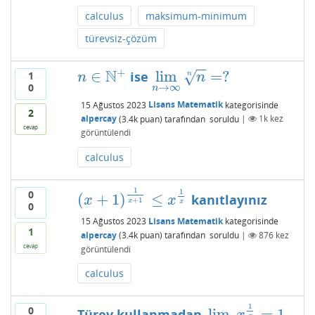
calculus
maksimum-minimum
türevsiz-çözüm
−
−
+
N
∈
lim
=
?
ise
√
1
n
∈
N
+
lim
n
→
∞
n
n
=
?
n
n
n
0
→
∞
n
15 Ağustos 2023
Lisans Matematik
kategorisinde
2
alpercay
(
3.4k
puan)
tarafından
soruldu
|
1k
kez
cevap
görüntülendi
calculus
1
1
0
(
+
1
)
≤
kanıtlayınız
(
x
+
1
)
1
x
+
1
≤
x
1
x
x
x
+
1
x
x
0
15 Ağustos 2023
Lisans Matematik
kategorisinde
1
alpercay
(
3.4k
puan)
tarafından
soruldu
|
876
kez
cevap
görüntülendi
calculus
1
0
lim
=
1
Türev kullanmadan