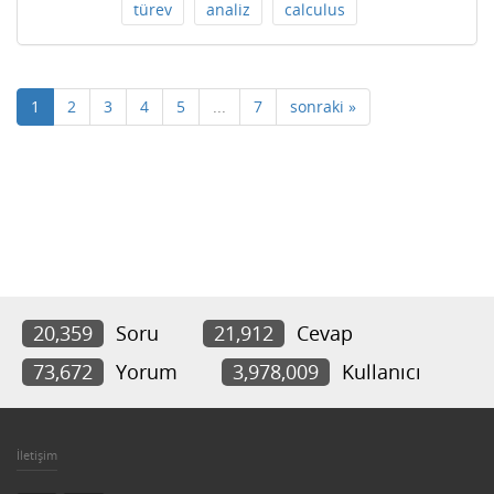
türev
analiz
calculus
1
2
3
4
5
...
7
sonraki »
20,359
Soru
21,912
Cevap
73,672
Yorum
3,978,009
Kullanıcı
İletişim