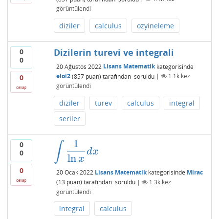
görüntülendi
diziler
calculus
ozyineleme
Dizilerin turevi ve integrali
0
0
20 Ağustos 2022
Lisans Matematik
kategorisinde
eloi2
(
857
puan)
tarafından
soruldu
|
1.1k
kez
0
görüntülendi
cevap
diziler
turev
calculus
integral
seriler
1
0
∫
∫
1
ln
x
d
x
d
x
0
ln
x
0
20 Ocak 2022
Lisans Matematik
kategorisinde
Mirac
cevap
(
13
puan)
tarafından
soruldu
|
1.3k
kez
görüntülendi
integral
calculus