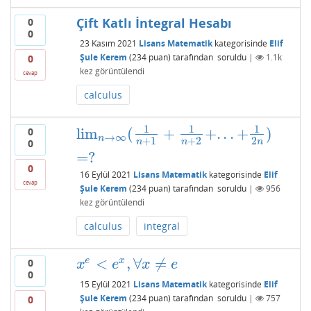
Çift Katlı İntegral Hesabı
0
0
23 Kasım 2021
Lisans Matematik
kategorisinde
Elif
Şule Kerem
(
234
puan)
tarafından
soruldu
|
1.1k
0
kez görüntülendi
cevap
calculus
1
1
1
lim
(
+
+
.
.
.
+
)
0
lim
n
→
∞
(
1
n
+
1
+
1
n
+
2
+
.
.
.
+
1
2
n
)
=
?
→
∞
n
+
1
+
2
2
n
n
n
0
=
?
0
16 Eylül 2021
Lisans Matematik
kategorisinde
Elif
cevap
Şule Kerem
(
234
puan)
tarafından
soruldu
|
956
kez görüntülendi
calculus
integral
<
,
∀
≠
e
x
0
x
e
<
e
x
,
∀
x
≠
e
x
e
x
e
0
15 Eylül 2021
Lisans Matematik
kategorisinde
Elif
Şule Kerem
(
234
puan)
tarafından
soruldu
|
757
0