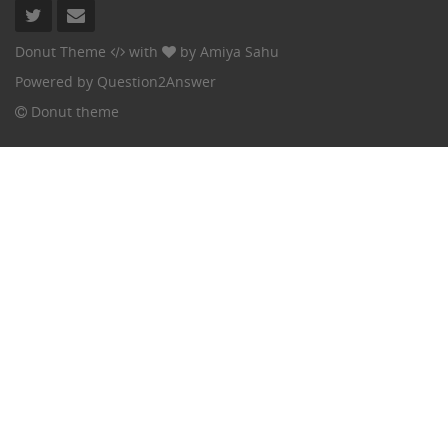
Donut Theme
with
by
Amiya Sahu
Powered by
Question2Answer
Donut theme