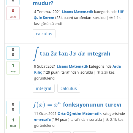
mudur?
0
4 Temmuz 2021
Lisans Matematik
kategorisinde
Elif
cevap
Şule Kerem
(
234
puan)
tarafından
soruldu
|
1.1k
kez görüntülendi
calculus
0
∫
tan
2
tan
3
integrali
∫
tan
2
x
tan
3
x
d
x
x
x
d
x
0
1
9 Şubat 2021
Lisans Matematik
kategorisinde
Arda
cevap
Kılıç
(
129
puan)
tarafından
soruldu
|
3.3k
kez
görüntülendi
integral
calculus
(
)
=
n
fonksiyonunun türevi
0
f
(
x
)
=
x
n
f
x
x
0
11 Ocak 2021
Orta Öğretim Matematik
kategorisinde
emresafa
(
194
puan)
tarafından
soruldu
|
2.1k
kez
1
görüntülendi
cevap