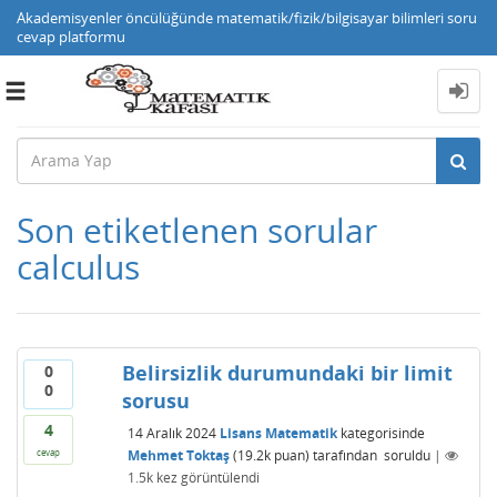
Akademisyenler öncülüğünde matematik/fizik/bilgisayar bilimleri soru
cevap platformu
Toggle
navigation
Son etiketlenen sorular
calculus
Belirsizlik durumundaki bir limit
0
0
sorusu
4
14 Aralık 2024
Lisans Matematik
kategorisinde
Mehmet Toktaş
(
19.2k
puan)
tarafından
soruldu
|
cevap
1.5k
kez görüntülendi