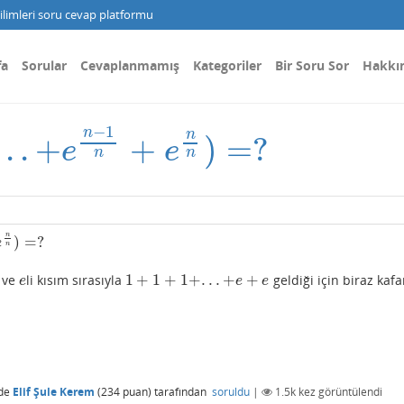
limleri soru cevap platformu
fa
Sorular
Cevaplanmamış
Kategoriler
Bir Soru Sor
Hakkı
−
1
n
n
.
.
.
+
+
)
=
?
e
n
−
1
n
+
e
n
n
)
=
?
e
e
n
n
n
)
=
?
e
n
1
+
1
+
1
+
.
.
.
+
+
ve
li kısım sırasıyla
geldiği için biraz kaf
e
1
+
1
+
1
+
.
.
.
+
e
+
e
e
e
e
de
Elif Şule Kerem
(
234
puan)
tarafından
soruldu
|
1.5k
kez görüntülendi