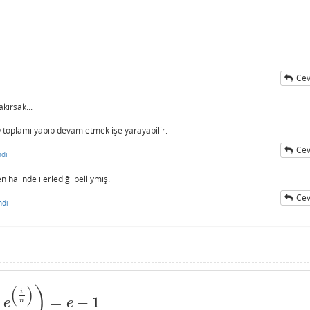
Cev
kırsak...
 O toplamı yapıp devam etmek işe yarayabilir.
Cev
ndı
n halinde ilerlediği belliymiş.
Cev
ndı
(
)
)
i
=
−
1
i
n
)
)
=
e
−
1
e
e
n