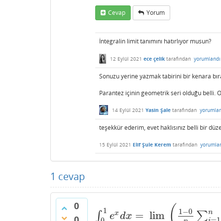
Cevap
Yorum
İntegralin limit tanımını hatırlıyor musun?
12 Eylül 2021
ece çelik
tarafından
yorumlandı
Sonuzu yerine yazmak tabirini bir kenara bıra
Parantez içinin geometrik seri olduğu belli.
14 Eylül 2021
Yasin Şale
tarafından
yorumla
teşekkür ederim, evet haklısınız belli bir düze
15 Eylül 2021
Elif Şule Kerem
tarafından
yorumla
1
cevap
0
(
1
1
−
0
n
=
lim
x
∫
∑
∫
0
1
e
x
d
x
=
lim
n
→
∞
(
1
−
0
n
∑
i
=
1
n
e
(
e
d
x
0
=
1
0
i
n