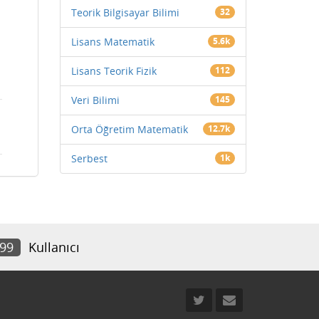
Teorik Bilgisayar Bilimi
32
Lisans Matematik
5.6k
Lisans Teorik Fizik
112
Veri Bilimi
145
Orta Öğretim Matematik
12.7k
Serbest
1k
799
Kullanıcı