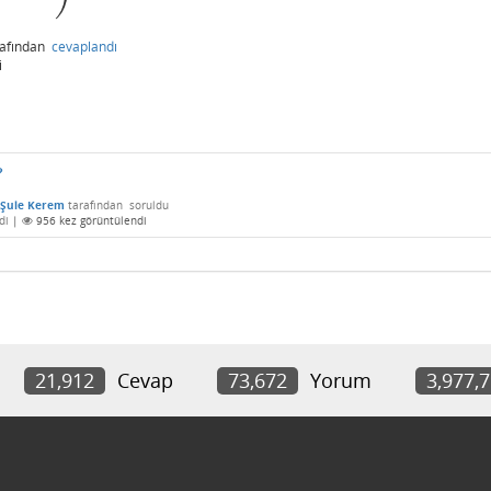
rafından
cevaplandı
i
?
f Şule Kerem
tarafından
soruldu
di
|
956
kez görüntülendi
21,912
Cevap
73,672
Yorum
3,977,