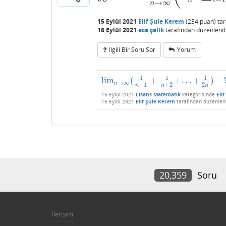
→
∞
n
15 Eylül 2021
Elif Şule Kerem
(
234
puan)
ta
16 Eylül 2021
ece çelik
tarafından
düzenlend
Ilgili Bir Soru Sor
Yorum
1
1
1
lim
(
+
+
.
.
.
+
)
=
lim
n
→
∞
(
1
n
+
1
+
1
n
+
2
+
.
.
.
+
1
2
n
)
=
?
→
∞
n
+
1
+
2
2
n
n
n
16 Eylül 2021
Lisans Matematik
kategorisinde
Eli
16 Eylül 2021
Elif Şule Kerem
tarafından
düzenlen
20,359
Soru
İletişim