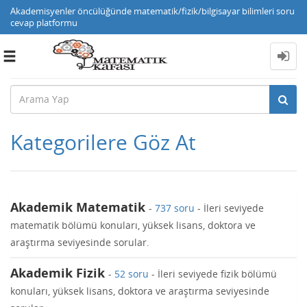
Akademisyenler öncülüğünde matematik/fizik/bilgisayar bilimleri soru
cevap platformu
Toggle
navigation
Kategorilere Göz At
Akademik Matematik
-
737 soru
- İleri seviyede
matematik bölümü konuları, yüksek lisans, doktora ve
araştırma seviyesinde sorular.
Akademik Fizik
-
52 soru
- İleri seviyede fizik bölümü
konuları, yüksek lisans, doktora ve araştırma seviyesinde