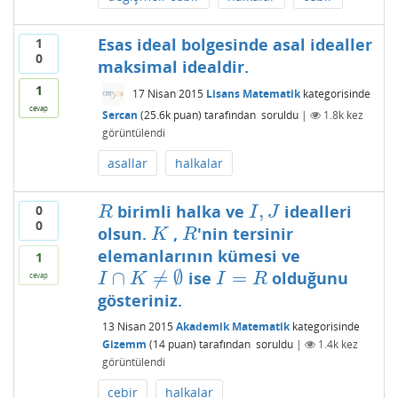
Esas ideal bolgesinde asal idealler
1
0
maksimal idealdir.
1
17 Nisan 2015
Lisans Matematik
kategorisinde
cevap
Sercan
(
25.6k
puan)
tarafından
soruldu
|
1.8k
kez
görüntülendi
asallar
halkalar
,
birimli halka ve
idealleri
0
R
I
,
J
R
I
J
0
olsun.
,
'nin tersinir
K
R
K
R
elemanlarının kümesi ve
1
∩
≠
∅
=
ise
olduğunu
I
∩
K
≠
∅
I
=
R
cevap
I
K
I
R
gösteriniz.
13 Nisan 2015
Akademik Matematik
kategorisinde
Gizemm
(
14
puan)
tarafından
soruldu
|
1.4k
kez
görüntülendi
cebir
halkalar