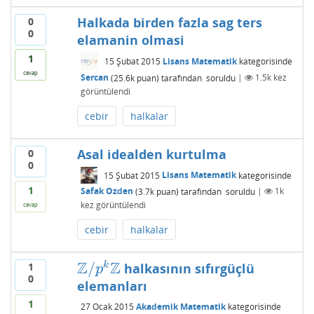
Halkada birden fazla sag ters
0
0
elamanin olmasi
1
15 Şubat 2015
Lisans Matematik
kategorisinde
cevap
Sercan
(
25.6k
puan)
tarafından
soruldu
|
1.5k
kez
görüntülendi
cebir
halkalar
Asal idealden kurtulma
0
0
15 Şubat 2015
Lisans Matematik
kategorisinde
1
Safak Ozden
(
3.7k
puan)
tarafından
soruldu
|
1k
kez görüntülendi
cevap
cebir
halkalar
Z
Z
/
k
1
halkasının sıfırgüçlü
Z
/
p
k
Z
p
0
elemanları
1
27 Ocak 2015
Akademik Matematik
kategorisinde