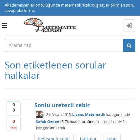
Akademisyenler öncülüğünde matematik/fizik/bilgisayar bilimleri soru
cevap platformu
Toggle
navigation
Son etiketlenen sorular
halkalar
Sonlu uretecli cebir
0
0
26 Nisan 2015
Lisans Matematik
kategorisinde
0
Safak Ozden
(
3.7k
puan)
tarafından
soruldu
|
2k
kez görüntülendi
cevap
değişmeli-cebir
halkalar
cebir