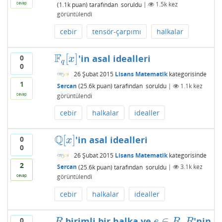
cevap
(
1.1k
puan)
tarafından
soruldu
|
1.5k
kez
görüntülendi
cebir
tensör-çarpımı
halkalar
F
[
]
'in asal idealleri
0
F
q
[
x
]
x
q
0
26 Şubat 2015
Lisans Matematik
kategorisinde
1
Sercan
(
25.6k
puan)
tarafından
soruldu
|
1.1k
kez
cevap
görüntülendi
cebir
halkalar
idealler
Q
[
]
'in asal idealleri
0
Q
[
x
]
x
0
26 Şubat 2015
Lisans Matematik
kategorisinde
2
Sercan
(
25.6k
puan)
tarafından
soruldu
|
3.1k
kez
cevap
görüntülendi
cebir
halkalar
idealler
∈
birimli bir halka ve
,
'nin
0
R
e
∈
R
R
R
e
R
R