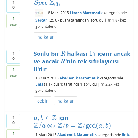
Z
1
S
p
e
c
Z
(
3
)
S
p
e
c
(
3
)
0
18 Mart 2015
Lisans Matematik
kategorisinde
1
Sercan
(
25.6k
puan)
tarafından
soruldu
|
1.8k
kez
cevap
görüntülendi
halkalar
1
Sonlu bir
halkası
'i içerir ancak
1
R
1
R
0
ve ancak
'nin tek sıfırlayıcısı
R
R
0
'dır.
0
1
cevap
10 Mart 2015
Akademik Matematik
kategorisinde
Enis
(
1.1k
puan)
tarafından
soruldu
|
2.2k
kez
görüntülendi
cebir
halkalar
Z
,
∈
için
1
a
,
b
∈
Z
a
b
0
Z
Z
Z
/
⊗
/
=
/
gcd
(
,
)
Z
/
a
⊗
Z
Z
/
b
=
Z
/
gcd
(
a
,
b
)
a
b
a
b
Z
1
1 Mart 2015
Akademik Matematik
kategorisinde
Enis