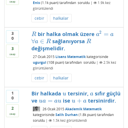
cevap
Enis
(
1.1k
puan)
tarafından
soruldu
|
1.9k
kez
görüntülendi
cebir
halkalar
2
=
bir halka olmak üzere
3
R
a
2
=
a
R
a
a
0
∀
∈
sağlanıyorsa
∀
a
∈
R
R
a
R
R
değişmelidir.
3
cevap
27 Ocak 2015
Lisans Matematik
kategorisinde
ugurgul
(
108
puan)
tarafından
soruldu
|
2.5k
kez
görüntülendi
cebir
halkalar
Bir halkada
tersinir,
sıfır güçlü
1
u
a
u
a
0
=
+
ve
ise
tersinirdir.
u
a
=
a
u
u
+
a
u
a
a
u
u
a
2
26 Ocak 2015
Akademik Matematik
kategorisinde
Salih Durhan
(
1.8k
puan)
tarafından
cevap
soruldu
|
1.5k
kez görüntülendi