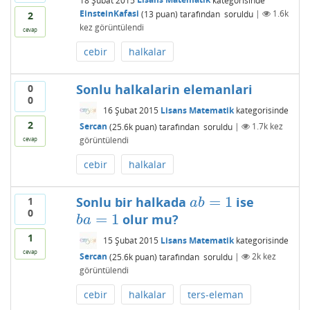
EinsteinKafasi
(
13
puan)
tarafından
soruldu
|
1.6k
2
kez görüntülendi
cevap
cebir
halkalar
Sonlu halkalarin elemanlari
0
0
16 Şubat 2015
Lisans Matematik
kategorisinde
2
Sercan
(
25.6k
puan)
tarafından
soruldu
|
1.7k
kez
görüntülendi
cevap
cebir
halkalar
=
1
Sonlu bir halkada
ise
1
a
b
=
1
a
b
0
=
1
olur mu?
b
a
=
1
b
a
1
15 Şubat 2015
Lisans Matematik
kategorisinde
cevap
Sercan
(
25.6k
puan)
tarafından
soruldu
|
2k
kez
görüntülendi
cebir
halkalar
ters-eleman