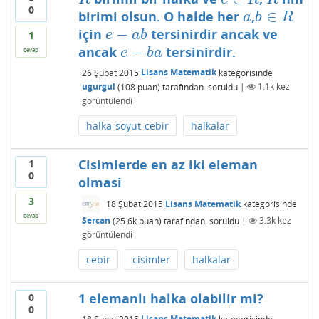
0
∈
birimi olsun. O halde her
,
a
b
∈
R
a
b
R
−
için
tersinirdir ancak ve
e
−
a
b
e
a
b
1
−
ancak
tersinirdir.
e
−
b
a
cevap
e
b
a
26 Şubat 2015
Lisans Matematik
kategorisinde
ugurgul
(
108
puan)
tarafından
soruldu
|
1.1k
kez
görüntülendi
halka-soyut-cebir
halkalar
Cisimlerde en az iki eleman
1
0
olmasi
3
18 Şubat 2015
Lisans Matematik
kategorisinde
cevap
Sercan
(
25.6k
puan)
tarafından
soruldu
|
3.3k
kez
görüntülendi
cebir
cisimler
halkalar
1 elemanlı halka olabilir mi?
0
0
18 Şubat 2015
Lisans Matematik
kategorisinde