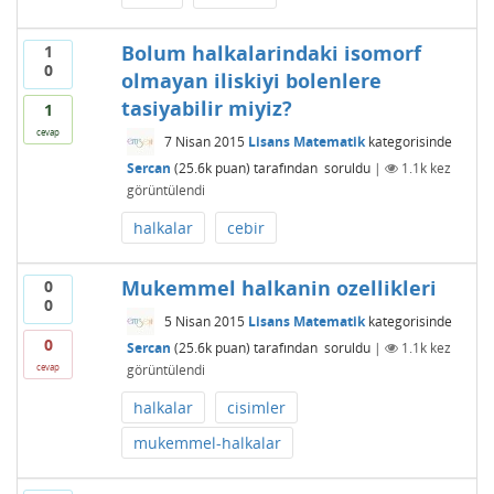
Bolum halkalarindaki isomorf
1
0
olmayan iliskiyi bolenlere
tasiyabilir miyiz?
1
cevap
7 Nisan 2015
Lisans Matematik
kategorisinde
Sercan
(
25.6k
puan)
tarafından
soruldu
|
1.1k
kez
görüntülendi
halkalar
cebir
Mukemmel halkanin ozellikleri
0
0
5 Nisan 2015
Lisans Matematik
kategorisinde
0
Sercan
(
25.6k
puan)
tarafından
soruldu
|
1.1k
kez
görüntülendi
cevap
halkalar
cisimler
mukemmel-halkalar