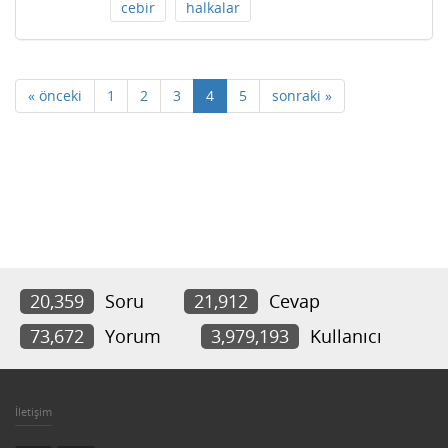
cebir
halkalar
« önceki
1
2
3
4
5
sonraki »
20,359
Soru
21,912
Cevap
73,672
Yorum
3,979,193
Kullanıcı
İletişim