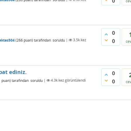
0
ce
0
0
aktas504
(
266
puan)
tarafından
soruldu
|
3.5k
kez
ce
spat ediniz.
0
0
1
puan)
tarafından
soruldu
|
4.3k
kez görüntülendi
ce