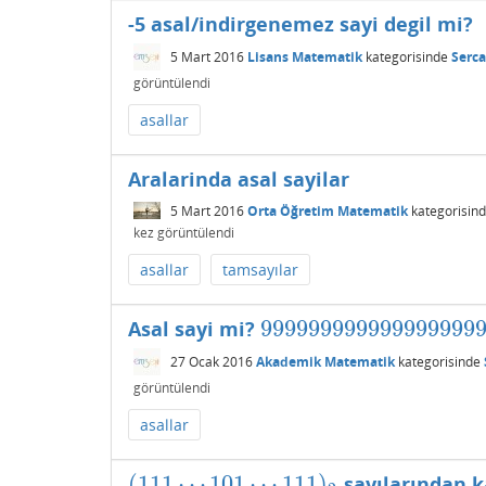
-5 asal/indirgenemez sayi degil mi?
5 Mart 2016
Lisans Matematik
kategorisinde
Serc
görüntülendi
asallar
Aralarinda asal sayilar
5 Mart 2016
Orta Öğretim Matematik
kategorisin
kez görüntülendi
asallar
tamsayılar
999999999999999999
Asal sayi mi?
99999999999999999999
27 Ocak 2016
Akademik Matematik
kategorisinde
görüntülendi
asallar
(
111
⋯
101
⋯
111
)
sayılarından k
(
111
⋯
101
⋯
111
)
2