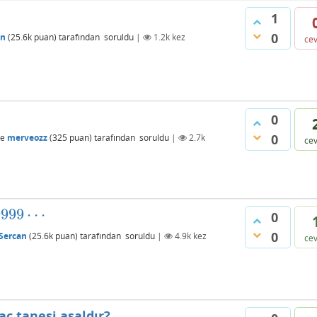
1
0
an
(
25.6k
puan)
tarafından
soruldu
|
1.2k
kez
ce
0
0
de
merveozz
(
325
puan)
tarafından
soruldu
|
2.7k
ce
9999
⋯
99
⋯
0
0
Sercan
(
25.6k
puan)
tarafından
soruldu
|
4.9k
kez
ce
aç tanesi asaldır?