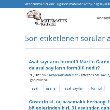
Akademisyenler öncülüğünde matematik/fizik/bilgisayar bi
Anasay
Son etiketlenen sorular a
Asal sayıların formülü Martin Gardne
da asal sayıların formülü nedir?
9 Şubat 2022
Akademik Matematik
kategorisinde
Yavuz
görüntülendi
asal
asallar
asal-sayılar
formül
Gösterin ki, üç basamaklı herhangi bi
bölenlerinden biri, 31 asalından da