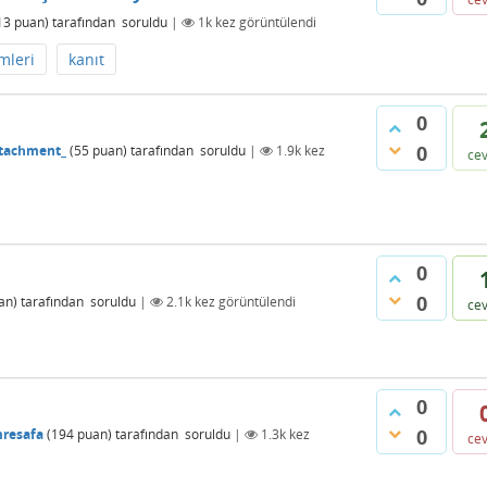
13
puan)
tarafından
soruldu
|
1k
kez görüntülendi
mleri
kanıt
0
0
tachment_
(
55
puan)
tarafından
soruldu
|
1.9k
kez
ce
0
0
an)
tarafından
soruldu
|
2.1k
kez görüntülendi
ce
0
0
resafa
(
194
puan)
tarafından
soruldu
|
1.3k
kez
ce