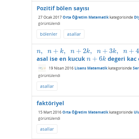
Pozitif bölen sayısı
27 Ocak 2017
Orta Öğretim Matematik
kategorisinde
Di
görüntülendi
bölenler
asallar
,
+
,
+
2
,
+
3
,
+
n
,
n
+
k
,
n
+
2
k
,
n
+
3
k
,
n
+
4
k
,
n
+
5
k
,
n
+
6
k
n
n
k
n
k
n
k
n
+
6
asal ise en kucuk
degeri kac 
n
+
6
k
n
k
19 Nisan 2016
Lisans Matematik
kategorisinde
Ser
görüntülendi
asallar
faktöriyel
15 Mart 2016
Orta Öğretim Matematik
kategorisinde
Ul
görüntülendi
asallar