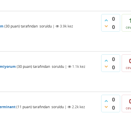
0
0
um
(
30
puan)
tarafından
soruldu
|
3.9k
kez
ce
0
0
lmiyorum
(
30
puan)
tarafından
soruldu
|
1.1k
kez
ce
0
0
erminant
(
11
puan)
tarafından
soruldu
|
2.2k
kez
ce