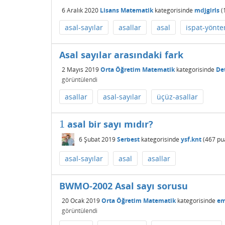
6 Aralık 2020
Lisans Matematik
kategorisinde
mdjgirls
(
asal-sayılar
asallar
asal
ispat-yönte
Asal sayılar arasındaki fark
2 Mayıs 2019
Orta Öğretim Matematik
kategorisinde
De
görüntülendi
asallar
asal-sayılar
üçüz-asallar
1
asal bir sayı mıdır?
1
6 Şubat 2019
Serbest
kategorisinde
ysf.knt
(
467
pu
asal-sayılar
asal
asallar
BWMO-2002 Asal sayı sorusu
20 Ocak 2019
Orta Öğretim Matematik
kategorisinde
em
görüntülendi