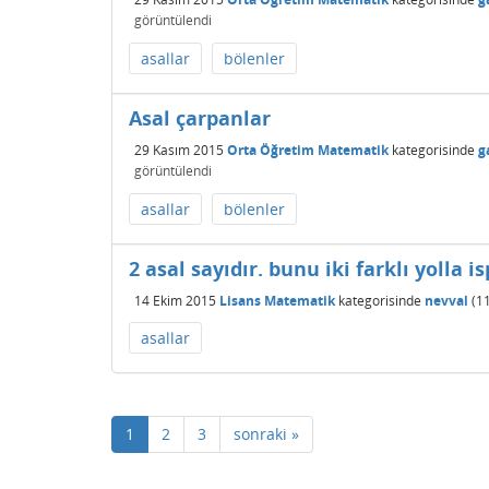
görüntülendi
asallar
bölenler
Asal çarpanlar
29 Kasım 2015
Orta Öğretim Matematik
kategorisinde
g
görüntülendi
asallar
bölenler
2 asal sayıdır. bunu iki farklı yolla i
14 Ekim 2015
Lisans Matematik
kategorisinde
nevval
(
1
asallar
1
2
3
sonraki »