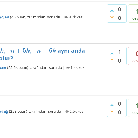
0
0
yojen
(
46
puan)
tarafından
soruldu
|
8.7k
kez
ce
4
,
+
5
,
+
6
ayni anda
k
n
k
n
k
1
olur?
0
ce
can
(
25.6k
puan)
tarafından
soruldu
|
1.4k
kez
0
0
udağ
(
258
puan)
tarafından
soruldu
|
2.5k
kez
ce