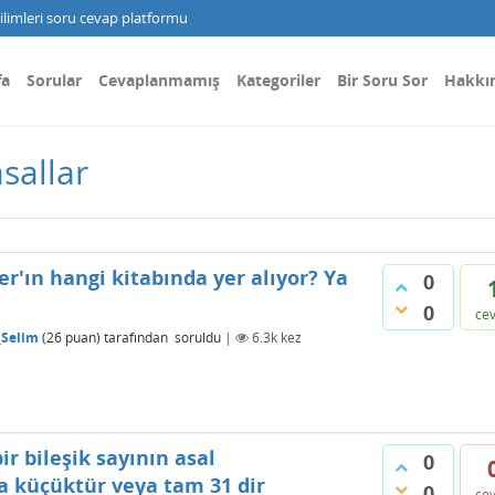
limleri soru cevap platformu
fa
Sorular
Cevaplanmamış
Kategoriler
Bir Soru Sor
Hakkı
sallar
r'ın hangi kitabında yer alıyor? Ya
0
0
ce
_Selim
(
26
puan)
tarafından
soruldu
|
6.3k
kez
r bileşik sayının asal
0
ha küçüktür veya tam 31 dir
0
ce