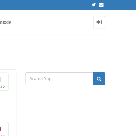
mızda
1
vap
0
vap