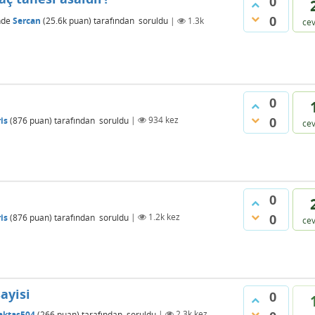
0
0
nde
Sercan
(
25.6k
puan)
tarafından
soruldu
|
1.3k
ce
0
0
is
(
876
puan)
tarafından
soruldu
|
934
kez
ce
0
0
is
(
876
puan)
tarafından
soruldu
|
1.2k
kez
ce
ayisi
0
aktas504
(
266
puan)
tarafından
soruldu
|
2.3k
kez