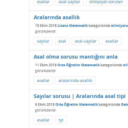
asallar
asal-sayılar
olimpiyat-soruları
Aralarında asallık
19 Ekim 2018
Lisans Matematik
kategorisinde
bilmiyor
görüntülendi
sayilar
asal
asal-sayılar
asallar
Asal olma sorusu mantığını anla
11 Ekim 2018
Orta Öğretim Matematik
kategorisinde
bi
görüntülendi
asallar
aralarında-asallık
Sayılar sorusu | Aralarında asal tipi
6 Ekim 2018
Orta Öğretim Matematik
kategorisinde
Det
görüntülendi
asallar
tyt