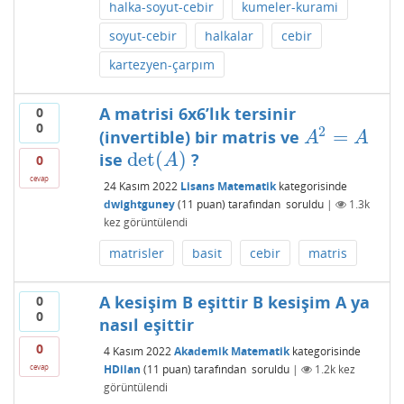
halka-soyut-cebir
kumeler-kurami
soyut-cebir
halkalar
cebir
kartezyen-çarpım
A matrisi 6x6’lık tersinir
0
0
2
=
(invertible) bir matris ve
A
2
=
A
A
A
det
(
)
ise
?
det
(
A
)
A
0
cevap
24 Kasım 2022
Lisans Matematik
kategorisinde
dwightguney
(
11
puan)
tarafından
soruldu
|
1.3k
kez görüntülendi
matrisler
basit
cebir
matris
A kesişim B eşittir B kesişim A ya
0
0
nasıl eşittir
0
4 Kasım 2022
Akademik Matematik
kategorisinde
HDilan
(
11
puan)
tarafından
soruldu
|
1.2k
kez
cevap
görüntülendi