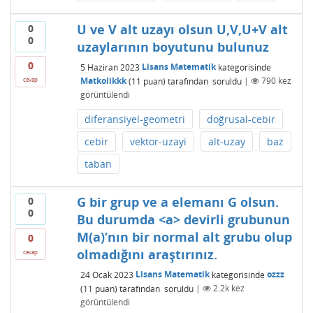
U ve V alt uzayı olsun U,V,U+V alt
0
0
uzaylarının boyutunu bulunuz
0
5 Haziran 2023
Lisans Matematik
kategorisinde
Matkolikkk
(
11
puan)
tarafından
soruldu
|
790
kez
cevap
görüntülendi
diferansiyel-geometri
doğrusal-cebir
cebir
vektor-uzayi
alt-uzay
baz
taban
G bir grup ve a elemanı G olsun.
0
0
Bu durumda <a> devirli grubunun
M(a)’nın bir normal alt grubu olup
0
olmadığını araştırınız.
cevap
24 Ocak 2023
Lisans Matematik
kategorisinde
ozzz
(
11
puan)
tarafından
soruldu
|
2.2k
kez
görüntülendi