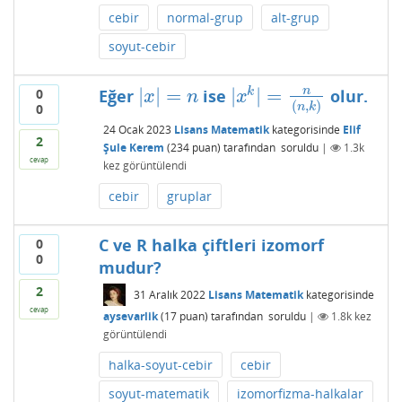
cebir
normal-grup
alt-grup
soyut-cebir
∣
|
=
∣
|
=
n
k
0
Eğer
ise
olur.
∣
x
|
=
n
∣
x
k
|
=
n
(
n
,
k
)
x
n
x
(
,
)
0
n
k
24 Ocak 2023
Lisans Matematik
kategorisinde
Elif
2
Şule Kerem
(
234
puan)
tarafından
soruldu
|
1.3k
cevap
kez görüntülendi
cebir
gruplar
C ve R halka çiftleri izomorf
0
0
mudur?
2
31 Aralık 2022
Lisans Matematik
kategorisinde
cevap
aysevarlik
(
17
puan)
tarafından
soruldu
|
1.8k
kez
görüntülendi
halka-soyut-cebir
cebir
soyut-matematik
izomorfizma-halkalar