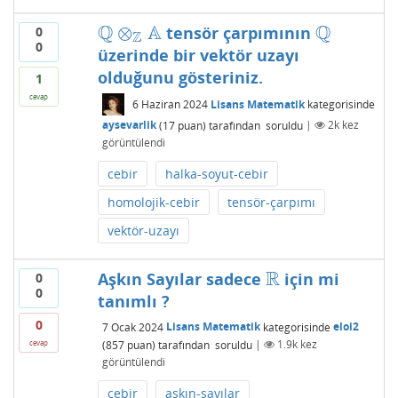
Q
A
Q
⊗
tensör çarpımının
0
Q
⊗
Z
A
Q
Z
0
üzerinde bir vektör uzayı
olduğunu gösteriniz.
1
cevap
6 Haziran 2024
Lisans Matematik
kategorisinde
aysevarlik
(
17
puan)
tarafından
soruldu
|
2k
kez
görüntülendi
cebir
halka-soyut-cebir
homolojik-cebir
tensör-çarpımı
vektör-uzayı
R
Aşkın Sayılar sadece
için mi
0
R
0
tanımlı ?
0
7 Ocak 2024
Lisans Matematik
kategorisinde
eloi2
(
857
puan)
tarafından
soruldu
|
1.9k
kez
cevap
görüntülendi
cebir
aşkın-sayılar