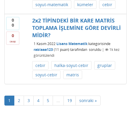
soyut-matematik
kümeler
cebir
2x2 TİPİNDEKİ BİR KARE MATRİS
0
0
TOPLAMA İŞLEMİNE GÖRE DEVİRLİ
MİDİR?
0
cevap
1 Kasım 2022
Lisans Matematik
kategorisinde
rabiaaa123
(
11
puan)
tarafından
soruldu
|
1k
kez
görüntülendi
cebir
halka-soyut-cebir
gruplar
soyut-cebir
matris
1
2
3
4
5
...
19
sonraki »