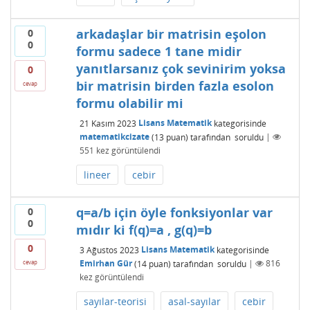
arkadaşlar bir matrisin eşolon
0
0
formu sadece 1 tane midir
yanıtlarsanız çok sevinirim yoksa
0
bir matrisin birden fazla esolon
cevap
formu olabilir mi
21 Kasım 2023
Lisans Matematik
kategorisinde
matematikcizate
(
13
puan)
tarafından
soruldu
|
551
kez görüntülendi
lineer
cebir
q=a/b için öyle fonksiyonlar var
0
0
mıdır ki f(q)=a , g(q)=b
0
3 Ağustos 2023
Lisans Matematik
kategorisinde
Emirhan Gür
(
14
puan)
tarafından
soruldu
|
816
cevap
kez görüntülendi
sayılar-teorisi
asal-sayılar
cebir