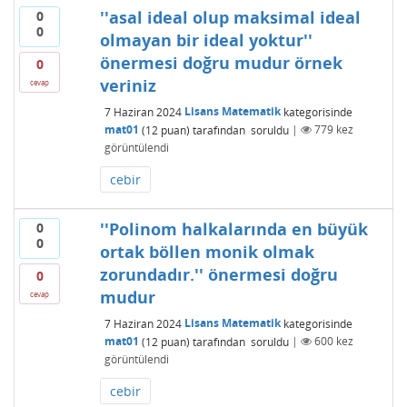
''asal ideal olup maksimal ideal
0
0
olmayan bir ideal yoktur''
önermesi doğru mudur örnek
0
veriniz
cevap
7 Haziran 2024
Lisans Matematik
kategorisinde
mat01
(
12
puan)
tarafından
soruldu
|
779
kez
görüntülendi
cebir
''Polinom halkalarında en büyük
0
0
ortak böllen monik olmak
zorundadır.'' önermesi doğru
0
mudur
cevap
7 Haziran 2024
Lisans Matematik
kategorisinde
mat01
(
12
puan)
tarafından
soruldu
|
600
kez
görüntülendi
cebir