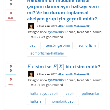
Halkanın bir modülle tensör
0
çarpımı daima aynı halkayı verir
mi? Ve bu durum toplamsal
0
abelyen grup için geçerli midir?
cevap
9 Haziran 2024
Akademik Matematik
kategorisinde
aysevarlik
(
17
puan)
tarafından
soruldu
|
6.7k
kez görüntülendi
cebir
tensör-çarpımı
izomorfizm
izomorfizma-halkalar
[
]
cisim ise
bir cisim midir?
0
F
F
[
X
]
F
F
X
0
9 Haziran 2024
Akademik Matematik
0
kategorisinde
aysevarlik
(
17
puan)
tarafından
soruldu
cevap
|
3.9k
kez görüntülendi
halka-soyut-cebir
cebir
polinomlar
halkalar
homolojik-cebir