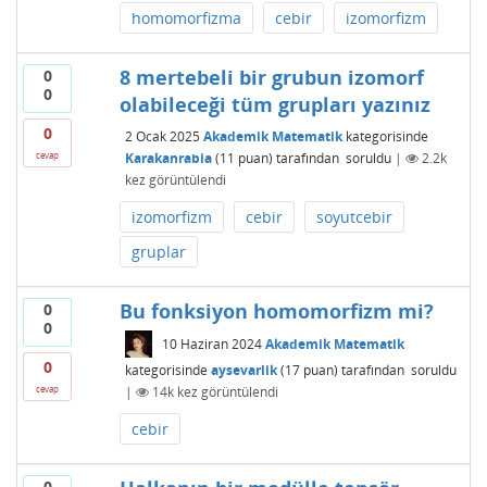
homomorfizma
cebir
izomorfizm
8 mertebeli bir grubun izomorf
0
0
olabileceği tüm grupları yazınız
0
2 Ocak 2025
Akademik Matematik
kategorisinde
Karakanrabia
(
11
puan)
tarafından
soruldu
|
2.2k
cevap
kez görüntülendi
izomorfizm
cebir
soyutcebir
gruplar
Bu fonksiyon homomorfizm mi?
0
0
10 Haziran 2024
Akademik Matematik
0
kategorisinde
aysevarlik
(
17
puan)
tarafından
soruldu
|
14k
kez görüntülendi
cevap
cebir
0