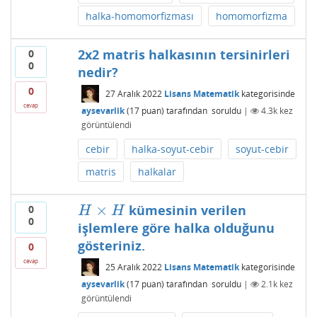
halka-homomorfizması
homomorfizma
2x2 matris halkasının tersinirleri
0
0
nedir?
0
27 Aralık 2022
Lisans Matematik
kategorisinde
cevap
aysevarlik
(
17
puan)
tarafından
soruldu
|
4.3k
kez
görüntülendi
cebir
halka-soyut-cebir
soyut-cebir
matris
halkalar
×
kümesinin verilen
0
H
×
H
H
H
0
işlemlere göre halka olduğunu
gösteriniz.
0
cevap
25 Aralık 2022
Lisans Matematik
kategorisinde
aysevarlik
(
17
puan)
tarafından
soruldu
|
2.1k
kez
görüntülendi