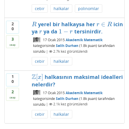
cebir
halkalar
polinomlar
∈
yerel bir halkaysa her
icin
2
R
r
∈
R
R
r
R
0
1
−
ya
ya da
tersinirdir.
r
1
−
r
r
r
3
17 Ocak 2015
Akademik Matematik
kategorisinde
Salih Durhan
(
1.8k
puan)
tarafından
cevap
soruldu
|
2.7k
kez görüntülendi
cebir
halkalar
Z
[
]
halkasının maksimal idealleri
1
Z
[
x
]
x
0
nelerdir?
2
17 Ocak 2015
Akademik Matematik
cevap
kategorisinde
Salih Durhan
(
1.8k
puan)
tarafından
soruldu
|
2.1k
kez görüntülendi
cebir
halkalar