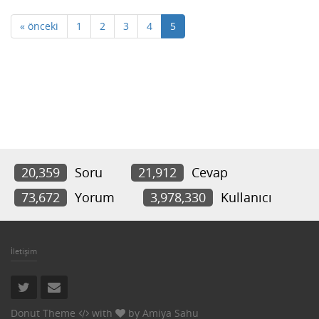
« önceki
1
2
3
4
5
20,359
Soru
21,912
Cevap
73,672
Yorum
3,978,330
Kullanıcı
İletişim
Donut Theme
with
by
Amiya Sahu