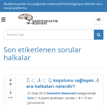
Akademisyenler öncülüğünde matematik/fizik/bilgisayar bilimleri soru
cevap platformu
Toggle
navigation
Son etiketlenen sorular
halkalar
Z
Q
⊂
⊂
koşulunu sağlayan
4
Z
⊂
A
⊂
Q
A
A
A
0
ara halkaları nelerdir?
3
21 Ocak 2015
Akademik Matematik
kategorisinde
Enis
(
1.1k
puan)
tarafından
soruldu
|
1.7k
kez
cevap
görüntülendi