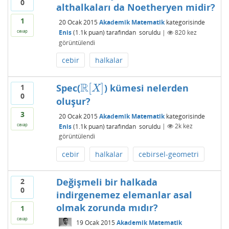
0
althalkaları da Noetheryen midir?
1
20 Ocak 2015
Akademik Matematik
kategorisinde
Enis
(
1.1k
puan)
tarafından
soruldu
|
820
kez
cevap
görüntülendi
cebir
halkalar
R
[
]
Spec(
) kümesi nelerden
1
R
[
X
]
X
0
oluşur?
3
20 Ocak 2015
Akademik Matematik
kategorisinde
cevap
Enis
(
1.1k
puan)
tarafından
soruldu
|
2k
kez
görüntülendi
cebir
halkalar
cebirsel-geometri
Değişmeli bir halkada
2
0
indirgenemez elemanlar asal
olmak zorunda mıdır?
1
cevap
19 Ocak 2015
Akademik Matematik