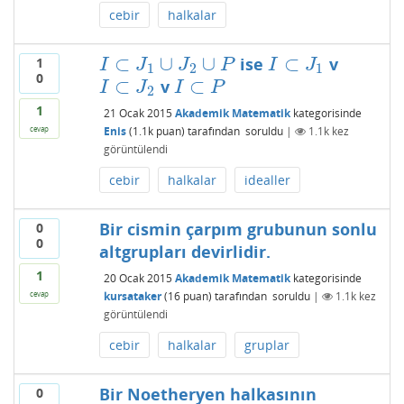
cebir
halkalar
⊂
∪
∪
⊂
ise
v
1
I
⊂
J
1
∪
J
2
∪
P
I
⊂
J
1
I
J
J
P
I
J
1
2
1
0
⊂
⊂
v
I
⊂
J
2
I
⊂
P
I
J
I
P
2
1
21 Ocak 2015
Akademik Matematik
kategorisinde
Enis
(
1.1k
puan)
tarafından
soruldu
|
1.1k
kez
cevap
görüntülendi
cebir
halkalar
idealler
Bir cismin çarpım grubunun sonlu
0
0
altgrupları devirlidir.
1
20 Ocak 2015
Akademik Matematik
kategorisinde
kursataker
(
16
puan)
tarafından
soruldu
|
1.1k
kez
cevap
görüntülendi
cebir
halkalar
gruplar
Bir Noetheryen halkasının
0