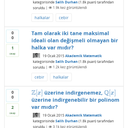
kategorisinde
Salih Durhan
(
1.8k
puan)
tarafından
soruldu
|
1.9k
kez görüntülendi
halkalar
cebir
Tam olarak iki tane maksimal
0
0
ideali olan değişmeli olmayan bir
halka var mıdır?
1
cevap
19 Ocak 2015
Akademik Matematik
kategorisinde
Salih Durhan
(
1.8k
puan)
tarafından
soruldu
|
1.2k
kez görüntülendi
cebir
halkalar
Z
Q
[
]
[
]
üzerine indirgenemez,
0
Z
[
x
]
Q
[
x
]
x
x
0
üzerine indirgenebilir bir polinom
var mıdır?
2
cevap
19 Ocak 2015
Akademik Matematik
kategorisinde
Salih Durhan
(
1.8k
puan)
tarafından
soruldu
|
3.1k
kez görüntülendi