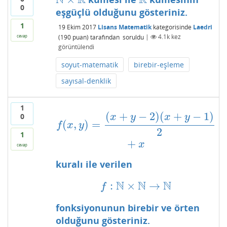
0
eşgüçlü olduğunu gösteriniz.
1
19 Ekim 2017
Lisans Matematik
kategorisinde
Laedri
(
190
puan)
tarafından
soruldu
|
4.1k
kez
cevap
görüntülendi
soyut-matematik
birebir-eşleme
sayısal-denklik
1
(
+
−
2
)
(
+
−
1
)
0
f
(
x
,
y
)
=
(
x
+
y
−
2
)
(
x
+
y
−
1
)
2
+
x
x
y
x
y
(
,
)
=
f
x
y
2
1
+
x
cevap
kuralı ile verilen
N
N
N
:
×
→
f
:
N
×
N
→
N
f
fonksiyonunun birebir ve örten
olduğunu gösteriniz.