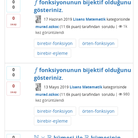
fonksiyonunun bijektif olduğunu
0
f
f
0
gösteriniz.
0
17 Haziran 2019
Lisans Matematik
kategorisinde
cevap
murad.ozkoc
(
11.6k
puan)
tarafından
soruldu
|
1k
kez görüntülendi
birebir-fonksiyon
örten-fonksiyon
birebir-eşleme
fonksiyonunun bijektif olduğunu
0
f
f
0
gösteriniz.
0
13 Mayıs 2019
Lisans Matematik
kategorisinde
cevap
murad.ozkoc
(
11.6k
puan)
tarafından
soruldu
|
980
kez görüntülendi
birebir-fonksiyon
örten-fonksiyon
birebir-eşleme
N
R
R
×
kümesi ile
kümesinin
0
N
×
R
R