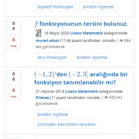
bijektif-fonksiyon
birebir-eşleme
fonksiyonunun tersini bulunuz.
0
f
f
0
18 Mayıs 2020
Lisans Matematik
kategorisinde
0
murad.ozkoc
(
11.6k
puan)
tarafından
soruldu
|
684
kez görüntülendi
cevap
ters-fonksiyon
birebir-eşleme
(
−
1
,
2
)
(
−
2
,
3
]
'den
aralığında bir
0
(
−
1
,
2
)
(
−
2
,
3
]
0
fonksiyon tanımlanabilir mi?
0
21 Haziran 2019
Lisans Matematik
kategorisinde
cevap
Dilaraa
(
11
puan)
tarafından
soruldu
|
928
kez
görüntülendi
birebir-eşleme
schröder-bernstein-teoremi