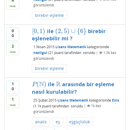
4
görüntülendi
cevap
birebir-eşleme
[
0
,
1
)
(
2
,
5
)
∪
{
6
}
ile
birebir
0
[
0
,
1
)
(
2
,
5
)
∪
{
6
}
0
eşlenebilir mi ?
2
1 Nisan 2015
Lisans Matematik
kategorisinde
cevap
nazligul
(
21
puan)
tarafından
soruldu
|
1.5k
kez
görüntülendi
birebir-eşleme
N
R
(
)
ile
arasında bir eşleme
1
P
(
N
)
R
P
0
nasıl kurulabilir?
1
25 Şubat 2015
Lisans Matematik
kategorisinde
Enis
cevap
(
1.1k
puan)
tarafından
soruldu
|
1k
kez
görüntülendi
analiz
eş
eşgüçlülük