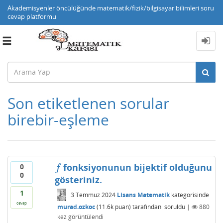
Akademisyenler öncülüğünde matematik/fizik/bilgisayar bilimleri soru
cevap platformu
Toggle
navigation
Son etiketlenen sorular
birebir-eşleme
fonksiyonunun bijektif olduğunu
0
f
f
0
gösteriniz.
1
3 Temmuz 2024
Lisans Matematik
kategorisinde
cevap
murad.ozkoc
(
11.6k
puan)
tarafından
soruldu
|
880
kez görüntülendi