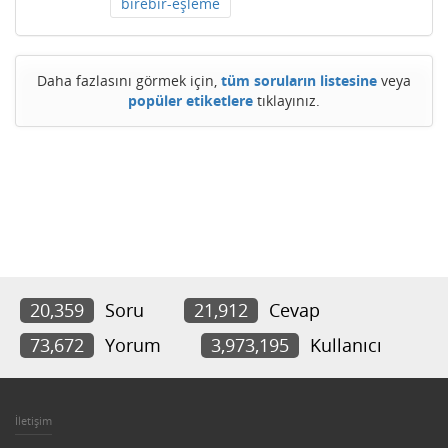
birebir-eşleme
Daha fazlasını görmek için,
tüm soruların listesine
veya
popüler etiketlere
tıklayınız.
20,359
Soru
21,912
Cevap
73,672
Yorum
3,973,195
Kullanıcı
İletişim