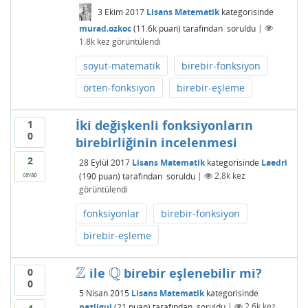
3 Ekim 2017
Lisans Matematik
kategorisinde
murad.ozkoc
(
11.6k
puan)
tarafından
soruldu
|
1.8k
kez görüntülendi
soyut-matematik
birebir-fonksiyon
örten-fonksiyon
birebir-eşleme
İki değişkenli fonksiyonların
1
0
birebirliğinin incelenmesi
2
28 Eylül 2017
Lisans Matematik
kategorisinde
Laedri
(
190
puan)
tarafından
soruldu
|
2.8k
kez
cevap
görüntülendi
fonksiyonlar
birebir-fonksiyon
birebir-eşleme
Z
Q
ile
birebir eşlenebilir mi?
0
Z
Q
0
5 Nisan 2015
Lisans Matematik
kategorisinde
nazligul
(
21
puan)
tarafından
soruldu
|
2.6k
kez