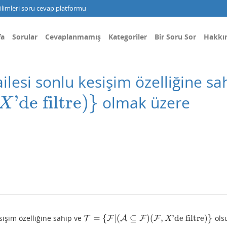
limleri soru cevap platformu
fa
Sorular
Cevaplanmamış
Kategoriler
Bir Soru Sor
Hakkı
ilesi sonlu kesişim özelliğine sa
'de filtre
)
}
olmak üzere
X
=
{
|
(
⊆
)
(
,
'de filtre
)
}
sişim özelliğine sahip ve
ols
T
T
=
{
F
|
(
A
F
⊆
F
)
(
A
F
,
X
'de filtre
F
F
)
}
X