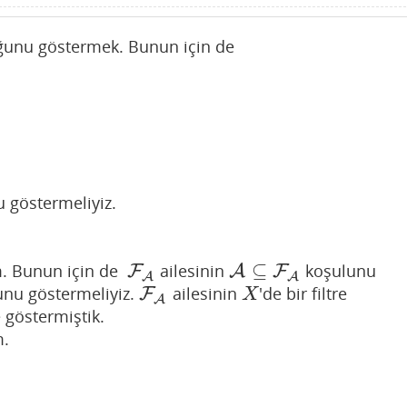
unu göstermek. Bunun için de
 göstermeliyiz.
⊆
. Bunun için de
ailesinin
koşulunu
F
F
A
A
A
⊆
F
A
F
A
A
ğunu göstermeliyiz.
ailesinin
'de bir filtre
F
F
A
X
X
A
 göstermiştik.
m.