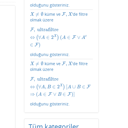
olduğunu gösteriniz.
≠
∅
,
küme ve
'de filtre
X
≠
∅
F
F
,
X
X
X
olmak üzere
,
ultrafiltre
F
F
,
ultrafiltre
⇔
(
∀
A
∈
2
X
)
(
A
∈
F
∨
A
c
∈
F
)
X
c
⇔
∀
∈
2
(
∈
∨
(
)
F
A
A
A
∈
)
F
olduğunu gösteriniz.
≠
∅
,
küme ve
'de filtre
X
≠
∅
F
F
,
X
X
X
olmak üzere
,
ultrafiltre
F
F
,
ultrafiltre
⇔
(
∀
A
,
B
∈
2
X
)
[
A
∪
B
∈
F
⇒
(
A
∈
F
∨
B
∈
F
)
]
X
⇔
∀
,
∈
2
[
∪
∈
(
)
F
A
B
A
B
⇒
(
∈
∨
∈
)
]
F
F
A
B
olduğunu gösteriniz.
Tüm kategoriler