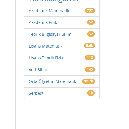
Akademik Matematik
737
Akademik Fizik
52
Teorik Bilgisayar Bilimi
32
Lisans Matematik
5.6k
Lisans Teorik Fizik
112
Veri Bilimi
145
Orta Öğretim Matematik
12.7k
Serbest
1k