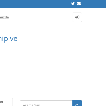
mızda
hip ve
un.