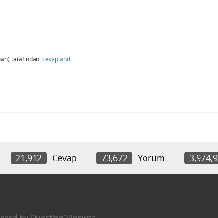
an)
tarafından
cevaplandı
21,912
Cevap
73,672
Yorum
3,974,
ered by
Question2Answer