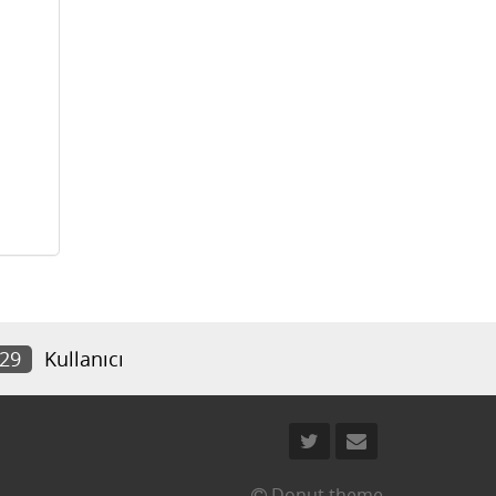
929
Kullanıcı
Donut theme