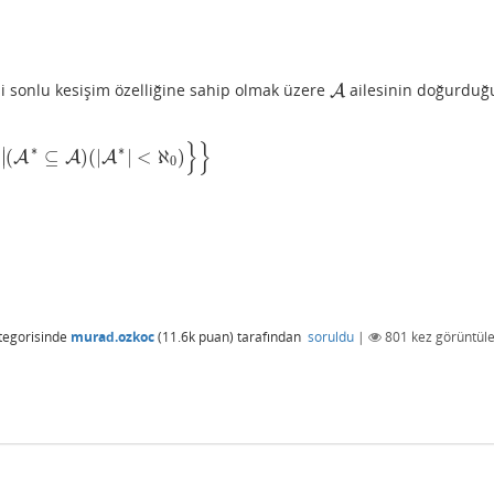
i sonlu kesişim özelliğine sahip olmak üzere
ailesinin doğurduğ
A
A
}
}
∗
∗
∣
(
⊆
)
(
|
|
<
ℵ
)
∣
∗
⊆
A
A
)
(
|
A
∗
A
|
<
ℵ
0
A
)
}
}
0
tegorisinde
murad.ozkoc
(
11.6k
puan)
tarafından
soruldu
|
801
kez görüntüle