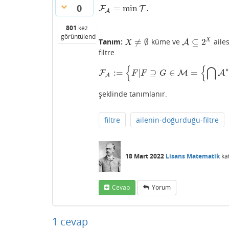
0
=
min
.
F
F
A
=
min
T
.
T
A
801
kez
görüntülendi
≠
∅
⊆
2
X
Tanım:
küme ve
ailes
X
≠
∅
A
A
⊆
2
X
X
filtre
{
{
⋂
∗
:
=
|
⊇
∈
=
F
F
A
:=
{
F
|
F
⊇
G
M
∈
M
=
{
⋂
A
∗
|
A
(
A
F
F
G
A
şeklinde tanımlanır.
filtre
ailenin-doğurduğu-filtre
18 Mart 2022
Lisans Matematik
ka
Cevap
Yorum
1
cevap