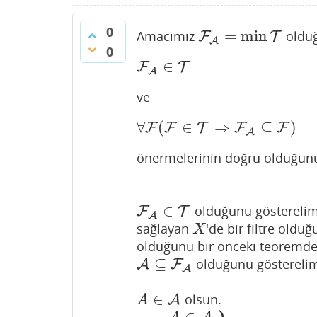
0
=
min
Amacımız
olduğ
F
F
A
=
min
T
T
A
0
∈
F
F
A
∈
T
T
A
ve
∀
(
∈
⇒
⊆
)
F
F
∀
F
(
F
T
∈
T
⇒
F
A
F
⊆
F
)
F
A
önermelerinin doğru olduğunu
∈
olduğunu gösterelim
F
F
A
∈
T
T
A
sağlayan
'de bir filtre oldu
X
X
olduğunu bir önceki teoremde
⊆
olduğunu göstereli
A
A
⊆
F
A
F
A
∈
olsun.
A
∈
A
A
A