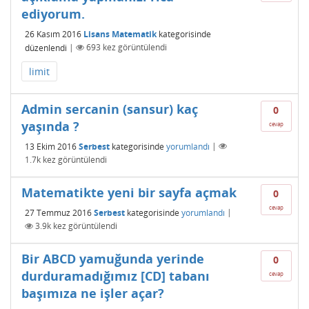
ediyorum.
26 Kasım 2016
Lisans Matematik
kategorisinde
düzenlendi
|
693
kez görüntülendi
limit
Admin sercanin (sansur) kaç
0
yaşında ?
cevap
13 Ekim 2016
Serbest
kategorisinde
yorumlandı
|
1.7k
kez görüntülendi
Matematikte yeni bir sayfa açmak
0
cevap
27 Temmuz 2016
Serbest
kategorisinde
yorumlandı
|
3.9k
kez görüntülendi
Bir ABCD yamuğunda yerinde
0
durduramadığımız [CD] tabanı
cevap
başımıza ne işler açar?