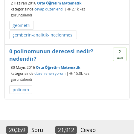
2 Haziran 2016
Orta Öğretim Matematik
kategorisinde
cevap düzenlendi
|
2.1k
kez
görüntülendi
geometri
çemberin-analitik-incelenmesi
0 polinomunun derecesi nedir?
2
nedendir?
cevap
30 Mayıs 2016
Orta Öğretim Matematik
kategorisinde
düzenlenen yorum
|
15.8k
kez
görüntülendi
polinom
20,359
Soru
21,912
Cevap