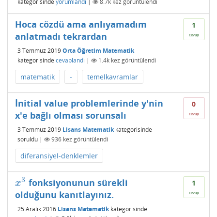
kategorisinde
yorumlandı
|
8.7k
kez görüntülendi
Hoca cözdü ama anlıyamadım
1
anlatmadı tekrardan
cevap
3 Temmuz 2019
Orta Öğretim Matematik
kategorisinde
cevaplandı
|
1.4k
kez görüntülendi
matematik
-
temelkavramlar
İnitial value problemlerinde y'nin
0
x'e bağlı olması sorunsalı
cevap
3 Temmuz 2019
Lisans Matematik
kategorisinde
soruldu
|
936
kez görüntülendi
diferansiyel-denklemler
3
fonksiyonunun sürekli
x
3
x
1
olduğunu kanıtlayınız.
cevap
25 Aralık 2016
Lisans Matematik
kategorisinde