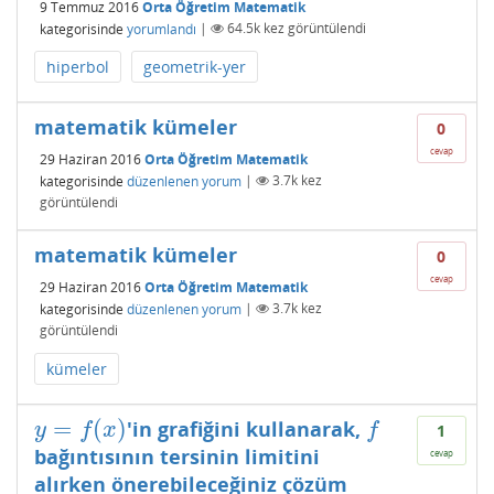
9 Temmuz 2016
Orta Öğretim Matematik
kategorisinde
yorumlandı
|
64.5k
kez görüntülendi
hiperbol
geometrik-yer
matematik kümeler
0
cevap
29 Haziran 2016
Orta Öğretim Matematik
kategorisinde
düzenlenen yorum
|
3.7k
kez
görüntülendi
matematik kümeler
0
cevap
29 Haziran 2016
Orta Öğretim Matematik
kategorisinde
düzenlenen yorum
|
3.7k
kez
görüntülendi
kümeler
=
(
)
'in grafiğini kullanarak,
y
=
f
(
x
)
f
y
f
x
f
1
bağıntısının tersinin limitini
cevap
alırken önerebileceğiniz çözüm