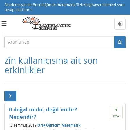
Akademisyenler öncülüğünde matematik/fizik/bilgisayar bilimleri soru
cevap platformu
Toggle
navigation
zîn kullanıcısına ait son
etkinlikler
0 doğal mıdır, değil midir?
1
Nedendir?
cevap
3 Temmuz 2019
Orta Öğretim Matematik