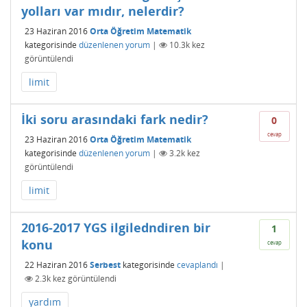
yolları var mıdır, nelerdir?
23 Haziran 2016
Orta Öğretim Matematik
kategorisinde
düzenlenen yorum
|
10.3k
kez
görüntülendi
limit
İki soru arasındaki fark nedir?
0
cevap
23 Haziran 2016
Orta Öğretim Matematik
kategorisinde
düzenlenen yorum
|
3.2k
kez
görüntülendi
limit
2016-2017 YGS ilgiledndiren bir
1
konu
cevap
22 Haziran 2016
Serbest
kategorisinde
cevaplandı
|
2.3k
kez görüntülendi
yardım