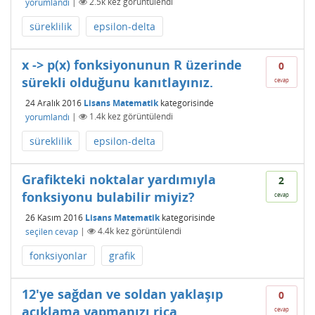
yorumlandı
|
2.5k
kez görüntülendi
süreklilik
epsilon-delta
x -> p(x) fonksiyonunun R üzerinde
0
sürekli olduğunu kanıtlayınız.
cevap
24 Aralık 2016
Lisans Matematik
kategorisinde
yorumlandı
|
1.4k
kez görüntülendi
süreklilik
epsilon-delta
Grafikteki noktalar yardımıyla
2
fonksiyonu bulabilir miyiz?
cevap
26 Kasım 2016
Lisans Matematik
kategorisinde
seçilen cevap
|
4.4k
kez görüntülendi
fonksiyonlar
grafik
12'ye sağdan ve soldan yaklaşıp
0
açıklama yapmanızı rica
cevap