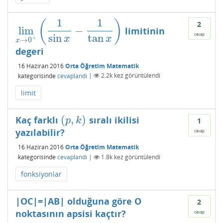
1
1
(
)
2
lim
−
limitinin
lim
x
→
0
+
(
1
sin
x
−
1
tan
x
)
cevap
sin
tan
x
x
+
→
0
x
degeri
16 Haziran 2016
Orta Öğretim Matematik
kategorisinde
cevaplandı
|
2.2k
kez görüntülendi
limit
(
,
)
Kaç farklı
sıralı ikilisi
(
p
,
k
)
p
k
1
yazılabilir?
cevap
16 Haziran 2016
Orta Öğretim Matematik
kategorisinde
cevaplandı
|
1.8k
kez görüntülendi
fonksiyonlar
|OC|=|AB| olduğuna göre O
2
noktasının apsisi kaçtır?
cevap