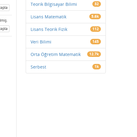
Teorik Bilgisayar Bilimi
32
apla
Lisans Matematik
5.6k
elmiş.
apla
Lisans Teorik Fizik
112
Veri Bilimi
145
Orta Öğretim Matematik
12.7k
Serbest
1k