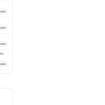
apla
apla
apla
 bu
apla