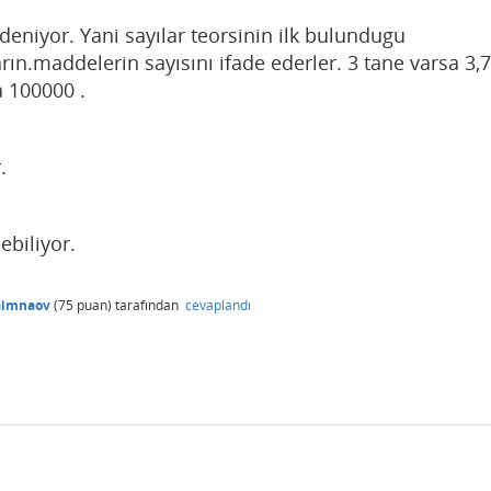
deniyor. Yani sayılar teorsinin ilk bulundugu
ın.maddelerin sayısını ifade ederler. 3 tane varsa 3,7
a 100000 .
.
ebiliyor.
aimnaov
(
75
puan)
tarafından
cevaplandı