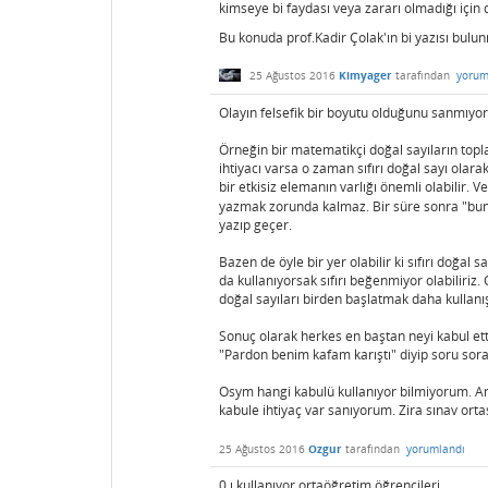
kimseye bi faydası veya zararı olmadığı için d
Bu konuda prof.Kadir Çolak'ın bi yazısı bulu
25 Ağustos 2016
Kimyager
tarafından
yorum
Olayın felsefik bir boyutu olduğunu sanmıyor
Örneğin bir matematikçi doğal sayıların toplam
ihtiyacı varsa o zaman sıfırı doğal sayı olar
bir etkisiz elemanın varlığı önemli olabilir. 
yazmak zorunda kalmaz. Bir süre sonra "bund
yazıp geçer.
Bazen de öyle bir yer olabilir ki sıfırı doğal 
da kullanıyorsak sıfırı beğenmiyor olabiliriz.
doğal sayıları birden başlatmak daha kullanışl
Sonuç olarak herkes en baştan neyi kabul etti
"Pardon benim kafam karıştı" diyip soru sora
Osym hangi kabulü kullanıyor bilmiyorum. Ama
kabule ihtiyaç var sanıyorum. Zira sınav ort
25 Ağustos 2016
Ozgur
tarafından
yorumlandı
0 ı kullanıyor ortaöğretim öğrencileri.