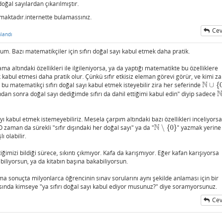
oğal sayılardan çıkarılmıştır.
nmaktadır.internette bulamassınız.
Cev
landı
um. Bazı matematikçiler için sıfırı doğal sayı kabul etmek daha pratik.
a altındaki özellikleri ile ilgileniyorsa, ya da yaptığı matematikte bu özelliklere
ak kabul etmesi daha pratik olur. Çünkü sıfır etkisiz eleman görevi görür, ve kimi 
N
Ve bu matematikçi sıfırı doğal sayı kabul etmek isteyebilir zira her seferinde
∪
{
N
∪
{
0
}
an sonra doğal sayı dediğimde sıfırı da dahil ettiğimi kabul edin" diyip sadece
N
sayı kabul etmek istemeyebiliriz. Mesela çarpım altındaki bazı özellikleri inceliyors
N
 O zaman da sürekli "sıfır dışındaki her doğal sayı" ya da "
∖
{
0
}
" yazmak yerine
N
∖
{
0
}
ı olabilir.
ğimizi bildiği sürece, sıkıntı çıkmıyor. Kafa da karışmıyor. Eğer kafan karışıyorsa
biliyorsun, ya da kitabın başına bakabiliyorsun.
 sonuçta milyonlarca öğrencinin sınav sorularını aynı şekilde anlaması için bir
asında kimseye "ya sıfırı doğal sayı kabul ediyor musunuz?" diye soramyorsunuz.
Cev