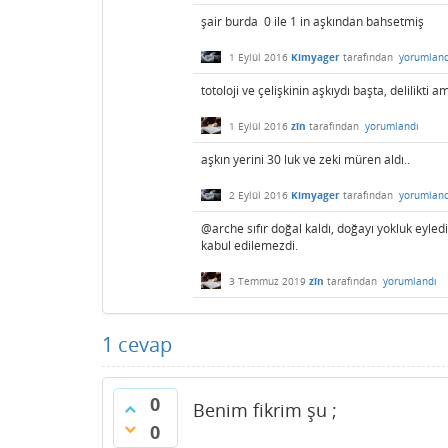
şair burda 0 ile 1 in aşkından bahsetmiş
1 Eylül 2016
Kimyager
tarafından
yorumland
totoloji ve çelişkinin aşkıydı başta, delilikti 
1 Eylül 2016
zîn
tarafından
yorumlandı
aşkın yerini 30 luk ve zeki müren aldı..
2 Eylül 2016
Kimyager
tarafından
yorumland
@arche sıfır doğal kaldı, doğayı yokluk eyledi
kabul edilemezdi.
3 Temmuz 2019
zîn
tarafından
yorumlandı
1
cevap
0
Benim fikrim şu ;
0