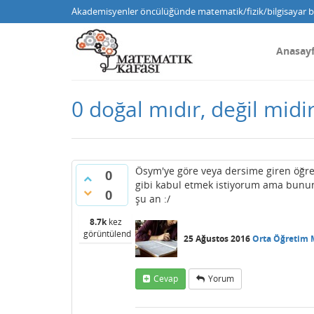
Akademisyenler öncülüğünde matematik/fizik/bilgisayar bi
Anasay
0 doğal mıdır, değil mid
Ösym'ye göre veya dersime giren öğre
0
gibi kabul etmek istiyorum ama bunun 
0
şu an :/
8.7k
kez
görüntülendi
25 Ağustos 2016
Orta Öğretim 
Cevap
Yorum