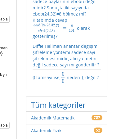
sadece paylarının ebobu değil
midir? Sonuçta iki sayıyı da
ebob(24,32)=8 bölmez mi?
apla
Kitabımda cevap
(
24.23
,
32.7
)
e
b
o
b
8
=
olarak
e
b
o
b
(
24.23
,
32.7
)
e
k
o
k
(
7
,
23
)
=
8
161
161
(
7
,
23
)
e
k
o
k
gösterilmiş?
Diffie Hellman anahtar değişimi
zaman
şifreleme yöntemi sadece sayı
0
}
N
şifrelemesi midir, alıcıya metin
değil sadece sayı mı gönderilir ?
0
ak ya
0
1
tamsayı ise,
neden
değil ?
0
0
0
1
0
Tüm kategoriler
Akademik Matematik
737
apla
Akademik Fizik
52