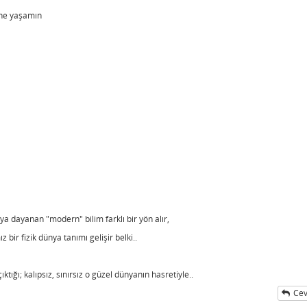
şine yaşamın
a dayanan "modern" bilim farklı bir yön alır,
 bir fizik dünya tanımı gelişir belki..
ktığı; kalıpsız, sınırsız o güzel dünyanın hasretiyle..
Cev