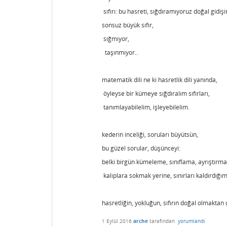
sıfırı: bu hasreti, sığdıramıyoruz doğal gidi
sonsuz büyük sıfır,
sığmıyor,
taşınmıyor..
matematik dili ne ki hasretlik dili yanında,
öyleyse bir kümeye sığdıralım sıfırları,
tanımlayabilelim, işleyebilelim.
kederin inceliği, soruları büyütsün,
bu güzel sorular, düşünceyi:
belki birgün kümeleme, sınıflama, ayrıştırmay
kalıplara sokmak yerine, sınırları kaldırdığımız
hasretliğin, yokluğun, sıfırın doğal olmaktan çı
1 Eylül 2016
arche
tarafından
yorumlandı