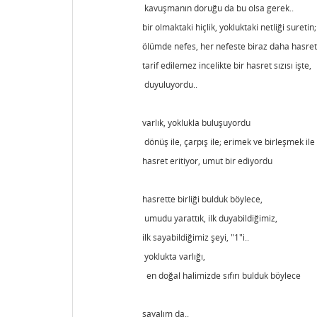
kavuşmanın doruğu da bu olsa gerek..
bir olmaktaki hiçlik, yokluktaki netliği suretin
ölümde nefes, her nefeste biraz daha hasret
tarif edilemez incelikte bir hasret sızısı işte,
duyuluyordu..
varlık, yoklukla buluşuyordu
dönüş ile, çarpış ile; erimek ve birleşmek ile
hasret eritiyor, umut bir ediyordu
hasrette birliği bulduk böylece,
umudu yarattık, ilk duyabildiğimiz,
ilk sayabildiğimiz şeyi, "1"i..
yoklukta varlığı,
en doğal halimizde sıfırı bulduk böylece
sayalım da..