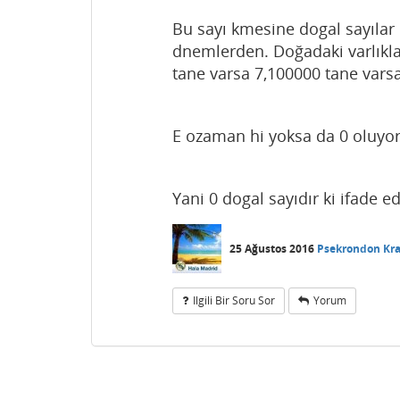
Bu sayı kmesine dogal sayılar 
dnemlerden. Doğadaki varlıklar
tane varsa 7,100000 tane vars
E ozaman hi yoksa da 0 oluyor
Yani 0 dogal sayıdır ki ifade ed
25 Ağustos 2016
Psekrondon Kr
Ilgili Bir Soru Sor
Yorum