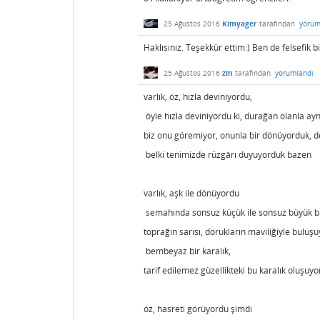
25 Ağustos 2016
Kimyager
tarafından
yorum
Haklısınız. Teşekkür ettim:) Ben de felsefik
25 Ağustos 2016
zîn
tarafından
yorumlandı
varlık, öz, hızla deviniyordu,
öyle hızla deviniyordu ki, durağan olanla ayn
biz onu göremiyor, onunla bir dönüyorduk, d
belki tenimizde rüzgârı duyuyorduk bazen
varlık, aşk ile dönüyordu
semahında sonsuz küçük ile sonsuz büyük bul
toprağın sarısı, dorukların maviliğiyle buluşu
bembeyaz bir karalık,
tarif edilemez güzellikteki bu karalık oluşuy
öz, hasreti görüyordu şimdi