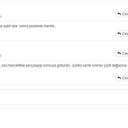
Cev
ı
ama aşktı işte. sonra puslandı mantık..
Cev
Cev
ı
, özü hasretlikle parçalayıp sonsuza götürdü.. çünkü varlık sınırlar çizdi doğasına.
Cev