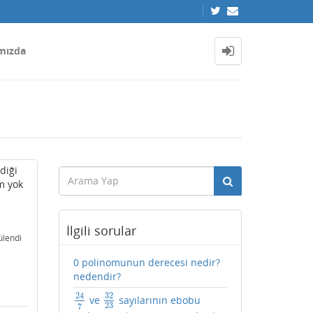
mızda
diği
m yok
İlgili sorular
ülendi
0 polinomunun derecesi nedir?
nedendir?
32
24
ve
sayılarının ebobu
24
7
32
23
23
7