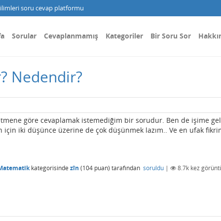
limleri soru cevap platformu
fa
Sorular
Cevaplanmamış
Kategoriler
Bir Soru Sor
Hakkı
ir? Nedendir?
tmene göre cevaplamak istemediğim bir sorudur. Ben de işime gel
için iki düşünce üzerine de çok düşünmek lazım.. Ve en ufak fikri
Matematik
kategorisinde
zîn
(
104
puan)
tarafından
soruldu
|
8.7k
kez görünt