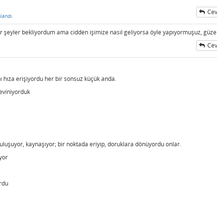
Cev
landı
 bir şeyler bekliyordum ama cidden işimize nasıl geliyorsa öyle yapıyormuşuz, güz
Cev
ı hıza erişiyordu her bir sonsuz küçük anda.
eviniyorduk
uşuyor, kaynaşıyor; bir noktada eriyip, doruklara dönüyordu onlar.
yor
ordu