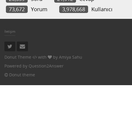
73,672
Yorum
3,978,668
Kullanıcı
İletişim
Donut Theme
with
by
Amiya Sahu
Powered by
Question2Answer
Donut theme