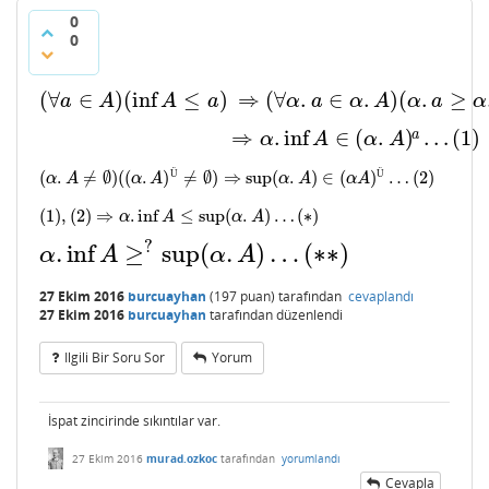
0
0
(
∀
∈
)
(
inf
≤
)
⇒
(
∀
.
∈
.
)
(
.
≥
a
A
A
a
α
a
α
A
α
a
α
(
∀
a
∈
A
)
(
inf
A
≤
a
)
⇒
(
∀
α
.
a
∈
α
.
A
)
(
α
.
a
≥
α
.
inf
A
)
⇒
.
inf
∈
(
.
)
…
(
1
)
a
α
A
α
A
⇒
α
.
inf
A
∈
(
α
.
A
)
a
…
(
1
)
(
.
≠
∅
)
(
(
.
)
≠
∅
)
⇒
sup
(
.
)
∈
(
)
…
(
2
)
Ü
Ü
α
A
α
A
α
A
α
A
(
α
.
A
≠
∅
)
(
(
α
.
A
)
Ü
≠
∅
)
⇒
sup
(
α
.
A
)
∈
(
α
A
)
Ü
…
(
2
)
(
1
)
,
(
2
)
⇒
.
inf
≤
sup
(
.
)
…
(
∗
)
α
A
α
A
(
1
)
,
(
2
)
⇒
α
.
inf
A
≤
sup
(
α
.
A
)
…
(
∗
)
?
.
inf
≥
sup
(
.
)
…
(
∗
∗
)
α
A
α
A
α
.
inf
A
≥
?
sup
(
α
.
A
)
…
(
∗
∗
)
27 Ekim 2016
burcuayhan
(
197
puan)
tarafından
cevaplandı
27 Ekim 2016
burcuayhan
tarafından
düzenlendi
Ilgili Bir Soru Sor
Yorum
İspat zincirinde sıkıntılar var.
27 Ekim 2016
murad.ozkoc
tarafından
yorumlandı
Cevapla