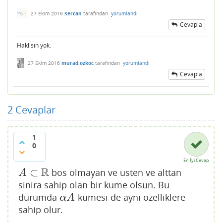
27 Ekim 2016
Sercan
tarafından
yorumlandı
Cevapla
Haklısın yok.
27 Ekim 2016
murad.ozkoc
tarafından
yorumlandı
Cevapla
2
Cevaplar
1
0
En İyi Cevap
R
⊂
bos olmayan ve usten ve alttan
A
⊂
R
A
sinira sahip olan bir kume olsun. Bu
durumda
kumesi de ayni ozelliklere
α
A
α
A
sahip olur.