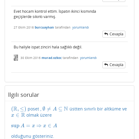
Evet hocam kontrol ettim. İspatın ikinci kısmında
geçişlerde sıkıntı varmış.
27 Ekim 2016
burcuayhan
tarafından
yorumlandı
Cevapla
Bu haliyle ispat zinciri hala sağlıklı değil.
30 Ekim 2016
murad.ozkoc
tarafından
yorumlandı
Cevapla
İlgili sorular
R
N
(
,
≤
)
∅
≠
⊆
poset ,
üstten sınırlı bir altküme ve
(
R
,
≤
)
∅
≠
A
⊆
N
A
R
∈
olmak üzere
x
∈
R
x
sup
=
⇒
∈
sup
A
=
x
⇒
x
∈
A
A
x
x
A
olduğunu gösteriniz.