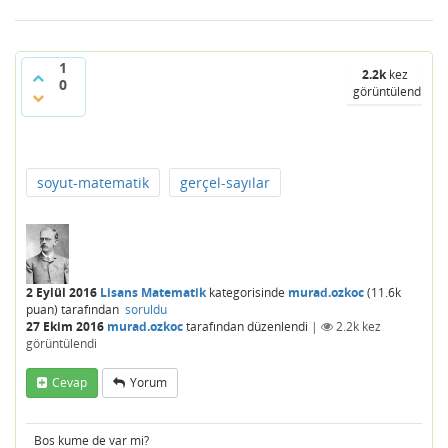
1
2.2k
kez
0
görüntülendi
soyut-matematik
gerçel-sayılar
2 Eylül 2016
Lisans Matematik
kategorisinde
murad.ozkoc
(
11.6k
puan)
tarafından
soruldu
27 Ekim 2016
murad.ozkoc
tarafından
düzenlendi
|
2.2k
kez
görüntülendi
Cevap
Yorum
Bos kume de var mi?