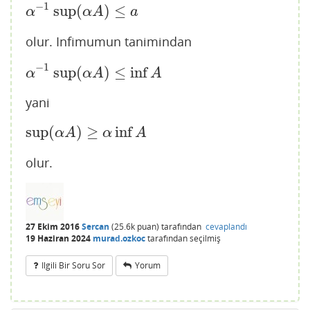
−
1
sup
(
)
≤
α
−
1
sup
(
α
A
)
≤
a
α
α
A
a
olur. Infimumun tanimindan
−
1
sup
(
)
≤
inf
α
−
1
sup
(
α
A
)
≤
inf
A
α
α
A
A
yani
sup
(
)
≥
inf
sup
(
α
A
)
≥
α
inf
A
α
A
α
A
olur.
27 Ekim 2016
Sercan
(
25.6k
puan)
tarafından
cevaplandı
19 Haziran 2024
murad.ozkoc
tarafından
seçilmiş
Ilgili Bir Soru Sor
Yorum