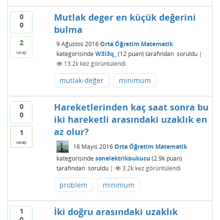
Mutlak deger en küçük değerini
0
0
bulma
2
9 Ağustos 2016
Orta Öğretim Matematik
kategorisinde
W3l3q_
(
12
puan)
tarafından
soruldu
|
cevap
13.2k
kez görüntülendi
mutlak-değer
minimum
Hareketlerinden kaç saat sonra bu
0
0
iki hareketli arasındaki uzaklık en
az olur?
1
cevap
16 Mayıs 2016
Orta Öğretim Matematik
kategorisinde
sonelektrikbukucu
(
2.9k
puan)
tarafından
soruldu
|
3.2k
kez görüntülendi
problem
minimum
İki doğru arasındaki uzaklık
1
0