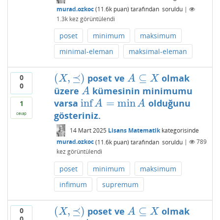
murad.ozkoc
(
11.6k
puan)
tarafından
soruldu
|
1.3k
kez görüntülendi
poset
minimum
maksimum
minimal-eleman
maksimal-eleman
(
,
⪯
)
⊆
poset ve
olmak
0
(
X
,
⪯
)
A
⊆
X
X
A
X
0
üzere
kümesinin minimumu
A
A
inf
=
min
varsa
olduğunu
inf
A
=
min
A
A
A
1
gösteriniz.
cevap
14 Mart 2025
Lisans Matematik
kategorisinde
murad.ozkoc
(
11.6k
puan)
tarafından
soruldu
|
789
kez görüntülendi
poset
minimum
maksimum
infimum
supremum
(
,
⪯
)
⊆
poset ve
olmak
0
(
X
,
⪯
)
A
⊆
X
X
A
X
0