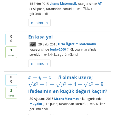
15 Ekim 2015
Lisans Matematik
kategorisinde
AT
(
1.5k
puan)
tarafından
soruldu
|
4.7k
kez
görüntülendi
minimum
En kısa yol
0
0
29 Eylül 2015
Orta Öğretim Matematik
kategorisinde
funky2000
(
4.6k
puan)
tarafından
1
soruldu
|
1.4k
kez görüntülendi
cevap
minimum
+
+
=
8
olmak üzere;
0
x
+
y
+
z
=
8
x
y
z
−
−
−
−
−
−
−
−
−
−
−
−
−
−
−
0
√
√
2
2
2
√
+
1
+
+
4
+
+
9
x
2
+
1
+
y
2
+
4
+
z
2
+
9
x
y
z
ifadesinin en küçük değeri kaçtır?
3
cevap
30 Ağustos 2015
Lisans Matematik
kategorisinde
muyaku
(
112
puan)
tarafından
soruldu
|
9.6k
kez
görüntülendi