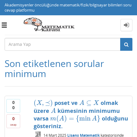
Akademisyenler öncülüğünde matematik/fizik/bilgisayar bilimleri soru
cevap platformu
Toggle
navigation
Son etiketlenen sorular
minimum
(
,
⪯
)
⊆
poset ve
olmak
0
(
X
,
⪯
)
A
⊆
X
X
A
X
0
üzere
kümesinin minimumu
A
A
(
)
=
{
min
}
varsa
olduğunu
m
(
A
)
=
{
min
A
}
m
A
A
0
gösteriniz.
cevap
14 Mart 2025
Lisans Matematik
kategorisinde