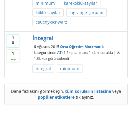
minimum
kareköklü-sayılar
köklü-sayılar
lagrange-çarpanı
cauchy-schwarz
İntegral
1
0
6 Ağustos 2015
Orta Öğretim Matematik
kategorisinde
AT
(
1.5k
puan)
tarafından
soruldu
|
1
1.3k
kez görüntülendi
cevap
integral
minimum
Daha fazlasını görmek için,
tüm soruların listesine
veya
popüler etiketlere
tıklayınız.