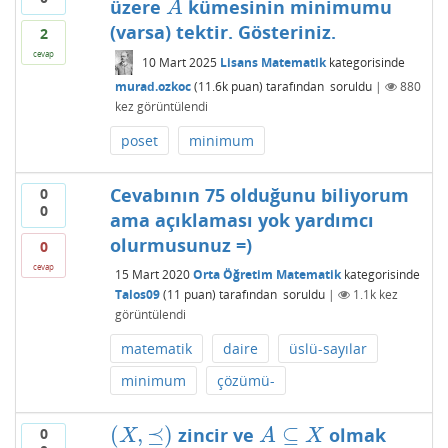
üzere
kümesinin minimumu
A
A
(varsa) tektir. Gösteriniz.
2
cevap
10 Mart 2025
Lisans Matematik
kategorisinde
murad.ozkoc
(
11.6k
puan)
tarafından
soruldu
|
880
kez görüntülendi
poset
minimum
Cevabının 75 olduğunu biliyorum
0
0
ama açıklaması yok yardımcı
olurmusunuz =)
0
cevap
15 Mart 2020
Orta Öğretim Matematik
kategorisinde
Talos09
(
11
puan)
tarafından
soruldu
|
1.1k
kez
görüntülendi
matematik
daire
üslü-sayılar
minimum
çözümü-
(
,
⪯
)
⊆
zincir ve
olmak
0
(
X
,
⪯
)
A
⊆
X
X
A
X