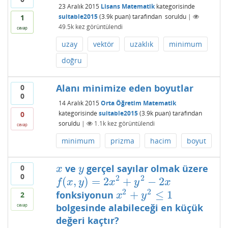
23 Aralık 2015
Lisans Matematik
kategorisinde
suitable2015
(
3.9k
puan)
tarafından
soruldu
|
1
49.5k
kez görüntülendi
cevap
uzay
vektör
uzaklık
minimum
doğru
Alanı minimize eden boyutlar
0
0
14 Aralık 2015
Orta Öğretim Matematik
kategorisinde
suitable2015
(
3.9k
puan)
tarafından
0
soruldu
|
1.1k
kez görüntülendi
cevap
minimum
prizma
hacim
boyut
ve
gerçel sayılar olmak üzere
0
x
y
x
y
0
2
2
(
,
)
=
2
+
−
2
f
(
x
,
y
)
=
2
x
2
+
y
2
−
2
x
f
x
y
x
y
x
2
2
+
≤
1
fonksiyonun
x
2
+
y
2
≤
1
2
x
y
bolgesinde alabileceği en küçük
cevap
değeri kaçtır?