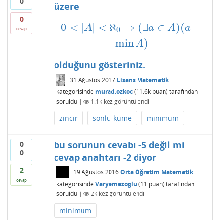
0
üzere
0
0
<
|
|
<
ℵ
⇒
(
∃
∈
)
(
=
0
<
|
A
|
<
ℵ
0
⇒
(
∃
a
∈
A
)
(
a
=
min
A
)
A
a
A
a
0
cevap
min
)
A
olduğunu gösteriniz.
31 Ağustos 2017
Lisans Matematik
kategorisinde
murad.ozkoc
(
11.6k
puan)
tarafından
soruldu
|
1.1k
kez görüntülendi
zincir
sonlu-küme
minimum
bu sorunun cevabı -5 değil mi
0
0
cevap anahtarı -2 diyor
2
19 Ağustos 2016
Orta Öğretim Matematik
cevap
kategorisinde
Varyemezoglu
(
11
puan)
tarafından
soruldu
|
2k
kez görüntülendi
minimum