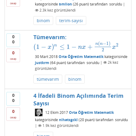
kategorisinde
bmlion
(
26
puan)
tarafından
soruldu
|
cevap
2.3k
kez görüntülendi
binom
terim-sayısı
Tümevarım:
0
0
(
−
1
)
n
n
2
(
1
−
)
≤
1
−
+
n
(
1
−
x
)
n
≤
1
−
n
x
+
n
(
n
−
1
)
2
x
2
x
n
x
x
2
0
30 Mart 2018
Orta Öğretim Matematik
kategorisinde
cevap
justkrm
(
64
puan)
tarafından
soruldu
|
2k
kez
görüntülendi
tümevarım
binom
4 İfadeli Binom Açılımında Terim
0
0
Sayısı
0
12 Ekim 2017
Orta Öğretim Matematik
cevap
kategorisinde
nihatsgckl
(
20
puan)
tarafından
soruldu
|
1.9k
kez görüntülendi