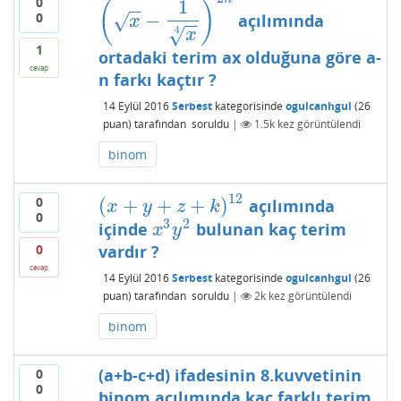
0
1
(
)
−
−
−
0
açılımında
√
(
x
−
1
x
4
)
2
n
x
−
−
√
4
x
1
ortadaki terim ax olduğuna göre a-
cevap
n farkı kaçtır ?
14 Eylül 2016
Serbest
kategorisinde
ogulcanhgul
(
26
puan)
tarafından
soruldu
|
1.5k
kez görüntülendi
binom
12
0
(
+
+
+
)
açılımında
(
x
+
y
+
z
+
k
)
12
x
y
z
k
0
3
2
içinde
bulunan kaç terim
x
3
y
2
x
y
0
vardır ?
cevap
14 Eylül 2016
Serbest
kategorisinde
ogulcanhgul
(
26
puan)
tarafından
soruldu
|
2k
kez görüntülendi
binom
(a+b-c+d) ifadesinin 8.kuvvetinin
0
0
binom açılımında kaç farklı terim