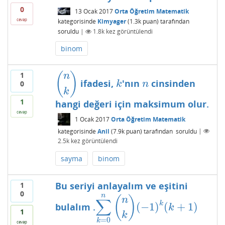
0
13 Ocak 2017
Orta Öğretim Matematik
cevap
kategorisinde
Kimyager
(
1.3k
puan)
tarafından
soruldu
|
1.8k
kez görüntülendi
binom
1
(
)
n
ifadesi,
'nın
cinsinden
(
n
k
)
k
n
k
n
0
k
1
hangi değeri için maksimum olur.
cevap
1 Ocak 2017
Orta Öğretim Matematik
kategorisinde
Anil
(
7.9k
puan)
tarafından
soruldu
|
2.5k
kez görüntülendi
sayma
binom
Bu seriyi anlayalım ve eşitini
1
0
n
(
)
n
∑
k
(
−
1
)
(
+
1
)
bulalım .
∑
k
=
0
n
(
n
k
)
(
−
1
)
k
(
k
+
1
)
k
1
k
=
0
k
cevap