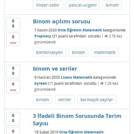
lineer-cebir
pascal-ucgeni
binom
Binom açılımı sorusu
0
0
7 Kasım 2020
Orta Öğretim Matematik
kategorisinde
Prophecy
(
31
puan)
tarafından
soruldu
|
2.7k
kez
0
görüntülendi
cevap
kombinasyon
binom
matematik
binom ve seriler
0
0
9 Haziran 2020
Lisans Matematik
kategorisinde
byrean
(
11
puan)
tarafından
soruldu
|
1.2k
kez
0
görüntülendi
cevap
binom
seriler
karmaşık-sayılar
3 İfadeli Binom Sorusunda Terim
0
0
Sayısı
0
18 Şubat 2019
Orta Öğretim Matematik