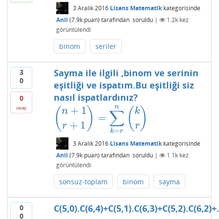
3 Aralık 2016
Lisans Matematik
kategorisinde
Anil
(
7.9k
puan)
tarafından
soruldu
|
1.2k
kez
görüntülendi
binom
seriler
Sayma ile ilgili ,binom ve serinin
3
0
eşitliği ve ispatım.Bu eşitliği siz
nasıl ispatlardınız?
0
n
+
1
cevap
(
)
(
)
n
k
∑
=
(
n
+
1
r
+
1
)
=
∑
k
=
r
n
(
k
r
)
+
1
r
r
=
k
r
3 Aralık 2016
Lisans Matematik
kategorisinde
Anil
(
7.9k
puan)
tarafından
soruldu
|
1.1k
kez
görüntülendi
sonsuz-toplam
binom
sayma
C(5,0).C(6,4)+C(5,1).C(6,3)+C(5,2).C(6,2)+.
0
0