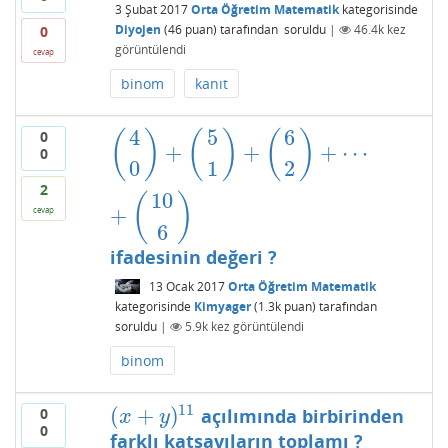
3 Şubat 2017
Orta Öğretim Matematik
kategorisinde
Diyojen
(
46
puan)
tarafından
soruldu
|
46.4k
kez
0
görüntülendi
cevap
binom
kanıt
4
5
6
0
(
)
(
)
(
)
+
+
+
⋯
(
4
0
)
+
(
5
1
)
+
(
6
2
)
+
⋯
+
(
10
6
)
0
0
1
2
2
10
(
)
+
cevap
6
ifadesinin değeri ?
13 Ocak 2017
Orta Öğretim Matematik
kategorisinde
Kimyager
(
1.3k
puan)
tarafından
soruldu
|
5.9k
kez görüntülendi
binom
11
(
+
)
açılımında birbirinden
0
(
x
+
y
)
11
x
y
0
farklı katsayıların toplamı ?