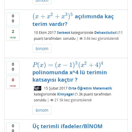
binom
2
3
5
(
+
+
)
açılımında kaç
0
(
x
+
x
2
+
x
3
)
5
x
x
x
0
terim vardır?
2
10 Ekim 2017
Serbest
kategorisinde
Dehaxdxdxd
(
11
cevap
puan)
tarafından
soruldu
|
3.6k
kez görüntülendi
binom
3
2
4
(
)
=
(
−
1
)
(
+
4
)
0
P
(
x
)
=
(
x
−
1
)
3
(
x
2
+
4
)
4
P
x
x
x
0
polinomunda x^4 lü terimin
katsayısı kaçtır ?
0
cevap
15 Şubat 2017
Orta Öğretim Matematik
kategorisinde
Kimyager
(
1.3k
puan)
tarafından
soruldu
|
21.5k
kez görüntülendi
binom
Üç terimli ifadeler/BİNOM
0
0