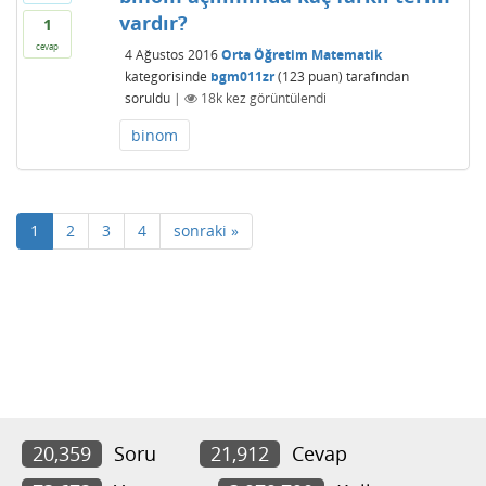
vardır?
1
cevap
4 Ağustos 2016
Orta Öğretim Matematik
kategorisinde
bgm011zr
(
123
puan)
tarafından
soruldu
|
18k
kez görüntülendi
binom
1
2
3
4
sonraki »
20,359
Soru
21,912
Cevap