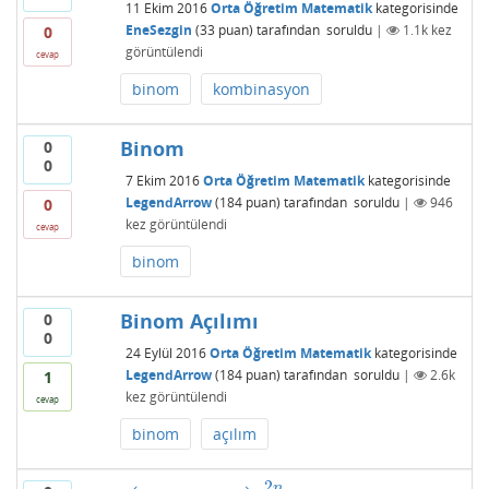
11 Ekim 2016
Orta Öğretim Matematik
kategorisinde
EneSezgin
(
33
puan)
tarafından
soruldu
|
1.1k
kez
0
görüntülendi
cevap
binom
kombinasyon
Binom
0
0
7 Ekim 2016
Orta Öğretim Matematik
kategorisinde
LegendArrow
(
184
puan)
tarafından
soruldu
|
946
0
kez görüntülendi
cevap
binom
Binom Açılımı
0
0
24 Eylül 2016
Orta Öğretim Matematik
kategorisinde
LegendArrow
(
184
puan)
tarafından
soruldu
|
2.6k
1
kez görüntülendi
cevap
binom
açılım
2
n