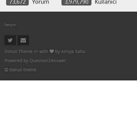
73,672
Yorum
3,979,790
Kullanıcı
İletişim
Donut Theme
with
by
Amiya Sahu
Powered by
Question2Answer
Donut theme