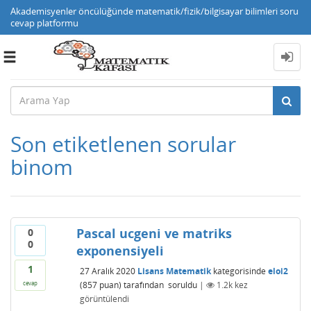
Akademisyenler öncülüğünde matematik/fizik/bilgisayar bilimleri soru
cevap platformu
Toggle
navigation
Son etiketlenen sorular
binom
Pascal ucgeni ve matriks
0
0
exponensiyeli
1
27 Aralık 2020
Lisans Matematik
kategorisinde
eloi2
(
857
puan)
tarafından
soruldu
|
1.2k
kez
cevap
görüntülendi