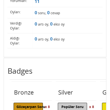
Yorumları:
11
Oyları:
0
0
soru,
cevap
Verdiği
0
0
artı oy,
eksi oy
Oylar:
Aldığı
0
0
artı oy,
eksi oy
Oylar:
Badges
Bronze
Silver
Go
Gözeçarpan Soru
x 8
Popüler Soru
x 8