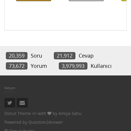
20,359
Soru
21,912
Cevap
73,672
Yorum
3,979,993
Kullanıcı
İletişim
Donut Theme
with
by
Amiya Sahu
Powered by
Question2Answer
Donut theme