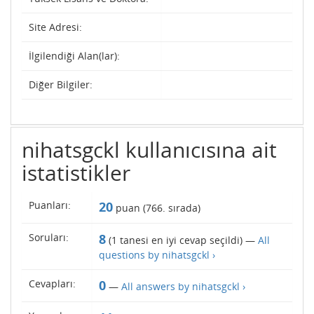
Site Adresi:
İlgilendiği Alan(lar):
Diğer Bilgiler:
nihatsgckl kullanıcısına ait
istatistikler
Puanları:
20
puan (
766
. sırada)
Soruları:
8
(
1
tanesi en iyi cevap seçildi) —
All
questions by nihatsgckl ›
Cevapları:
0
—
All answers by nihatsgckl ›