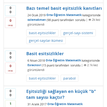
Bazı temel basit eşitsizlik kanıtları
0
0
24 Ocak 2019
Orta Öğretim Matematik
kategorisinde
ozlemakman
(
98
puan)
tarafından
soruldu
|
2k
kez
0
görüntülendi
cevap
basit-eşitsizlikler
gerçel-sayı-sistemi
gerçel-sayılar-kümesi
Basit esitsizlikler
0
0
6 Nisan 2018
Orta Öğretim Matematik
kategorisinde
Esracnsvr
(
15
puan)
tarafından
soruldu
|
2.1k
kez
0
görüntülendi
cevap
basit-eşitsizlikler
parabol
Eşitsizliği sağlayan en küçük "b"
0
0
tam sayısı kaçtır?
1
31 Aralık 2017
Orta Öğretim Matematik