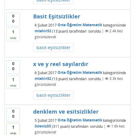
Basit Eşitsizlikler
0
0
6 Şubat 2017
Orta Öğretim Matematik
kategorisinde
mtahir32
(
13
puan)
tarafından
soruldu
|
2.4k
kez
1
görüntülendi
cevap
basit-eşitsizlikler
x ve y reel sayılardır
0
0
6 Şubat 2017
Orta Öğretim Matematik
kategorisinde
mtahir32
(
13
puan)
tarafından
soruldu
|
3.3k
kez
1
görüntülendi
cevap
basit-eşitsizlikler
denklem ve esitsizlikler
0
0
5 Şubat 2017
Orta Öğretim Matematik
kategorisinde
3deniz33
(
311
puan)
tarafından
soruldu
|
1.6k
kez
1
görüntülendi
cevap