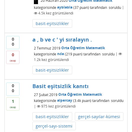
20 Haziran 2020
Orta Öğretim Matematik
kategorisinde
ayblabla
(
37
puan)
tarafından
soruldu
|
4.5k
kez görüntülendi
basit-eşitsizlikler
a , b ve c ' yi sıralayın .
0
0
2 Temmuz 2019
Orta Öğretim Matematik
kategorisinde
nda
(
219
puan)
tarafından
soruldu
|
0
1.2k
kez görüntülendi
cevap
basit-eşitsizlikler
Basit eşitsizlik kanıtı
0
0
27 Şubat 2019
Orta Öğretim Matematik
kategorisinde
alpercay
(
3.4k
puan)
tarafından
soruldu
1
|
975
kez görüntülendi
cevap
basit-eşitsizlikler
gerçel-sayılar-kümesi
gerçel-sayı-sistemi