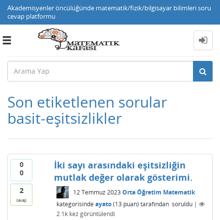
Akademisyenler öncülüğünde matematik/fizik/bilgisayar bilimleri soru
cevap platformu
Toggle
navigation
Son etiketlenen sorular
basit-eşitsizlikler
İki sayı arasındaki eşitsizliğin
0
0
mutlak değer olarak gösterimi.
2
12 Temmuz 2023
Orta Öğretim Matematik
cevap
kategorisinde
ayato
(
13
puan)
tarafından
soruldu
|
2.1k
kez görüntülendi