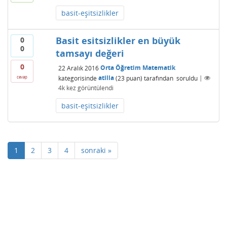
basit-eşitsizlikler
Basit esitsizlikler en büyük
0
0
tamsayı değeri
0
22 Aralık 2016
Orta Öğretim Matematik
kategorisinde
atilla
(
23
puan)
tarafından
soruldu
|
cevap
4k
kez görüntülendi
basit-eşitsizlikler
1
2
3
4
sonraki »