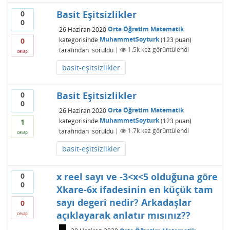
Basit Eşitsizlikler
0
0
26 Haziran 2020
Orta Öğretim Matematik
kategorisinde
MuhammetSoyturk
(
123
puan)
0
tarafından
soruldu
|
1.5k
kez görüntülendi
cevap
basit-eşitsizlikler
Basit Eşitsizlikler
0
0
26 Haziran 2020
Orta Öğretim Matematik
kategorisinde
MuhammetSoyturk
(
123
puan)
1
tarafından
soruldu
|
1.7k
kez görüntülendi
cevap
basit-eşitsizlikler
x reel sayı ve -3<x<5 olduğuna göre
0
0
Xkare-6x ifadesinin en küçük tam
sayı degeri nedir? Arkadaşlar
0
açıklayarak anlatır mısınız??
cevap