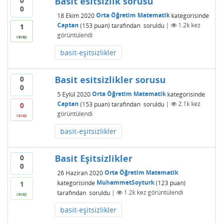
Basit esitsizlik sorusu
0
0
18 Ekim 2020
Orta Öğretim Matematik
kategorisinde
Captan
(
153
puan)
tarafından
soruldu
|
1.2k
kez
1
görüntülendi
cevap
basit-eşitsizlikler
Basit esitsizlikler sorusu
0
0
5 Eylül 2020
Orta Öğretim Matematik
kategorisinde
Captan
(
153
puan)
tarafından
soruldu
|
2.1k
kez
0
görüntülendi
cevap
basit-eşitsizlikler
Basit Eşitsizlikler
0
0
26 Haziran 2020
Orta Öğretim Matematik
kategorisinde
MuhammetSoyturk
(
123
puan)
1
tarafından
soruldu
|
1.2k
kez görüntülendi
cevap
basit-eşitsizlikler