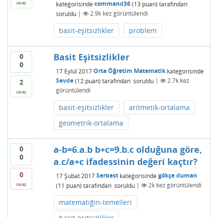
kategorisinde
command36
(
13
puan)
tarafından
cevap
soruldu
|
2.9k
kez görüntülendi
basit-eşitsizlikler
problem
Basit Eşitsizlikler
0
0
17 Eylül 2017
Orta Öğretim Matematik
kategorisinde
Sevde
(
12
puan)
tarafından
soruldu
|
2.7k
kez
2
görüntülendi
cevap
basit-eşitsizlikler
aritmetik-ortalama
geometrik-ortalama
a-b=6.a.b b+c=9.b.c olduğuna göre,
0
0
a.c/a+c ifadessinin değeri kaçtır?
0
17 Şubat 2017
Serbest
kategorisinde
gökçe duman
(
11
puan)
tarafından
soruldu
|
2k
kez görüntülendi
cevap
matematiğin-temelleri
basit-eşitsizlikler