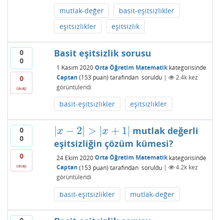
mutlak-değer
basit-eşitsizlikler
eşitsizlikler
eşitsizlik
Basit eşitsizlik sorusu
0
0
1 Kasım 2020
Orta Öğretim Matematik
kategorisinde
Captan
(
153
puan)
tarafından
soruldu
|
2.4k
kez
0
görüntülendi
cevap
basit-eşitsizlikler
eşitsizlikler
|
−
2
|
>
|
+
1
|
mutlak değerli
0
|
x
−
2
|
>
|
x
+
1
|
x
x
0
eşitsizliğin çözüm kümesi?
0
24 Ekim 2020
Orta Öğretim Matematik
kategorisinde
cevap
Captan
(
153
puan)
tarafından
soruldu
|
4.2k
kez
görüntülendi
basit-eşitsizlikler
mutlak-değer