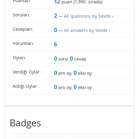
Puanları:
12
puan (
1,990
. sırada)
Soruları:
2
—
All questions by Sevde ›
Cevapları:
0
—
All answers by Sevde ›
Yorumları:
6
Oyları:
0
0
soru,
cevap
Verdiği Oylar:
0
0
artı oy,
eksi oy
Aldığı Oylar:
0
0
artı oy,
eksi oy
Badges