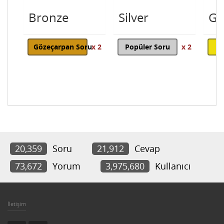
Bronze
Silver
Go
Gözeçarpan Soru
x 2
Popüler Soru
x 2
20,359
Soru
21,912
Cevap
73,672
Yorum
3,975,680
Kullanıcı
İletişim