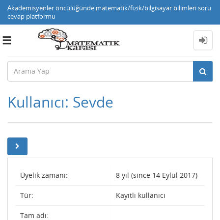
Akademisyenler öncülüğünde matematik/fizik/bilgisayar bilimleri soru
cevap platformu
Toggle
navigation
Kullanıcı: Sevde
Üyelik zamanı:
8 yıl (since 14 Eylül 2017)
Tür:
Kayıtlı kullanıcı
Tam adı: