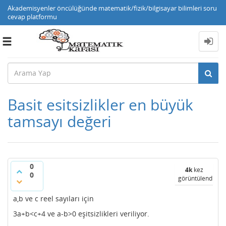
Akademisyenler öncülüğünde matematik/fizik/bilgisayar bilimleri soru
cevap platformu
Toggle
navigation
Basit esitsizlikler en büyük
tamsayı değeri
0
4k
kez
0
görüntülendi
a,b ve c reel sayıları için
3a+b<c+4 ve a-b>0 eşitsizlikleri veriliyor.