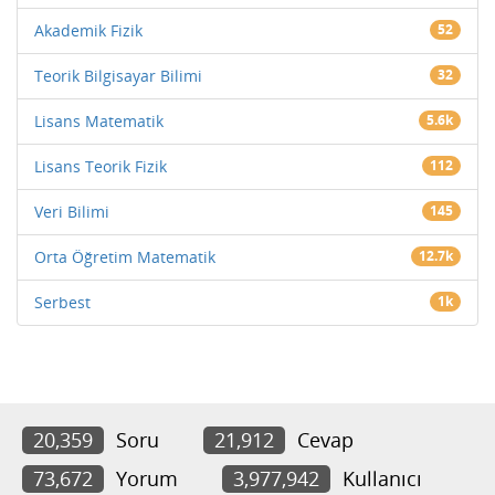
Akademik Fizik
52
Teorik Bilgisayar Bilimi
32
Lisans Matematik
5.6k
Lisans Teorik Fizik
112
Veri Bilimi
145
Orta Öğretim Matematik
12.7k
Serbest
1k
20,359
Soru
21,912
Cevap
73,672
Yorum
3,977,942
Kullanıcı