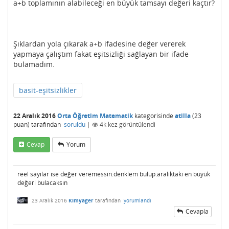
a+b toplamının alabileceği en büyük tamsayı değeri kaçtır?
Şıklardan yola çıkarak a+b ifadesine değer vererek
yapmaya çalıştım fakat eşitsizliği sağlayan bir ifade
bulamadım.
basit-eşitsizlikler
22 Aralık 2016
Orta Öğretim Matematik
kategorisinde
atilla
(
23
puan)
tarafından
soruldu
|
4k
kez görüntülendi
Cevap
Yorum
reel sayılar ise değer veremessin.denklem bulup.aralıktaki en büyük
değeri bulacaksın
23 Aralık 2016
Kimyager
tarafından
yorumlandı
Cevapla