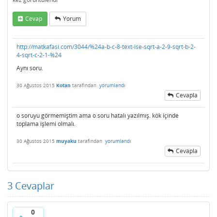
Cevap
Yorum
http://matkafasi.com/3044/%24a-b-c-8-text-ise-sqrt-a-2-9-sqrt-b-2-
4-sqrt-c-2-1-%24
Aynı soru.
30 Ağustos 2015
Kotan
tarafından
yorumlandı
Cevapla
o soruyu görmemiştim ama o soru hatalı yazılmış. kök içinde
toplama işlemi olmalı.
30 Ağustos 2015
muyaku
tarafından
yorumlandı
Cevapla
3
Cevaplar
0