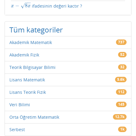
−
−
√
−
8
ifadesinin değeri kactır ?
x
−
8
x
x
x
Tüm kategoriler
Akademik Matematik
737
Akademik Fizik
52
Teorik Bilgisayar Bilimi
32
Lisans Matematik
5.6k
Lisans Teorik Fizik
112
Veri Bilimi
145
Orta Öğretim Matematik
12.7k
Serbest
1k