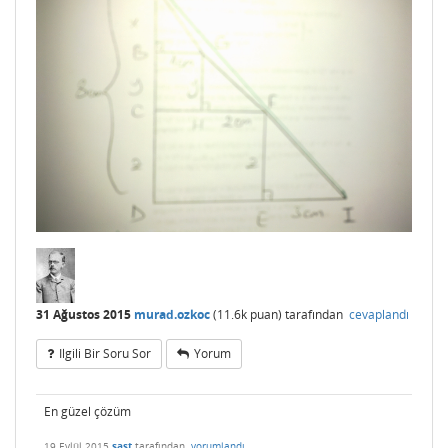
31 Ağustos 2015
murad.ozkoc
(
11.6k
puan)
tarafından
cevaplandı
Ilgili Bir Soru Sor
Yorum
En güzel çözüm
19 Eylül 2015
şast
tarafından
yorumlandı