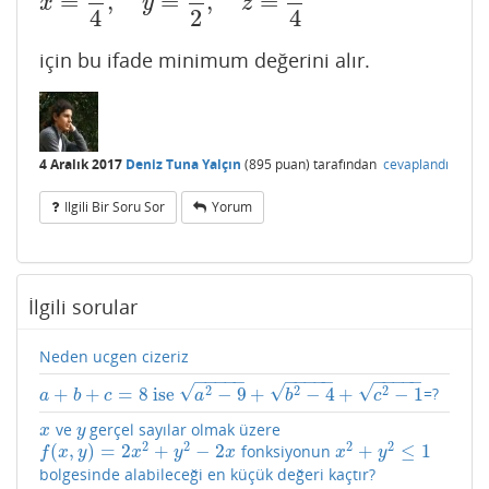
=
,
=
,
=
x
=
3
4
,
y
=
3
2
,
z
=
9
4
x
y
z
4
2
4
için bu ifade minimum değerini alır.
4 Aralık 2017
Deniz Tuna Yalçın
(
895
puan)
tarafından
cevaplandı
Ilgili Bir Soru Sor
Yorum
İlgili sorular
Neden ucgen cizeriz
−
−
−
−
−
−
−
−
−
−
−
−
−
−
−
√
√
√
2
2
2
+
+
=
8
ise
−
9
+
−
4
+
−
1
=?
a
+
b
+
c
=
8
ise
a
2
−
9
+
b
2
−
4
+
c
2
−
1
a
b
c
a
b
c
ve
gerçel sayılar olmak üzere
x
y
x
y
2
2
2
2
(
,
)
=
2
+
−
2
+
≤
1
fonksiyonun
f
(
x
,
y
)
=
2
x
2
+
y
2
−
2
x
x
2
+
y
2
≤
1
f
x
y
x
y
x
x
y
bolgesinde alabileceği en küçük değeri kaçtır?