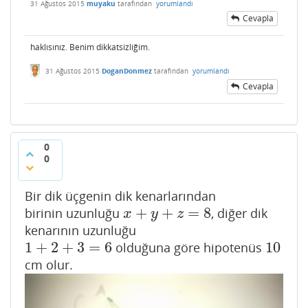
31 Ağustos 2015
muyaku
tarafından
yorumlandı
Cevapla
haklısınız. Benim dikkatsizliğim.
31 Ağustos 2015
DoganDonmez
tarafından
yorumlandı
Cevapla
0
0
Bir dik üçgenin dik kenarlarından
+
+
=
8
birinin uzunluğu
, diğer dik
x
+
y
+
z
=
8
x
y
z
kenarının uzunluğu
1
+
2
+
3
=
6
10
olduğuna göre hipotenüs
1
+
2
+
3
=
6
10
cm olur.