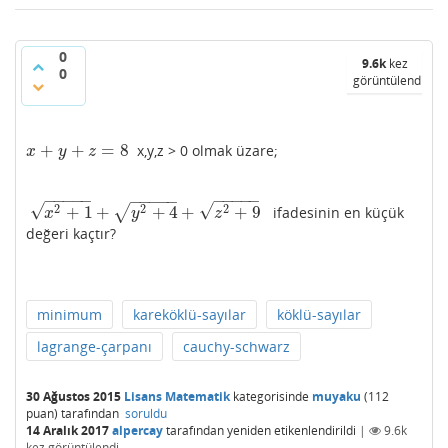
0
9.6k
kez
0
görüntülendi
+
+
=
8
x,y,z > 0 olmak üzare;
x
+
y
+
z
=
8
x
y
z
−
−
−
−
−
−
−
−
−
−
−
−
−
−
−
√
√
2
2
2
+
1
+
+
4
+
+
9
√
ifadesinin en küçük
x
2
+
1
+
y
2
+
4
+
z
2
+
9
x
y
z
değeri kaçtır?
minimum
kareköklü-sayılar
köklü-sayılar
lagrange-çarpanı
cauchy-schwarz
30 Ağustos 2015
Lisans Matematik
kategorisinde
muyaku
(
112
puan)
tarafından
soruldu
14 Aralık 2017
alpercay
tarafından
yeniden etikenlendirildi
|
9.6k
kez görüntülendi