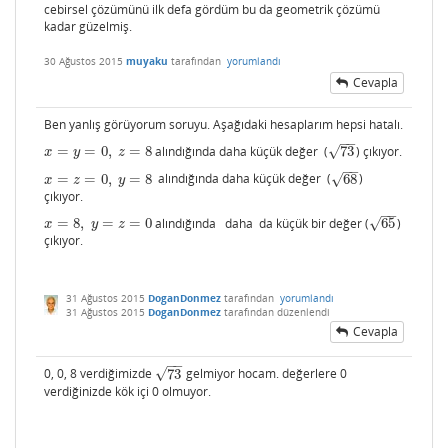
cebirsel çözümünü ilk defa gördüm bu da geometrik çözümü
kadar güzelmiş.
30 Ağustos 2015
muyaku
tarafından
yorumlandı
Cevapla
Ben yanlış görüyorum soruyu. Aşağıdaki hesaplarım hepsi hatalı.
−
−
√
=
=
0
,
=
8
alındığında daha küçük değer (
73
) çıkıyor.
x
=
y
=
0
,
z
=
8
73
x
y
z
−
−
√
=
=
0
,
=
8
alındığında daha küçük değer (
68
)
x
=
z
=
0
,
y
=
8
68
x
z
y
çıkıyor.
−
−
√
=
8
,
=
=
0
alındığında daha da küçük bir değer (
65
)
x
=
8
,
y
=
z
=
0
65
x
y
z
çıkıyor.
31 Ağustos 2015
DoganDonmez
tarafından
yorumlandı
31 Ağustos 2015
DoganDonmez
tarafından
düzenlendi
Cevapla
−
−
√
0, 0, 8 verdiğimizde
73
gelmiyor hocam. değerlere 0
73
verdiğinizde kök içi 0 olmuyor.