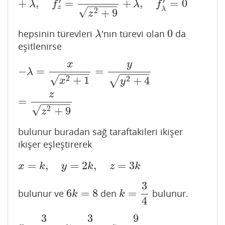
′
′
+
,
=
+
,
=
0
λ
f
λ
f
−
−
−
−
−
z
λ
√
2
+
9
z
0
hepsinin türevleri
'nın türevi olan
da
λ
0
λ
eşitlenirse
x
y
−
λ
=
x
x
2
+
1
=
y
y
2
+
4
=
z
z
2
+
9
−
=
=
λ
−
−
−
−
−
−
−
−
−
−
√
2
+
1
2
√
+
4
x
y
z
=
−
−
−
−
−
√
2
+
9
z
bulunur buradan sağ taraftakileri ikişer
ikişer eşleştirerek
=
,
=
2
,
=
3
x
=
k
,
y
=
2
k
,
z
=
3
k
x
k
y
k
z
k
3
6
=
8
=
bulunur ve
den
bulunur.
6
k
=
8
k
=
3
4
k
k
4
3
3
9