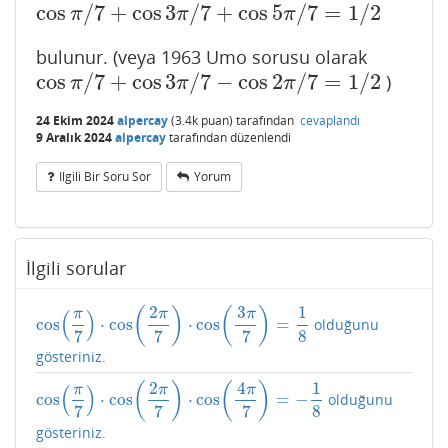
cos
/
7
+
cos
3
/
7
+
cos
5
/
7
=
1
/
2
cos
π
/
7
+
cos
3
π
/
7
+
cos
5
π
/
7
=
1
/
2
π
π
π
bulunur. (veya 1963 Umo sorusu olarak
cos
/
7
+
cos
3
/
7
−
cos
2
/
7
=
1
/
2
)
cos
π
/
7
+
cos
3
π
/
7
−
cos
2
π
/
7
=
1
/
2
π
π
π
24 Ekim 2024
alpercay
(
3.4k
puan)
tarafından
cevaplandı
9 Aralık 2024
alpercay
tarafından
düzenlendi
Ilgili Bir Soru Sor
Yorum
İlgili sorular
2
3
1
(
)
(
)
(
)
π
π
π
cos
⋅
cos
⋅
cos
=
olduğunu
cos
(
π
7
)
⋅
cos
(
2
π
7
)
⋅
cos
(
3
π
7
)
=
1
8
7
7
7
8
gösteriniz.
2
4
1
(
)
(
)
(
)
π
π
π
cos
⋅
cos
⋅
cos
=
−
olduğunu
cos
(
π
7
)
⋅
cos
(
2
π
7
)
⋅
cos
(
4
π
7
)
=
−
1
8
7
7
7
8
gösteriniz.