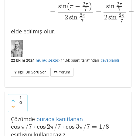
2
2
sin
−
sin
π
π
(
)
π
7
7
=
=
=
2
2
2
sin
2
sin
π
π
7
7
elde edilmiş olur.
22 Ekim 2024
murad.ozkoc
(
11.6k
puan)
tarafından
cevaplandı
Ilgili Bir Soru Sor
Yorum
1
0
Çözümde
burada kanıtlanan
cos
/
7
⋅
cos
2
/
7
⋅
cos
3
/
7
=
1
/
8
cos
π
/
7
⋅
cos
2
π
/
7
⋅
cos
3
π
/
7
=
1
/
8
π
π
π
eşitliğini kullanacağız.