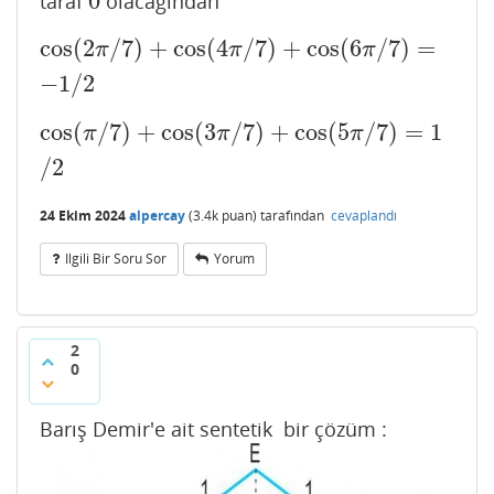
0
taraf
olacağından
0
cos
(
2
/
7
)
+
cos
(
4
/
7
)
+
cos
(
6
/
7
)
=
cos
(
2
π
/
7
)
+
cos
(
4
π
/
7
)
+
cos
(
6
π
/
7
)
=
−
1
/
2
π
π
π
−
1
/
2
cos
(
/
7
)
+
cos
(
3
/
7
)
+
cos
(
5
/
7
)
=
1
cos
(
π
/
7
)
+
cos
(
3
π
/
7
)
+
cos
(
5
π
/
7
)
=
1
/
2
π
π
π
/
2
24 Ekim 2024
alpercay
(
3.4k
puan)
tarafından
cevaplandı
Ilgili Bir Soru Sor
Yorum
2
0
Barış Demir'e ait sentetik bir çözüm :