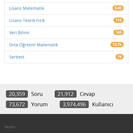
Lisans Matematik
5.6k
Lisans Teorik Fizik
112
Veri Bilimi
145
Orta Öğretim Matematik
12.7k
Serbest
1k
20,359
Soru
21,912
Cevap
73,672
Yorum
3,974,496
Kullanıcı
İletişim