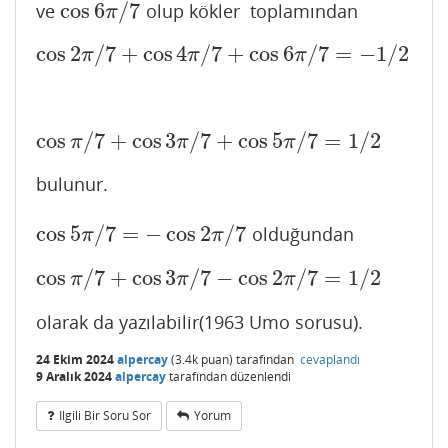
cos
6
/
7
ve
olup kökler toplamından
cos
6
π
/
7
π
cos
2
/
7
+
cos
4
/
7
+
cos
6
/
7
=
−
1
/
2
cos
2
π
/
7
+
cos
4
π
/
7
+
cos
6
π
/
7
=
−
1
/
2
π
π
π
cos
/
7
+
cos
3
/
7
+
cos
5
/
7
=
1
/
2
cos
π
/
7
+
cos
3
π
/
7
+
cos
5
π
/
7
=
1
/
2
π
π
π
bulunur.
cos
5
/
7
=
−
cos
2
/
7
olduğundan
cos
5
π
/
7
=
−
cos
2
π
/
7
π
π
cos
/
7
+
cos
3
/
7
−
cos
2
/
7
=
1
/
2
cos
π
/
7
+
cos
3
π
/
7
−
cos
2
π
/
7
=
1
/
2
π
π
π
olarak da yazılabilir(1963 Umo sorusu).
24 Ekim 2024
alpercay
(
3.4k
puan)
tarafından
cevaplandı
9 Aralık 2024
alpercay
tarafından
düzenlendi
Ilgili Bir Soru Sor
Yorum