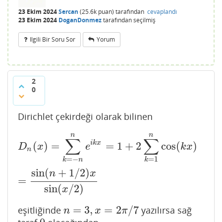
23 Ekim 2024
Sercan
(
25.6k
puan)
tarafından
cevaplandı
23 Ekim 2024
DoganDonmez
tarafından
seçilmiş
Ilgili Bir Soru Sor
Yorum
2
0
Dirichlet çekirdeği olarak bilinen
n
n
D
n
(
x
)
=
∑
k
=
−
n
n
e
i
k
x
=
1
+
2
∑
k
=
1
n
cos
(
k
x
)
=
sin
(
n
+
1
/
2
)
x
s
∑
∑
i
k
x
(
)
=
=
1
+
2
cos
(
)
D
x
e
k
x
n
=
−
=
1
k
n
k
sin
(
+
1
/
2
)
n
x
=
sin
(
/
2
)
x
=
3
,
=
2
/
7
eşitliğinde
yazılırsa sağ
n
=
3
,
x
=
2
π
/
7
n
x
π