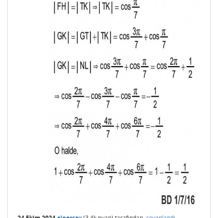
24 Ekim 2024
alpercay
(
3.4k
puan)
tarafından
cevaplandı