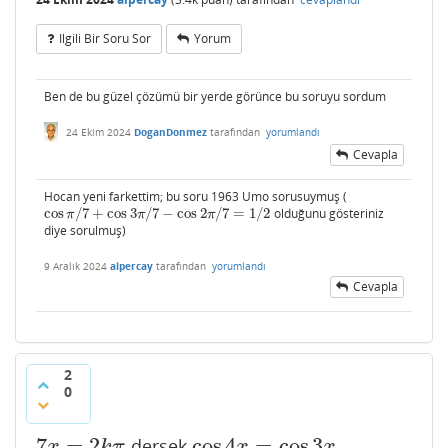
Ilgili Bir Soru Sor
Yorum
Ben de bu güzel çözümü bir yerde görünce bu soruyu sordum
24 Ekim 2024
DoganDonmez
tarafından
yorumlandı
Cevapla
Hocan yeni farkettim; bu soru 1963 Umo sorusuymuş (
cos
/
7
+
cos
3
/
7
−
cos
2
/
7
=
1
/
2
olduğunu gösteriniz
cos
π
/
7
+
cos
3
π
/
7
−
cos
2
π
/
7
=
1
/
2
π
π
π
diye sorulmuş)
9 Aralık 2024
alpercay
tarafından
yorumlandı
Cevapla
2
0
7
=
2
cos
4
=
cos
3
dersek
7
x
=
2
k
π
cos
4
x
=
cos
3
x
x
k
π
x
x