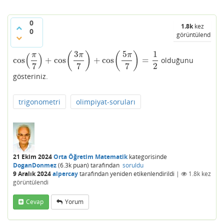
0
1.8k
kez
0
görüntülendi
3
5
1
(
)
(
)
(
)
π
π
π
cos
+
cos
+
cos
=
olduğunu
cos
(
π
7
)
+
cos
(
3
π
7
)
+
cos
(
5
π
7
)
=
1
2
7
7
7
2
gösteriniz.
trigonometri
olimpiyat-soruları
21 Ekim 2024
Orta Öğretim Matematik
kategorisinde
DoganDonmez
(
6.3k
puan)
tarafından
soruldu
9 Aralık 2024
alpercay
tarafından
yeniden etikenlendirildi
|
1.8k
kez
görüntülendi
Cevap
Yorum