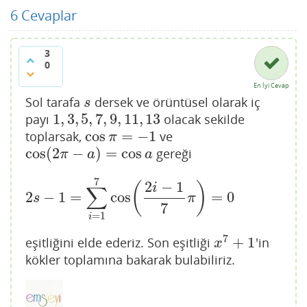
6
Cevaplar
3
0
En İyi Cevap
Sol tarafa
dersek ve örüntüsel olarak iç
s
s
1
,
3
,
5
,
7
,
9
,
11
,
13
payı
olacak sekilde
1
,
3
,
5
,
7
,
9
,
11
,
13
cos
=
−
1
toplarsak,
ve
cos
π
=
−
1
π
cos
(
2
−
)
=
cos
gereği
cos
(
2
π
−
a
)
=
cos
a
π
a
a
7
2
−
1
(
)
i
∑
2
−
1
=
cos
=
0
2
s
−
1
=
∑
i
=
1
7
cos
(
2
i
−
1
7
π
)
=
0
s
π
7
=
1
i
7
+
1
eşitliğini elde ederiz. Son eşitliği
'in
x
7
+
1
x
kökler toplamına bakarak bulabiliriz.