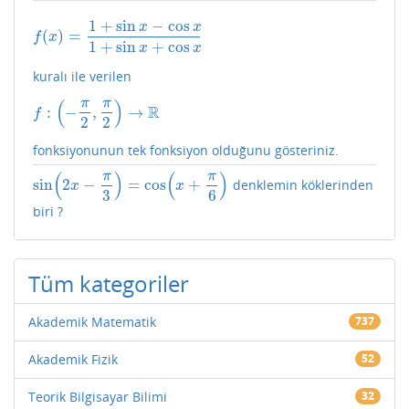
1
+
sin
−
cos
x
x
(
)
=
f
(
x
)
=
1
+
sin
x
−
cos
x
1
+
sin
x
+
cos
x
f
x
1
+
sin
+
cos
x
x
kuralı ile verilen
(
)
π
π
R
:
−
,
→
f
:
(
−
π
2
,
π
2
)
→
R
f
2
2
fonksiyonunun tek fonksiyon olduğunu gösteriniz.
(
)
(
)
π
π
sin
2
−
=
cos
+
denklemin köklerinden
sin
(
2
x
−
π
3
)
=
cos
(
x
+
π
6
)
x
x
3
6
biri ?
Tüm kategoriler
Akademik Matematik
737
Akademik Fizik
52
Teorik Bilgisayar Bilimi
32