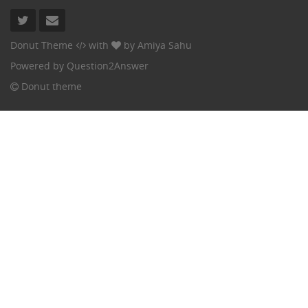
Donut Theme
with
by
Amiya Sahu
Powered by
Question2Answer
Donut theme