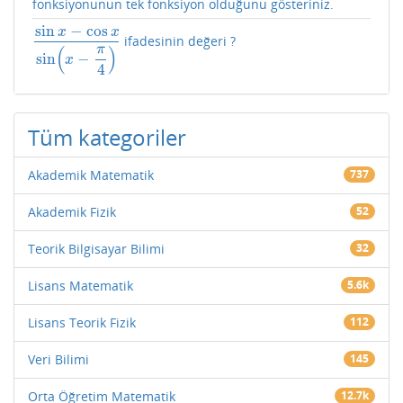
fonksiyonunun tek fonksiyon olduğunu gösteriniz.
sin
−
cos
x
x
ifadesinin değeri ?
sin
x
−
cos
x
sin
(
x
−
π
4
)
(
)
π
sin
−
x
4
Tüm kategoriler
Akademik Matematik
737
Akademik Fizik
52
Teorik Bilgisayar Bilimi
32
Lisans Matematik
5.6k
Lisans Teorik Fizik
112
Veri Bilimi
145
Orta Öğretim Matematik
12.7k