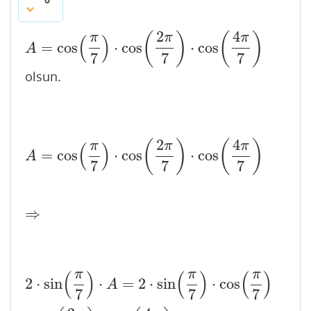
2
4
(
)
(
)
π
π
π
(
)
=
cos
⋅
cos
⋅
cos
A
=
cos
(
π
7
)
⋅
cos
(
2
π
7
)
⋅
cos
(
4
π
7
)
A
7
7
7
olsun.
2
4
(
)
(
)
π
π
π
(
)
=
cos
⋅
cos
⋅
cos
A
=
cos
(
π
7
)
⋅
cos
(
2
π
7
)
⋅
cos
(
4
π
7
)
A
7
7
7
⇒
⇒
π
π
π
(
)
(
)
(
)
2
⋅
sin
⋅
=
2
⋅
sin
⋅
cos
2
⋅
sin
(
π
7
)
⋅
A
=
2
⋅
sin
(
π
7
)
⋅
cos
(
π
7
)
⋅
cos
(
2
π
7
)
⋅
cos
(
4
π
7
)
A
7
7
7