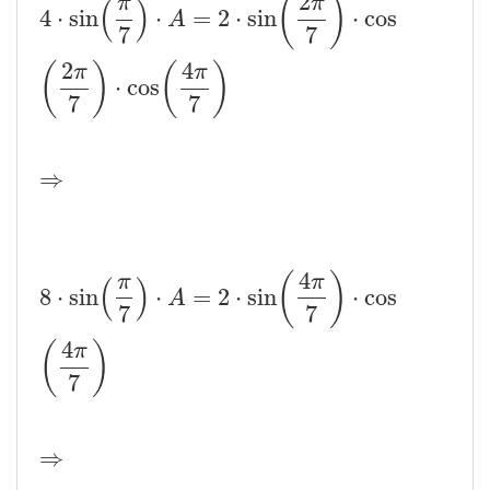
2
(
)
π
π
(
)
4
⋅
sin
⋅
=
2
⋅
sin
⋅
cos
4
⋅
sin
(
π
7
)
⋅
A
=
2
⋅
sin
(
2
π
7
)
⋅
cos
(
2
π
7
)
⋅
cos
(
4
π
7
)
A
7
7
2
4
(
)
(
)
π
π
⋅
cos
7
7
⇒
⇒
4
(
)
π
π
(
)
8
⋅
sin
⋅
=
2
⋅
sin
⋅
cos
8
⋅
sin
(
π
7
)
⋅
A
=
2
⋅
sin
(
4
π
7
)
⋅
cos
(
4
π
7
)
A
7
7
4
(
)
π
7
⇒
⇒