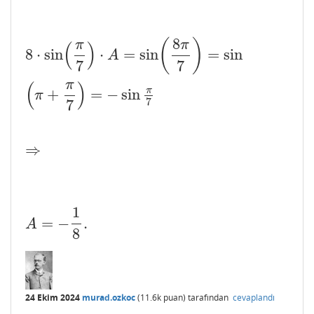
8
(
)
π
π
(
)
8
⋅
sin
⋅
=
sin
=
sin
8
⋅
sin
(
π
7
)
⋅
A
=
sin
(
8
π
7
)
=
sin
(
π
+
π
7
)
=
−
sin
π
7
A
7
7
π
(
)
+
=
−
sin
π
π
7
7
⇒
⇒
1
=
−
.
A
=
−
1
8
.
A
8
24 Ekim 2024
murad.ozkoc
(
11.6k
puan)
tarafından
cevaplandı