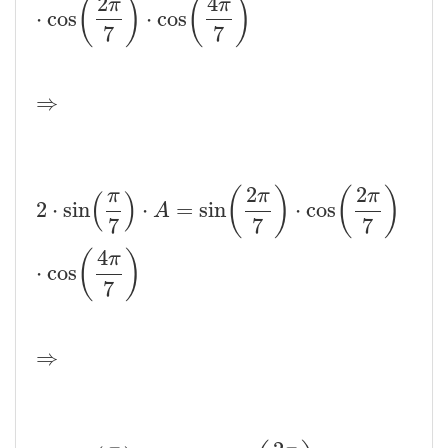
2
4
(
)
(
)
π
π
⋅
cos
⋅
cos
7
7
⇒
⇒
2
2
(
)
(
)
π
π
π
(
)
2
⋅
sin
⋅
=
sin
⋅
cos
2
⋅
sin
(
π
7
)
⋅
A
=
sin
(
2
π
7
)
⋅
cos
(
2
π
7
)
⋅
cos
(
4
π
7
)
A
7
7
7
4
(
)
π
⋅
cos
7
⇒
⇒