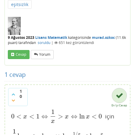
eşitsizlik
9 Ağustos 2023
Lisans Matematik
kategorisinde
murad.ozkoc
(
11.6k
puan)
tarafından
soruldu
|
651
kez görüntülendi
Cevap
Yorum
1
cevap
1
0
En İyi Cevap
1
0
<
<
1
⇔
>
⇔
ln
<
0
için
0
<
x
<
1
⇔
1
x
>
x
⇔
ln
x
<
0
x
x
x
x
1
1
x
ln
x
<
x
ln
x
⇔
ln
x
1
/
x
<
ln
x
x
⇔
e
ln
x
1
/
x
<
e
ln
x
x
⇔
x
1
/
x
<
x
1
/
x
x