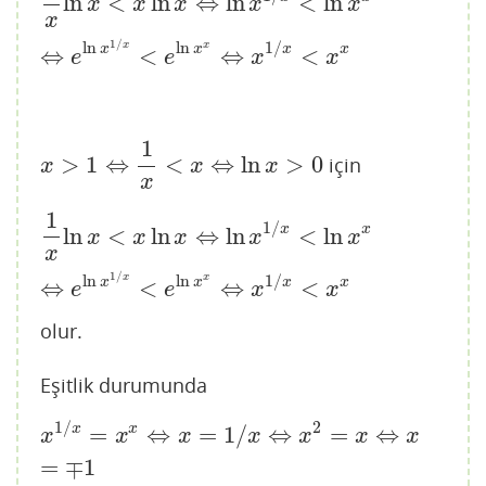
ln
<
ln
⇔
ln
<
ln
x
x
x
x
x
x
1
/
ln
ln
1
/
x
x
x
x
x
x
⇔
<
⇔
<
e
e
x
x
1
>
1
⇔
<
⇔
ln
>
0
için
x
>
1
⇔
1
x
<
x
⇔
ln
x
>
0
x
x
x
x
1
1
x
ln
x
<
x
ln
x
⇔
ln
x
1
/
x
<
ln
x
x
⇔
e
ln
x
1
/
x
<
e
ln
x
x
⇔
x
1
/
x
<
x
1
/
x
x
ln
<
ln
⇔
ln
<
ln
x
x
x
x
x
x
1
/
ln
ln
1
/
x
x
x
x
x
x
⇔
<
⇔
<
e
e
x
x
olur.
Eşitlik durumunda
1
/
2
x
1
/
x
=
x
x
⇔
x
=
1
/
x
⇔
x
2
=
x
⇔
x
=
∓
1
x
x
=
⇔
=
1
/
⇔
=
⇔
x
x
x
x
x
x
x
=
∓
1