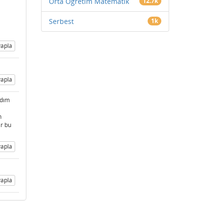
Orta Öğretim Matematik
12.7k
Serbest
1k
apla
apla
adım
n
ir bu
apla
apla