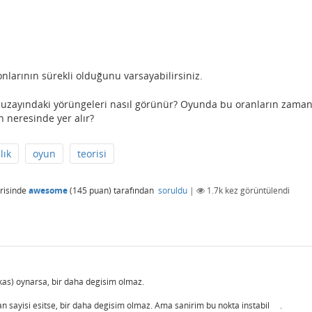
nlarının sürekli olduğunu varsayabilirsiniz.
 uzayındaki yörüngeleri nasıl görünür? Oyunda bu oranların zaman
 neresinde yer alır?
lık
oyun
teorisi
risinde
awesome
(
145
puan)
tarafından
soruldu
|
1.7k
kez görüntülendi
kas) oynarsa, bir daha degisim olmaz.
n sayisi esitse, bir daha degisim olmaz. Ama sanirim bu nokta instabil .