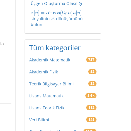
Üçgen Oluşturma Olasılığı
[
]
=
cos
(
Ω
)
[
]
n
x
[
n
]
=
α
n
cos
(
Ω
0
n
)
u
[
n
]
x
n
α
n
u
n
0
sinyalinin
dönüşümünü
Z
Z
bulun
la
Tüm kategoriler
Akademik Matematik
737
Akademik Fizik
52
Teorik Bilgisayar Bilimi
32
Lisans Matematik
5.6k
Lisans Teorik Fizik
112
Veri Bilimi
145