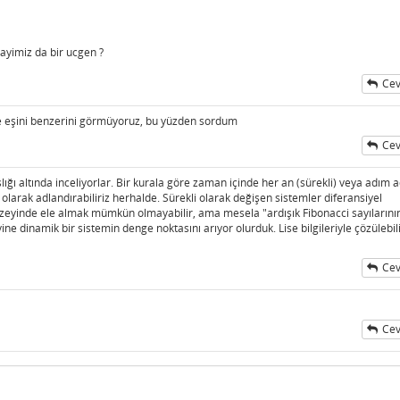
ayimiz da bir ucgen ?
Cev
e eşini benzerini görmüyoruz, bu yüzden sordum
Cev
lığı altında inceliyorlar. Bir kurala göre zaman içinde her an (sürekli) veya adım 
olarak adlandırabiliriz herhalde. Sürekli olarak değişen sistemler diferansiyel
düzeyinde ele almak mümkün olmayabilir, ama mesela "ardışık Fibonacci sayılarını
ne dinamik bir sistemin denge noktasını arıyor olurduk. Lise bilgileriyle çözülebil
Cev
Cev