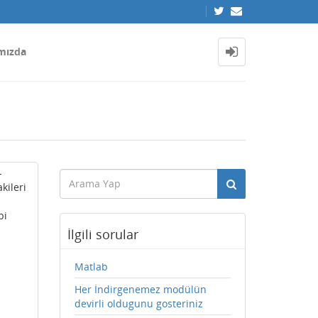
mızda
-
kileri
bi
İlgili sorular
Matlab
Her İndirgenemez modülün
devirli oldugunu gosteriniz