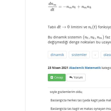
d
n
m
=
−
+
n
n
n
n
m
t
m
k
d
t
→
0
(
)
Tabii
limitini ve
fonksiyo
d
t
→
0
n
i
(
t
)
d
t
n
t
i
(
,
,
)
Bu dinamik sistemin
faz
(
n
t
,
n
k
,
n
m
)
n
n
n
t
k
m
değişmediği denge noktaları bu uzayın
dinamik
sistemler
-
olası
23 Nisan 2021
Akademik Matematik
katego
Cevap
Yorum
soyle gozlemlerim oldu;
Baslangicta herkes tas (yada kagit yada ma
Baslangicta tas kagit ve makas oynayan insa