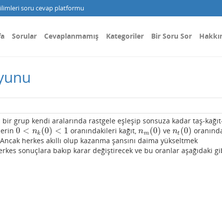
limleri soru cevap platformu
fa
Sorular
Cevaplanmamış
Kategoriler
Bir Soru Sor
Hakkı
Oyunu
 bir grup kendi aralarında rastgele eşleşip sonsuza kadar taş-kağıt
0
<
(
0
)
<
1
(
0
)
(
0
)
lerin
oranındakileri kağıt,
ve
oranında
0
<
n
k
(
0
)
<
1
n
m
(
0
)
n
t
(
0
)
n
n
n
k
m
t
 Ancak herkes akıllı olup kazanma şansını daima yükseltmek
rkes sonuçlara bakıp karar değiştirecek ve bu oranlar aşağıdaki gi
+
n
t
n
m
d
n
k
d
t
=
−
n
k
n
m
+
n
k
n
t
d
n
m
d
t
=
−
n
m
n
t
+
n
m
n
k