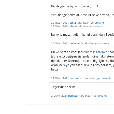
Bir de galiba
+
+
=
1
.
n
k
+
n
t
+
n
m
=
1
n
n
n
k
t
m
Yani denge noktalari koselerde ve ortada, uz
23 Nisan 2021
eloi2
tarafından
yorumlandı
23 Nisan 2021
eloi
tarafından
düzenlendi
bu konu matematiğin hangi alanından. lised
24 Nisan 2021
polestar
tarafından
yorumlandı
Bu ve benzeri konuları
dinamik sistemler
baş
(süreksiz) değişen sistemleri dinamik sistem 
denklemler üzerinden incelendiği için lise 
oranı nereye yakınsar" diye bir şey sorsam, yi
hatta.
27 Nisan 2021
awesome
tarafından
yorumlandı
Teşekkür ederim...
2 Mayıs 2021
polestar
tarafından
yorumlandı