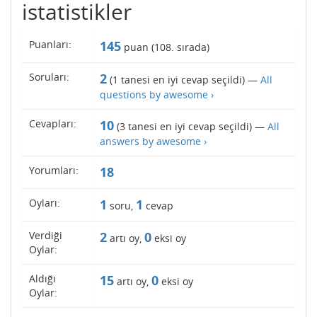
istatistikler
Puanları:
145
puan (
108
. sırada)
Soruları:
2
(
1
tanesi en iyi cevap seçildi) —
All
questions by awesome ›
Cevapları:
10
(
3
tanesi en iyi cevap seçildi) —
All
answers by awesome ›
Yorumları:
18
Oyları:
1
1
soru,
cevap
Verdiği
2
0
artı oy,
eksi oy
Oylar:
Aldığı
15
0
artı oy,
eksi oy
Oylar: