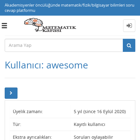
Akademisyenler öncülüğünde matematik/fizik/bilgisayar bilimleri soru
cevap platformu
Toggle
navigation
Kullanıcı: awesome
Üyelik zamanı:
5 yıl (since 16 Eylül 2020)
Tür:
Kayıtlı kullanıcı
Ekstra ayrıcalıkları:
Soruları oylayabilir