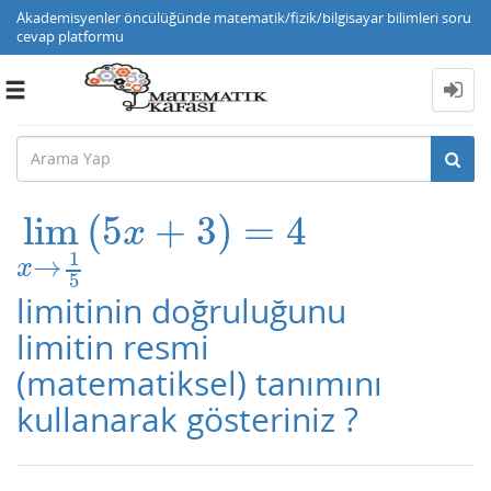
Akademisyenler öncülüğünde matematik/fizik/bilgisayar bilimleri soru
cevap platformu
Toggle
navigation
lim
(
5
+
3
)
=
4
lim
x
→
1
5
(
5
x
+
3
)
=
4
x
1
→
x
5
limitinin doğruluğunu
limitin resmi
(matematiksel) tanımını
kullanarak gösteriniz ?