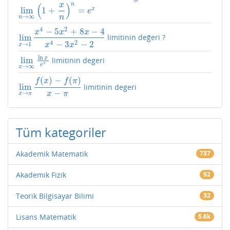
n
(
)
x
lim
1
+
=
x
lim
n
→
∞
(
1
+
x
n
)
n
=
e
x
e
→
∞
n
n
4
2
−
5
+
8
−
4
x
x
x
lim
limitinin değeri ?
lim
x
→
1
x
4
−
5
x
2
+
8
x
−
4
x
4
−
3
x
2
−
2
4
2
−
3
−
2
→
1
x
x
x
ln
x
lim
limitinin degeri
lim
x
→
∞
ln
x
e
x
x
e
→
∞
x
(
)
−
(
)
f
x
f
π
lim
limitinin degeri
lim
x
→
π
f
(
x
)
−
f
(
π
)
x
−
π
−
→
x
π
x
π
Tüm kategoriler
Akademik Matematik
737
Akademik Fizik
52
Teorik Bilgisayar Bilimi
32
Lisans Matematik
5.6k