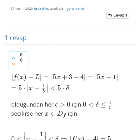
27 Kasım 2020
Arda Kılıç
tarafından
yorumlandı
Cevapla
1
cevap
0
0
|
(
)
−
|
=
|
5
+
3
−
4
|
=
|
5
−
1
|
|
f
(
x
)
−
L
|
=
|
5
x
+
3
−
4
|
=
|
5
x
−
1
|
=
5
⋅
|
x
−
1
5
|
<
5
⋅
δ
f
x
L
x
x
∣
∣
1
=
5
⋅
−
<
5
⋅
∣
∣
x
δ
5
>
0
0
<
≤
ϵ
olduğundan her
için
ϵ
>
0
0
<
δ
≤
ϵ
5
ϵ
δ
5
∈
seçilirse her
için
x
∈
D
f
x
D
f
1
∣
∣
0
<
|
x
−
1
5
|
<
δ
⇒
|
f
(
x
)
−
4
|
=
5
⋅
|
x
−
1
5
|
<
5
⋅
δ
=
5
⋅
ϵ
5
=
ϵ
0
<
−
<
⇒
|
(
)
−
4
|
=
5
∣
∣
x
δ
f
x