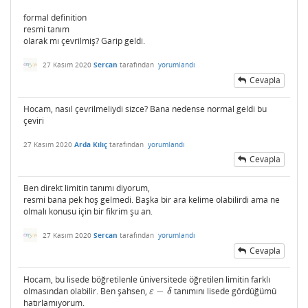
formal definition
resmi tanım
olarak mı çevrilmiş? Garip geldi.
27 Kasım 2020
Sercan
tarafından
yorumlandı
Cevapla
Hocam, nasıl çevrilmeliydi sizce? Bana nedense normal geldi bu
çeviri
27 Kasım 2020
Arda Kılıç
tarafından
yorumlandı
Cevapla
Ben direkt limitin tanımı diyorum,
resmi bana pek hoş gelmedi. Başka bir ara kelime olabilirdi ama ne
olmalı konusu için bir fikrim şu an.
27 Kasım 2020
Sercan
tarafından
yorumlandı
Cevapla
Hocam, bu lisede böğretilenle üniversitede öğretilen limitin farklı
olmasından olabilir. Ben şahsen,
−
tanımını lisede gördüğümü
ε
−
δ
ε
δ
hatırlamıyorum.