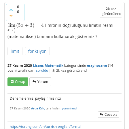
0
2k
kez
0
görüntülendi
lim
(
5
+
3
)
=
4
limitinin doğruluğunu limitin resmi
lim
x
→
1
5
(
5
x
+
3
)
=
4
x
1
→
x
5
(matematiksel) tanımını kullanarak gösteriniz ?
limit
fonksiyon
27 Kasım 2020
Lisans Matematik
kategorisinde
erayhocann
(
14
puan)
tarafından
soruldu
|
2k
kez görüntülendi
Cevap
Yorum
Denemelerinizi paylaşır mısınız?
27 Kasım 2020
Arda Kılıç
tarafından
yorumlandı
Cevapla
https://tureng.com/en/turkish-english/formal