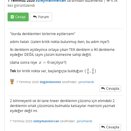
7 Temmuz 2020
süleymanmercan
tarafından
düzenlendi
|
4.3k
kez görüntülendi
Cevap
Yorum
"burda denklemleri birbirine eşitlersem"
adımı hatalı. (zaten kritik nokta bulunmuş iken, bu adım niye?)
İki denklemi eşitleyince ortaya çıkan TEK denklem o İKİ denkleme
eşdeğer DEĞİL (aynı çözüm kümesine sahip değil).
(daha sonra niye
=
0
seçiliyor?)
x
=
0
x
4
2
Tek
bir kritik nokta var, başlangıçta bulduğun:
(
,
)
(
4
9
,
2
9
)
9
9
7 Temmuz 2020
DoganDonmez
tarafından
yorumlandı
Cevapla
2 bilnmeyenli ve iki tane lineer denklemin çözümü için elimdeki 2
denklemin ortak çözümünü bulmakla katsayılar matrisini yazmak
eşdeğer değil mi.
7 Temmuz 2020
süleymanmercan
tarafından
yorumlandı
Cevapla