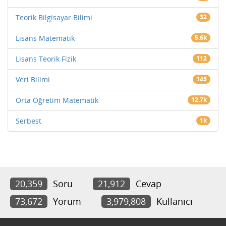
Teorik Bilgisayar Bilimi
32
Lisans Matematik
5.6k
Lisans Teorik Fizik
112
Veri Bilimi
145
Orta Öğretim Matematik
12.7k
Serbest
1k
20,359
Soru
21,912
Cevap
73,672
Yorum
3,979,808
Kullanıcı