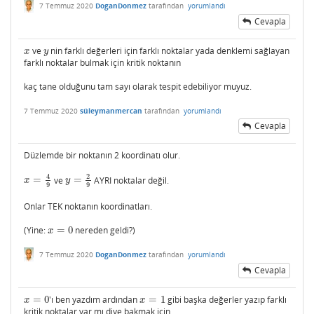
7 Temmuz 2020
DoganDonmez
tarafından
yorumlandı
Cevapla
ve
nin farklı değerleri için farklı noktalar yada denklemi sağlayan
x
y
x
y
farklı noktalar bulmak için kritik noktanın
kaç tane olduğunu tam sayı olarak tespit edebiliyor muyuz.
7 Temmuz 2020
süleymanmercan
tarafından
yorumlandı
Cevapla
Düzlemde bir noktanın 2 koordinatı olur.
4
2
=
ve
=
AYRI noktalar değil.
x
=
4
9
y
=
2
9
x
y
9
9
Onlar TEK noktanın koordinatları.
(Yine:
=
0
nereden geldi?)
x
=
0
x
7 Temmuz 2020
DoganDonmez
tarafından
yorumlandı
Cevapla
=
0
'ı ben yazdım ardından
=
1
gibi başka değerler yazıp farklı
x
=
0
x
=
1
x
x
kritik noktalar var mı diye bakmak için