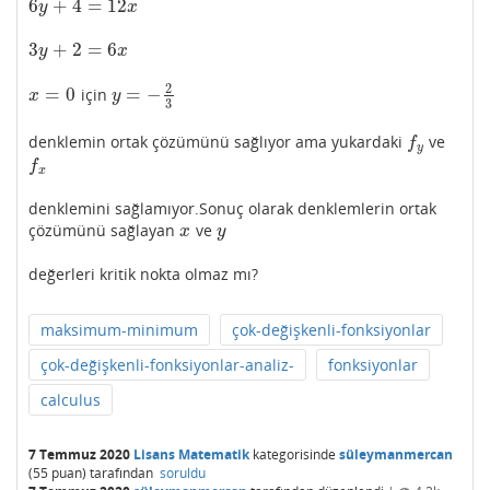
6
+
4
=
12
6
y
+
4
=
12
x
y
x
3
+
2
=
6
3
y
+
2
=
6
x
y
x
2
=
0
=
−
için
x
=
0
y
=
−
2
3
x
y
3
denklemin ortak çözümünü sağlıyor ama yukardaki
ve
f
y
f
y
f
x
f
x
denklemini sağlamıyor.Sonuç olarak denklemlerin ortak
çözümünü sağlayan
ve
x
y
x
y
değerleri kritik nokta olmaz mı?
maksimum-minimum
çok-değişkenli-fonksiyonlar
çok-değişkenli-fonksiyonlar-analiz-
fonksiyonlar
calculus
7 Temmuz 2020
Lisans Matematik
kategorisinde
süleymanmercan
(
55
puan)
tarafından
soruldu