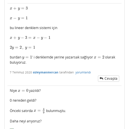
+
=
3
x
+
y
=
3
x
y
−
=
1
x
−
y
=
1
x
y
bu lineer denklem sistemi için
+
−
3
=
−
−
1
x
+
y
−
3
=
x
−
y
−
1
x
y
x
y
2
=
2
,
=
1
2
y
=
2
y
=
1
y
y
burdan
=
1
' i denklemde yerine yazarsak sağlıyor
=
2
olarak
y
=
1
x
=
2
y
x
buluyoruz.
7 Temmuz 2020
süleymanmercan
tarafından
yorumlandı
Cevapla
Niye
=
0
yazıldı?
x
=
0
x
0 nereden geldi?
4
Önceki satırda
=
bulunmuştu.
x
=
4
9
x
9
Daha neyi arıyoruz?