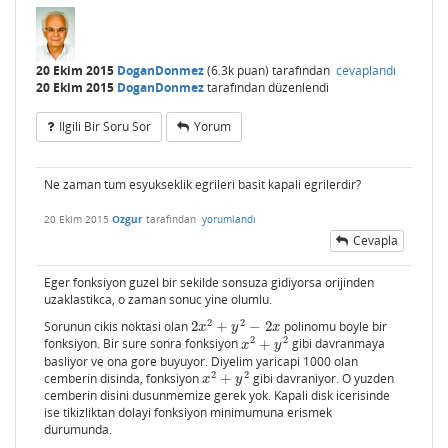
20 Ekim 2015
DoganDonmez
(
6.3k
puan)
tarafından
cevaplandı
20 Ekim 2015
DoganDonmez
tarafından
düzenlendi
Ilgili Bir Soru Sor
Yorum
Ne zaman tum esyukseklik egrileri basit kapali egrilerdir?
20 Ekim 2015
Ozgur
tarafından
yorumlandı
Cevapla
Eger fonksiyon guzel bir sekilde sonsuza gidiyorsa orijinden
uzaklastikca, o zaman sonuc yine olumlu.
2
2
Sorunun cikis noktasi olan
2
+
−
2
polinomu boyle bir
2
x
2
+
y
2
−
2
x
x
y
x
2
2
fonksiyon. Bir sure sonra fonksiyon
+
gibi davranmaya
x
2
+
y
2
x
y
basliyor ve ona gore buyuyor. Diyelim yaricapi 1000 olan
2
2
cemberin disinda, fonksiyon
+
gibi davraniyor. O yuzden
x
2
+
y
2
x
y
cemberin disini dusunmemize gerek yok. Kapali disk icerisinde
ise tikizliktan dolayi fonksiyon minimumuna erismek
durumunda.