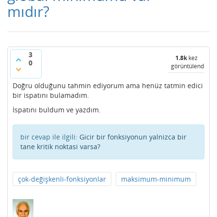
mıdır?
3
1.8k
kez
0
görüntülendi
Doğru olduğunu tahmin ediyorum ama henüz tatmin edici
bir ispatını bulamadım.
İspatını buldum ve yazdım.
bir cevap ile ilgili:
Gicir bir fonksiyonun yalnizca bir
tane kritik noktasi varsa?
çok-değişkenli-fonksiyonlar
maksimum-minimum