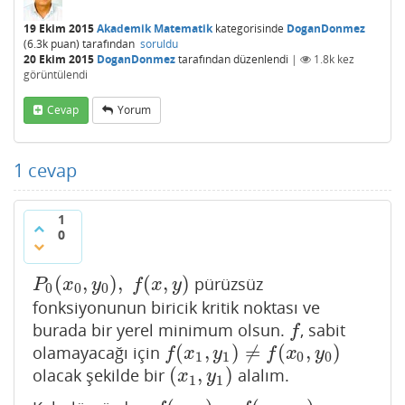
19 Ekim 2015
Akademik Matematik
kategorisinde
DoganDonmez
(
6.3k
puan)
tarafından
soruldu
20 Ekim 2015
DoganDonmez
tarafından
düzenlendi
|
1.8k
kez
görüntülendi
Cevap
Yorum
1
cevap
1
0
(
,
)
,
(
,
)
pürüzsüz
P
0
(
x
0
,
y
0
)
,
f
(
x
,
y
)
P
x
y
f
x
y
0
0
0
fonksiyonunun biricik kritik noktası ve
burada bir yerel minimum olsun.
, sabit
f
f
(
,
)
≠
(
,
)
olamayacağı için
f
(
x
1
,
y
1
)
≠
f
(
x
0
,
y
0
)
f
x
y
f
x
y
1
1
0
0
(
,
)
olacak şekilde bir
alalım.
(
x
1
,
y
1
)
x
y
1
1