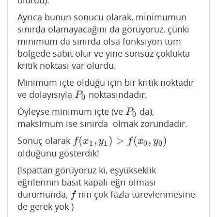
olurdu).
Ayrıca bunun sonucu olarak, minimumun
sınırda olamayacağını da görüyoruz, çünki
minimum da sınırda olsa fonksiyon tüm
bölgede sabit olur ve yine sonsuz çoklukta
kritik noktası var olurdu.
Minimum içte olduğu için bir kritik noktadır
ve dolayısıyla
noktasındadır.
P
0
P
0
Öyleyse minimum içte (ve
da),
P
0
P
0
maksimum ise sınırda olmak zorundadır.
(
,
)
>
(
,
)
Sonuç olarak
f
(
x
1
,
y
1
)
>
f
(
x
0
,
y
0
)
f
x
y
f
x
y
1
1
0
0
olduğunu gösterdik!
(İspattan görüyoruz ki, eşyükseklik
eğrilerinin basit kapalı eğri olması
durumunda,
nin çok fazla türevlenmesine
f
f
de gerek yok )