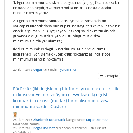
1.
Eger bu minimuma diskin ic bolgesinde
(
,
)
'dan baska bir
(
x
0
,
y
0
)
x
y
0
0
noktada erisilseydi, o zaman o nokta bir kritik nokta olacakti.
Buna izin vermiyoruz.
2.
Eger bu minimuma sinirda erisiliyorsa, o zaman diskin
yaricapini birazcik daha buyutup bu noktayi iceri cekebiliriz ve bir
onceki argumani (
1.
) uygulayabiliriz (orijinal diskimizin disinda
guvende oldugumuzdan, yeni olusturdugumuz diskte
minimum sinirda yer alamaz.)
Ilk durum mumkun degil, ikinci durum ise birinci duruma
indirgenebiliyor. Demek ki, tek kritik noktamiz aslinda global
minimumun alindigi noktaymis.
20 Ekim 2015
Ozgur
tarafından
yorumlandı
Cevapla
Pürüzsüz (iki değişkenli) bir fonksiyonun tek bir kritik
noktası var ve her izdüşüm (=eşyükseklik) eğrisi
kompakt(=tıkız) ise (mutlak) bir maksimumu veya
minimumu vardır. Gösterin.
26 Ekim 2015
Akademik Matematik
kategorisinde
DoganDonmez
tarafından
soruldu
28 Ekim 2015
DoganDonmez
tarafından
düzenlendi
|
1.8k
kez
görüntülendi