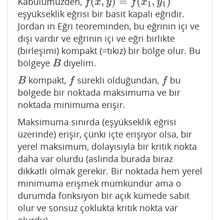
(
,
)
=
(
,
)
Kabulümüzden,
f
(
x
,
y
)
=
f
(
x
1
,
y
1
)
f
x
y
f
x
y
1
1
eşyükseklik eğrisi bir basit kapalı eğridir.
Jordan ın Eğri teoreminden, bu eğrinin içi ve
dışı vardır ve eğrinin içi ve eğri birlikte
(birleşimi) kompakt (=tıkız) bir bölge olur. Bu
bölgeye
diyelim.
B
B
kompakt,
sürekli olduğundan,
bu
B
f
f
B
f
f
bölgede bir noktada maksimuma ve bir
noktada minimuma erişir.
Maksimuma sınırda (eşyükseklik eğrisi
üzerinde) erişir, çünki içte erişiyor olsa, bir
yerel maksimum, dolayısıyla bir kritik nokta
daha var olurdu (aslında burada biraz
dikkatli olmak gerekir. Bir noktada hem yerel
minimuma erişmek mümkündür ama o
durumda fonksiyon bir açık kümede sabit
olur ve sonsuz çoklukta kritik nokta var