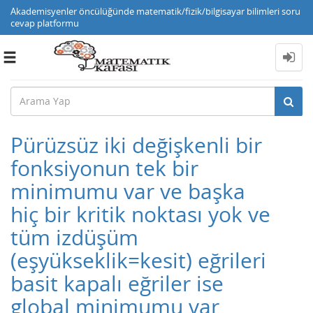
Akademisyenler öncülüğünde matematik/fizik/bilgisayar bilimleri soru
cevap platformu
Toggle
navigation
Pürüzsüz iki değişkenli bir
fonksiyonun tek bir
minimumu var ve başka
hiç bir kritik noktası yok ve
tüm izdüşüm
(eşyükseklik=kesit) eğrileri
basit kapalı eğriler ise
global minimumu var