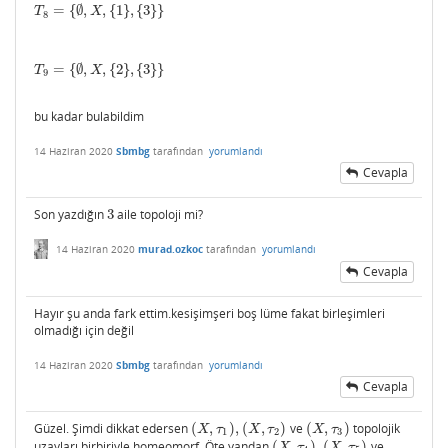
=
{
∅
,
,
{
1
}
,
{
3
}
}
T
8
=
{
∅
,
X
,
{
1
}
,
{
3
}
}
T
X
8
=
{
∅
,
,
{
2
}
,
{
3
}
}
T
9
=
{
∅
,
X
,
{
2
}
,
{
3
}
}
T
X
9
bu kadar bulabildim
14 Haziran 2020
Sbmbg
tarafından
yorumlandı
Cevapla
Son yazdığın
3
aile topoloji mi?
3
14 Haziran 2020
murad.ozkoc
tarafından
yorumlandı
Cevapla
Hayır şu anda fark ettim.kesişimşeri boş lüme fakat birleşimleri
olmadığı için değil
14 Haziran 2020
Sbmbg
tarafından
yorumlandı
Cevapla
Güzel. Şimdi dikkat edersen
(
,
)
,
(
,
)
ve
(
,
)
topolojik
(
X
,
τ
1
)
,
(
X
,
τ
2
)
(
X
,
τ
3
)
X
τ
X
τ
X
τ
1
2
3
uzayları birbiriyle homeomorf. Öte yandan
(
,
)
,
(
,
)
ve
(
X
,
τ
4
)
,
(
X
,
τ
5
)
X
τ
X
τ