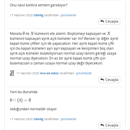
Onu nasıl kontrol etmem gerekiyor?
17 Haziran 2020
Sbmbg
tarafından
yorumlandı
Cevapla
Mesela
∅
ile
kümesini ele alalım. Boşkümeyi kapsayan ve
∅
X
X
X
X
kümesini kapsayan ayrık açık kümeler var mı? Benzer işi diğer ayrık
kapalı küme çiftleri için de yapacaksın. Her ayrık kapalı küme çifti
için bu kapalı kümeleri ayrı ayrı kapsayan ve kesişimleri boş olan
ayrık açık kümeler bulabiliyorsan normal uzay tanımı gereği uzaya
normal uzay diyeceksin. En az bir ayrık kapalı küme çifti için
bulamazsan o zaman uzaya normal uzay değil diyeceksin.
17 Haziran 2020
murad.ozkoc
tarafından
yorumlandı
Cevapla
Yani bu durumda
∅
∩
{
3
}
=
∅
∅
∩
{
3
}
=
∅
olduğundan normaldir oluyor.
17 Haziran 2020
Sbmbg
tarafından
yorumlandı
Cevapla