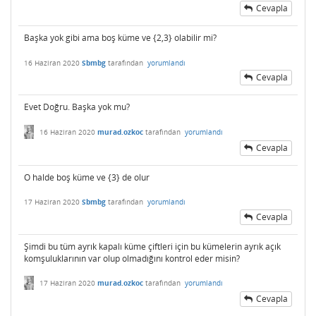
Cevapla
Başka yok gibi ama boş küme ve {2,3} olabilir mi?
16 Haziran 2020
Sbmbg
tarafından
yorumlandı
Cevapla
Evet Doğru. Başka yok mu?
16 Haziran 2020
murad.ozkoc
tarafından
yorumlandı
Cevapla
O halde boş küme ve {3} de olur
17 Haziran 2020
Sbmbg
tarafından
yorumlandı
Cevapla
Şimdi bu tüm ayrık kapalı küme çiftleri için bu kümelerin ayrık açık
komşuluklarının var olup olmadığını kontrol eder misin?
17 Haziran 2020
murad.ozkoc
tarafından
yorumlandı
Cevapla