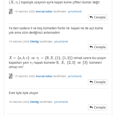
(
,
)
topolojik uzayının ayrık kapalı küme çiftleri bunlar değil.
(
X
,
τ
1
)
X
τ
1
15 Haziran 2020
murad.ozkoc
tarafından
yorumlandı
Cevapla
Ya ben sadece X ve boş kümeden Farklı ne kapalı ne de açıl küme
yok ama sizin dediğinizi anlamadım
15 Haziran 2020
Sbmbg
tarafından
yorumlandı
Cevapla
=
{
,
,
}
ve
=
{
∅
,
,
{
1
}
,
{
1
,
2
}
}
olmak üzere bu uzayın
X
=
{
a
,
b
,
c
}
τ
1
=
{
∅
,
X
,
{
1
}
,
{
1
,
2
}
}
X
a
b
c
τ
X
1
kapalıları yani
-
kapalı kümeler
∅
,
,
{
2
,
3
}
ve
{
3
}
kümeleri
τ
1
-
∅
,
X
,
{
2
,
3
}
{
3
}
τ
X
1
olmaz mı?
15 Haziran 2020
murad.ozkoc
tarafından
yorumlandı
Cevapla
Evet öyle öyle oluyor
16 Haziran 2020
Sbmbg
tarafından
yorumlandı
Cevapla