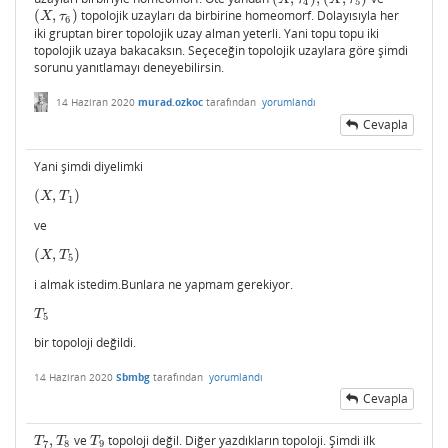
4
5
(
,
)
topolojik uzayları da birbirine homeomorf. Dolayısıyla her
(
X
,
τ
6
)
X
τ
6
iki gruptan birer topolojik uzay alman yeterli. Yani topu topu iki
topolojik uzaya bakacaksın. Seçeceğin topolojik uzaylara göre şimdi
sorunu yanıtlamayı deneyebilirsin.
14 Haziran 2020
murad.ozkoc
tarafından
yorumlandı
Cevapla
Yani şimdi diyelimki
(
,
)
(
X
,
T
1
)
X
T
1
ve
(
,
)
(
X
,
T
5
)
X
T
5
i almak istedim.Bunlara ne yapmam gerekiyor.
T
5
T
5
bir topoloji değildi.
14 Haziran 2020
Sbmbg
tarafından
yorumlandı
Cevapla
,
ve
topoloji değil. Diğer yazdıkların topoloji. Şimdi ilk
T
7
,
T
8
T
9
T
T
T
7
8
9