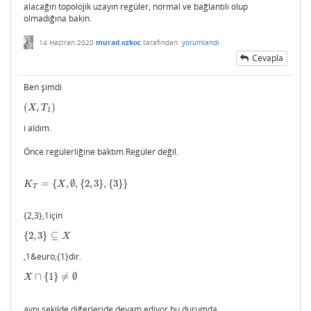
alacağın topolojik uzayın regüler, normal ve bağlantılı olup
olmadığına bakın.
14 Haziran 2020
murad.ozkoc
tarafından
yorumlandı
Cevapla
Ben şimdi
(
,
)
(
X
,
T
1
)
X
T
1
i aldım.
Önce regülerliğine baktım.Regüler değil.
=
{
,
∅
,
{
2
,
3
}
,
{
3
}
}
K
T
=
{
X
,
∅
,
{
2
,
3
}
,
{
3
}
}
K
X
T
{2,3},1için
{
2
,
3
}
⊆
{
2
,
3
}
⊆
X
X
,1&euro;{1}dir.
∩
{
1
}
≠
∅
X
∩
{
1
}
≠
∅
X
aynı şekilde diğerleride devam ediyor bu durumda