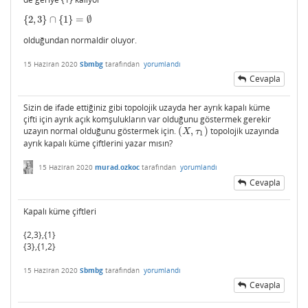
{
2
,
3
}
∩
{
1
}
=
∅
{
2
,
3
}
∩
{
1
}
=
∅
olduğundan normaldir oluyor.
15 Haziran 2020
Sbmbg
tarafından
yorumlandı
Cevapla
Sizin de ifade ettiğiniz gibi topolojik uzayda her ayrık kapalı küme
çifti için ayrık açık komşulukların var olduğunu göstermek gerekir
uzayın normal olduğunu göstermek için.
(
,
)
topolojik uzayında
(
X
,
τ
1
)
X
τ
1
ayrık kapalı küme çiftlerini yazar mısın?
15 Haziran 2020
murad.ozkoc
tarafından
yorumlandı
Cevapla
Kapalı küme çiftleri
{2,3},{1}
{3},{1,2}
15 Haziran 2020
Sbmbg
tarafından
yorumlandı
Cevapla