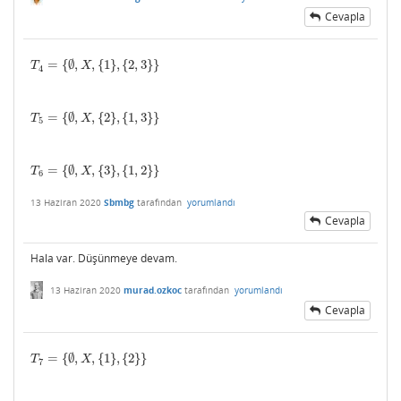
Cevapla
=
{
∅
,
,
{
1
}
,
{
2
,
3
}
}
T
4
=
{
∅
,
X
,
{
1
}
,
{
2
,
3
}
}
T
X
4
=
{
∅
,
,
{
2
}
,
{
1
,
3
}
}
T
5
=
{
∅
,
X
,
{
2
}
,
{
1
,
3
}
}
T
X
5
=
{
∅
,
,
{
3
}
,
{
1
,
2
}
}
T
6
=
{
∅
,
X
,
{
3
}
,
{
1
,
2
}
}
T
X
6
13 Haziran 2020
Sbmbg
tarafından
yorumlandı
Cevapla
Hala var. Düşünmeye devam.
13 Haziran 2020
murad.ozkoc
tarafından
yorumlandı
Cevapla
=
{
∅
,
,
{
1
}
,
{
2
}
}
T
7
=
{
∅
,
X
,
{
1
}
,
{
2
}
}
T
X
7