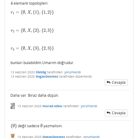
4
elemanlı topolojileri:
4
=
{
∅
,
,
{
1
}
,
{
1
,
2
}
}
τ
1
=
{
∅
,
X
,
{
1
}
,
{
1
,
2
}
}
τ
X
1
=
{
∅
,
,
{
2
}
,
{
2
,
3
}
}
τ
2
=
{
∅
,
X
,
{
2
}
,
{
2
,
3
}
}
τ
X
2
=
{
∅
,
,
{
3
}
,
{
2
,
3
}
}
τ
3
=
{
∅
,
X
,
{
3
}
,
{
2
,
3
}
}
τ
X
3
bunları bulabildim.Umarım doğrudur.
13 Haziran 2020
Sbmbg
tarafından
yorumlandı
13 Haziran 2020
DoganDonmez
tarafından
düzenlendi
Cevapla
Daha var. Biraz daha düşün.
13 Haziran 2020
murad.ozkoc
tarafından
yorumlandı
Cevapla
{
∅
}
değil sadece
∅
yazmalısın.
{
∅
}
∅
13 Haziran 2020
DoganDonmez
tarafından
yorumlandı