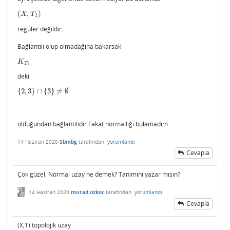
(
,
)
(
X
,
T
1
)
X
T
1
regüler değildir.
Bağlantılı olup olmadağına bakarsak
K
T
1
K
T
1
deki
{
2
,
3
}
∩
{
3
}
≠
∅
{
2
,
3
}
∩
{
3
}
≠
∅
olduğundan bağlantılıdır.Fakat normalliği bulamadım
14 Haziran 2020
Sbmbg
tarafından
yorumlandı
Cevapla
Çok güzel. Normal uzay ne demek? Tanımını yazar mısın?
14 Haziran 2020
murad.ozkoc
tarafından
yorumlandı
Cevapla
(X,T) topolojik uzay