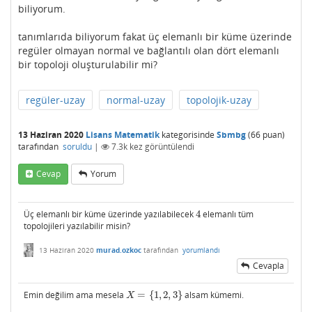
biliyorum.
tanımlarıda biliyorum fakat üç elemanlı bir küme üzerinde
regüler olmayan normal ve bağlantılı olan dört elemanlı
bir topoloji oluşturulabilir mi?
regüler-uzay
normal-uzay
topolojik-uzay
13 Haziran 2020
Lisans Matematik
kategorisinde
Sbmbg
(
66
puan)
tarafından
soruldu
|
7.3k
kez görüntülendi
Cevap
Yorum
Üç elemanlı bir küme üzerinde yazılabilecek
4
elemanlı tüm
4
topolojileri yazılabilir misin?
13 Haziran 2020
murad.ozkoc
tarafından
yorumlandı
Cevapla
Emin değilim ama mesela
=
{
1
,
2
,
3
}
alsam kümemi.
X
=
{
1
,
2
,
3
}
X