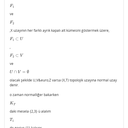
F
1
F
1
ve
F
2
F
2
,X uzayının her farklı ayrık kapalı alt kümesini göstermek üzere,
⊂
F
1
⊂
U
F
U
1
,
⊂
F
2
⊂
V
F
V
2
ve
∩
=
∅
U
∩
V
=
∅
U
V
olacak şekilde U,V&euro;Z varsa (X,T) topolojik uzayına normal uzay
denir.
o zaman normalliğer bakarken
K
T
K
T
daki mesela {2,3} ü alalım
T
1
T
1
de geriye {1} kalıyor