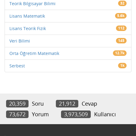
Teorik Bilgisayar Bilimi
32
Lisans Matematik
5.6k
Lisans Teorik Fizik
112
Veri Bilimi
145
Orta Öğretim Matematik
12.7k
Serbest
1k
20,359
Soru
21,912
Cevap
73,672
Yorum
3,973,509
Kullanıcı