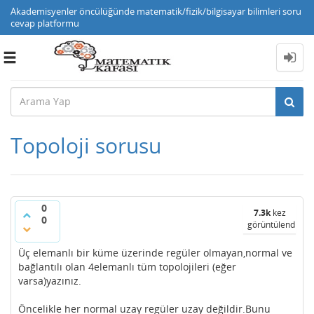
Akademisyenler öncülüğünde matematik/fizik/bilgisayar bilimleri soru
cevap platformu
Toggle
navigation
Topoloji sorusu
0
7.3k
kez
0
görüntülendi
Üç elemanlı bir küme üzerinde regüler olmayan,normal ve
bağlantılı olan 4elemanlı tüm topolojileri (eğer
varsa)yazınız.
Öncelikle her normal uzay regüler uzay değildir.Bunu