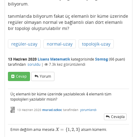
biliyorum.
tanımlarıda biliyorum fakat üç elemanlı bir küme üzerinde
regüler olmayan normal ve bağlantılı olan dört elemanlı
bir topoloji oluşturulabilir mi?
regüler-uzay
normal-uzay
topolojik-uzay
13 Haziran 2020
Lisans Matematik
kategorisinde
Sbmbg
(
66
puan)
tarafından
soruldu
|
7.3k
kez görüntülendi
Cevap
Yorum
Üç elemanlı bir küme üzerinde yazılabilecek
4
elemanlı tüm
4
topolojileri yazılabilir misin?
13 Haziran 2020
murad.ozkoc
tarafından
yorumlandı
Cevapla
Emin değilim ama mesela
=
{
1
,
2
,
3
}
alsam kümemi.
X
=
{
1
,
2
,
3
}
X