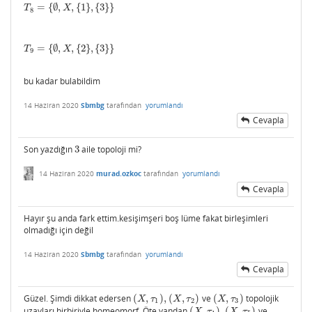
=
{
∅
,
,
{
1
}
,
{
3
}
}
T
8
=
{
∅
,
X
,
{
1
}
,
{
3
}
}
T
X
8
=
{
∅
,
,
{
2
}
,
{
3
}
}
T
9
=
{
∅
,
X
,
{
2
}
,
{
3
}
}
T
X
9
bu kadar bulabildim
14 Haziran 2020
Sbmbg
tarafından
yorumlandı
Cevapla
Son yazdığın
3
aile topoloji mi?
3
14 Haziran 2020
murad.ozkoc
tarafından
yorumlandı
Cevapla
Hayır şu anda fark ettim.kesişimşeri boş lüme fakat birleşimleri
olmadığı için değil
14 Haziran 2020
Sbmbg
tarafından
yorumlandı
Cevapla
Güzel. Şimdi dikkat edersen
(
,
)
,
(
,
)
ve
(
,
)
topolojik
(
X
,
τ
1
)
,
(
X
,
τ
2
)
(
X
,
τ
3
)
X
τ
X
τ
X
τ
1
2
3
uzayları birbiriyle homeomorf. Öte yandan
(
,
)
,
(
,
)
ve
(
X
,
τ
4
)
,
(
X
,
τ
5
)
X
τ
X
τ