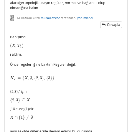
alacağın topolojik uzayın regüler, normal ve bağlantılı olup
olmadığına bakın.
14 Haziran 2020
murad.ozkoc
tarafından
yorumlandı
Cevapla
Ben şimdi
(
,
)
(
X
,
T
1
)
X
T
1
i aldım.
Önce regülerliğine baktım.Regüler değil.
=
{
,
∅
,
{
2
,
3
}
,
{
3
}
}
K
T
=
{
X
,
∅
,
{
2
,
3
}
,
{
3
}
}
K
X
T
{2,3},1için
{
2
,
3
}
⊆
{
2
,
3
}
⊆
X
X
,1&euro;{1}dir.
∩
{
1
}
≠
∅
X
∩
{
1
}
≠
∅
X
aynı şekilde diğerleride devam ediyor bu durumda