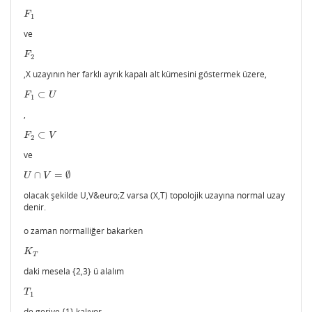
F
1
F
1
ve
F
2
F
2
,X uzayının her farklı ayrık kapalı alt kümesini göstermek üzere,
⊂
F
1
⊂
U
F
U
1
,
⊂
F
2
⊂
V
F
V
2
ve
∩
=
∅
U
∩
V
=
∅
U
V
olacak şekilde U,V&euro;Z varsa (X,T) topolojik uzayına normal uzay
denir.
o zaman normalliğer bakarken
K
T
K
T
daki mesela {2,3} ü alalım
T
1
T
1
de geriye {1} kalıyor