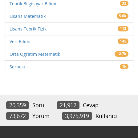
Teorik Bilgisayar Bilimi
32
Lisans Matematik
5.6k
Lisans Teorik Fizik
112
Veri Bilimi
145
Orta Öğretim Matematik
12.7k
Serbest
1k
20,359
Soru
21,912
Cevap
73,672
Yorum
3,975,919
Kullanıcı