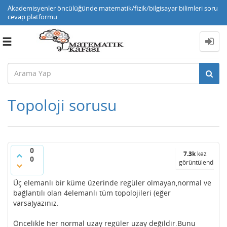
Akademisyenler öncülüğünde matematik/fizik/bilgisayar bilimleri soru
cevap platformu
Toggle
navigation
Topoloji sorusu
0
7.3k
kez
0
görüntülendi
Üç elemanlı bir küme üzerinde regüler olmayan,normal ve
bağlantılı olan 4elemanlı tüm topolojileri (eğer
varsa)yazınız.
Öncelikle her normal uzay regüler uzay değildir.Bunu