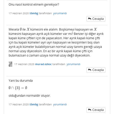
Onu nasıl kontrol etmem gerekiyor?
17 Haziran 2020
Sbmbg
tarafından
yorumlandı
Cevapla
Mesela
∅
ile
kümesini ele alalım. Boşkümeyi kapsayan ve
∅
X
X
X
X
kümesini kapsayan ayrık açık kümeler var mı? Benzer işi diğer ayrık
kapalı küme çiftleri için de yapacaksın. Her ayrık kapalı küme çifti
için bu kapalı kümeleri ayrı ayrı kapsayan ve kesişimleri boş olan
ayrık açık kümeler bulabiliyorsan normal uzay tanımı gereği uzaya
normal uzay diyeceksin. En az bir ayrık kapalı küme çifti için
bulamazsan o zaman uzaya normal uzay değil diyeceksin.
17 Haziran 2020
murad.ozkoc
tarafından
yorumlandı
Cevapla
Yani bu durumda
∅
∩
{
3
}
=
∅
∅
∩
{
3
}
=
∅
olduğundan normaldir oluyor.
17 Haziran 2020
Sbmbg
tarafından
yorumlandı
Cevapla