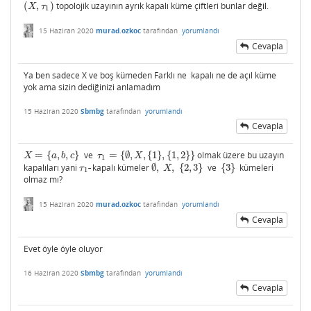
(
,
)
topolojik uzayının ayrık kapalı küme çiftleri bunlar değil.
(
X
,
τ
1
)
X
τ
1
15 Haziran 2020
murad.ozkoc
tarafından
yorumlandı
Cevapla
Ya ben sadece X ve boş kümeden Farklı ne kapalı ne de açıl küme
yok ama sizin dediğinizi anlamadım
15 Haziran 2020
Sbmbg
tarafından
yorumlandı
Cevapla
=
{
,
,
}
ve
=
{
∅
,
,
{
1
}
,
{
1
,
2
}
}
olmak üzere bu uzayın
X
=
{
a
,
b
,
c
}
τ
1
=
{
∅
,
X
,
{
1
}
,
{
1
,
2
}
}
X
a
b
c
τ
X
1
kapalıları yani
-
kapalı kümeler
∅
,
,
{
2
,
3
}
ve
{
3
}
kümeleri
τ
1
-
∅
,
X
,
{
2
,
3
}
{
3
}
τ
X
1
olmaz mı?
15 Haziran 2020
murad.ozkoc
tarafından
yorumlandı
Cevapla
Evet öyle öyle oluyor
16 Haziran 2020
Sbmbg
tarafından
yorumlandı
Cevapla