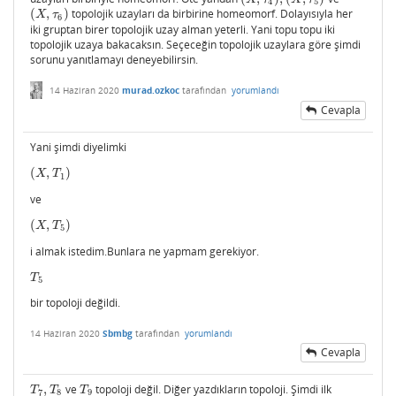
4
5
(
,
)
topolojik uzayları da birbirine homeomorf. Dolayısıyla her
(
X
,
τ
6
)
X
τ
6
iki gruptan birer topolojik uzay alman yeterli. Yani topu topu iki
topolojik uzaya bakacaksın. Seçeceğin topolojik uzaylara göre şimdi
sorunu yanıtlamayı deneyebilirsin.
14 Haziran 2020
murad.ozkoc
tarafından
yorumlandı
Cevapla
Yani şimdi diyelimki
(
,
)
(
X
,
T
1
)
X
T
1
ve
(
,
)
(
X
,
T
5
)
X
T
5
i almak istedim.Bunlara ne yapmam gerekiyor.
T
5
T
5
bir topoloji değildi.
14 Haziran 2020
Sbmbg
tarafından
yorumlandı
Cevapla
,
ve
topoloji değil. Diğer yazdıkların topoloji. Şimdi ilk
T
7
,
T
8
T
9
T
T
T
7
8
9