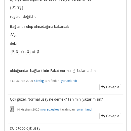
(
,
)
(
X
,
T
1
)
X
T
1
regüler değildir.
Bağlantılı olup olmadağına bakarsak
K
T
1
K
T
1
deki
{
2
,
3
}
∩
{
3
}
≠
∅
{
2
,
3
}
∩
{
3
}
≠
∅
olduğundan bağlantılıdır.Fakat normalliği bulamadım
14 Haziran 2020
Sbmbg
tarafından
yorumlandı
Cevapla
Çok güzel. Normal uzay ne demek? Tanımını yazar mısın?
14 Haziran 2020
murad.ozkoc
tarafından
yorumlandı
Cevapla
(X,T) topolojik uzay