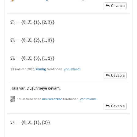
Cevapla
=
{
∅
,
,
{
1
}
,
{
2
,
3
}
}
T
4
=
{
∅
,
X
,
{
1
}
,
{
2
,
3
}
}
T
X
4
=
{
∅
,
,
{
2
}
,
{
1
,
3
}
}
T
5
=
{
∅
,
X
,
{
2
}
,
{
1
,
3
}
}
T
X
5
=
{
∅
,
,
{
3
}
,
{
1
,
2
}
}
T
6
=
{
∅
,
X
,
{
3
}
,
{
1
,
2
}
}
T
X
6
13 Haziran 2020
Sbmbg
tarafından
yorumlandı
Cevapla
Hala var. Düşünmeye devam.
13 Haziran 2020
murad.ozkoc
tarafından
yorumlandı
Cevapla
=
{
∅
,
,
{
1
}
,
{
2
}
}
T
7
=
{
∅
,
X
,
{
1
}
,
{
2
}
}
T
X
7