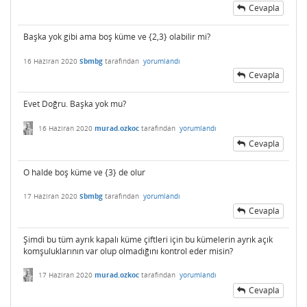
Cevapla
Başka yok gibi ama boş küme ve {2,3} olabilir mi?
16 Haziran 2020
Sbmbg
tarafından
yorumlandı
Cevapla
Evet Doğru. Başka yok mu?
16 Haziran 2020
murad.ozkoc
tarafından
yorumlandı
Cevapla
O halde boş küme ve {3} de olur
17 Haziran 2020
Sbmbg
tarafından
yorumlandı
Cevapla
Şimdi bu tüm ayrık kapalı küme çiftleri için bu kümelerin ayrık açık
komşuluklarının var olup olmadığını kontrol eder misin?
17 Haziran 2020
murad.ozkoc
tarafından
yorumlandı
Cevapla