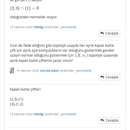
{
2
,
3
}
∩
{
1
}
=
∅
{
2
,
3
}
∩
{
1
}
=
∅
olduğundan normaldir oluyor.
15 Haziran 2020
Sbmbg
tarafından
yorumlandı
Cevapla
Sizin de ifade ettiğiniz gibi topolojik uzayda her ayrık kapalı küme
çifti için ayrık açık komşulukların var olduğunu göstermek gerekir
uzayın normal olduğunu göstermek için.
(
,
)
topolojik uzayında
(
X
,
τ
1
)
X
τ
1
ayrık kapalı küme çiftlerini yazar mısın?
15 Haziran 2020
murad.ozkoc
tarafından
yorumlandı
Cevapla
Kapalı küme çiftleri
{2,3},{1}
{3},{1,2}
15 Haziran 2020
Sbmbg
tarafından
yorumlandı
Cevapla