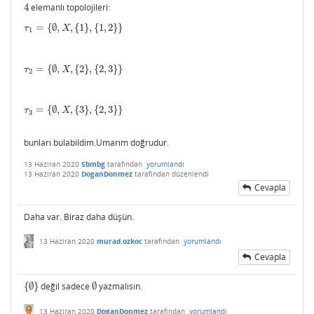
4
elemanlı topolojileri:
4
=
{
∅
,
,
{
1
}
,
{
1
,
2
}
}
τ
1
=
{
∅
,
X
,
{
1
}
,
{
1
,
2
}
}
τ
X
1
=
{
∅
,
,
{
2
}
,
{
2
,
3
}
}
τ
2
=
{
∅
,
X
,
{
2
}
,
{
2
,
3
}
}
τ
X
2
=
{
∅
,
,
{
3
}
,
{
2
,
3
}
}
τ
3
=
{
∅
,
X
,
{
3
}
,
{
2
,
3
}
}
τ
X
3
bunları bulabildim.Umarım doğrudur.
13 Haziran 2020
Sbmbg
tarafından
yorumlandı
13 Haziran 2020
DoganDonmez
tarafından
düzenlendi
Cevapla
Daha var. Biraz daha düşün.
13 Haziran 2020
murad.ozkoc
tarafından
yorumlandı
Cevapla
{
∅
}
değil sadece
∅
yazmalısın.
{
∅
}
∅
13 Haziran 2020
DoganDonmez
tarafından
yorumlandı