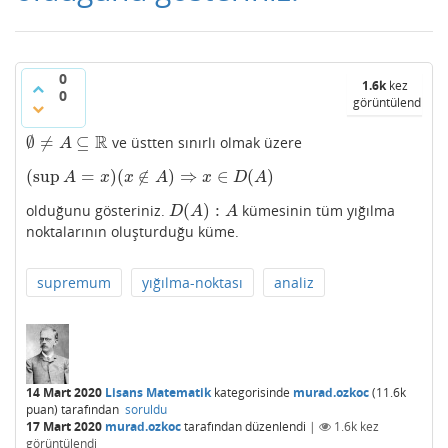
0
1.6k
kez
0
görüntülendi
R
∅
≠
⊆
ve üstten sınırlı olmak üzere
∅
≠
A
⊆
R
A
(
sup
=
)
(
∉
)
⇒
∈
(
)
(
sup
A
=
x
)
(
x
∉
A
)
⇒
x
∈
D
(
A
)
A
x
x
A
x
D
A
(
)
:
olduğunu gösteriniz.
kümesinin tüm yığılma
D
(
A
)
:
A
D
A
A
noktalarının oluşturduğu küme.
supremum
yığılma-noktası
analiz
14 Mart 2020
Lisans Matematik
kategorisinde
murad.ozkoc
(
11.6k
puan)
tarafından
soruldu
17 Mart 2020
murad.ozkoc
tarafından
düzenlendi
|
1.6k
kez
görüntülendi