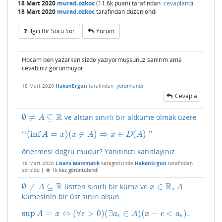
18 Mart 2020
murad.ozkoc
(
11.6k
puan)
tarafından
cevaplandı
18 Mart 2020
murad.ozkoc
tarafından
düzenlendi
Ilgili Bir Soru Sor
Yorum
Hocam ben yazarken sizde yazıyormuşsunuz sanırım ama
cevabınız görünmüyor.
18 Mart 2020
HakanErgun
tarafından
yorumlandı
Cevapla
R
∅
≠
⊆
ve alttan sınırlı bir altküme olmak üzere
∅
≠
A
⊆
R
A
‘
‘
(
inf
=
)
(
∉
)
⇒
∈
(
)
"
‘
‘
(
inf
A
=
x
)
(
x
∉
A
)
⇒
x
∈
D
(
A
)
"
A
x
x
A
x
D
A
önermesi doğru mudur? Yanıtınızı kanıtlayınız.
18 Mart 2020
Lisans Matematik
kategorisinde
HakanErgun
tarafından
soruldu
|
1k
kez görüntülendi
R
R
∅
≠
⊆
∈
,
üstten sınırlı bir küme ve
∅
≠
A
⊆
R
x
∈
R
,
A
A
x
A
kümesinin bir üst sınırı olsun.
sup
=
⇔
(
∀
>
0
)
(
∃
∈
)
(
−
<
)
.
sup
A
=
x
⇔
(
∀
ϵ
>
0
)
(
∃
a
ϵ
∈
A
)
(
x
−
ϵ
<
a
ϵ
)
.
A
x
ϵ
a
A
x
ϵ
a
ϵ
ϵ