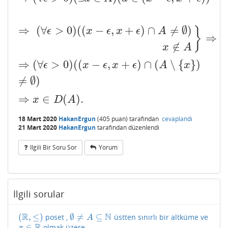
⇒
(
∀
>
0
)
(
(
−
,
+
)
∩
≠
∅
)
}
ϵ
x
ϵ
x
ϵ
A
⇒
∉
x
A
⇒
(
∀
>
0
)
(
(
−
,
+
)
∩
(
∖
{
}
)
⇒
(
∀
ϵ
>
0
)
(
(
x
−
ϵ
,
x
+
ϵ
)
∩
(
A
∖
{
x
}
)
≠
∅
)
ϵ
x
ϵ
x
ϵ
A
x
≠
∅
)
⇒
∈
(
)
.
⇒
x
∈
D
(
A
)
.
x
D
A
18 Mart 2020
HakanErgun
(
405
puan)
tarafından
cevaplandı
21 Mart 2020
HakanErgun
tarafından
düzenlendi
Ilgili Bir Soru Sor
Yorum
İlgili sorular
R
N
(
,
≤
)
∅
≠
⊆
poset ,
üstten sınırlı bir altküme ve
(
R
,
≤
)
∅
≠
A
⊆
N
A
R
∈
olmak üzere
x
∈
R
x