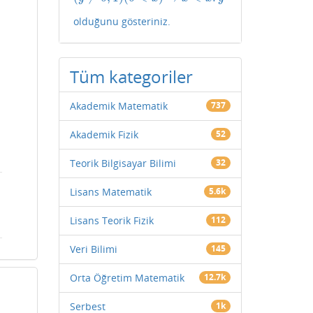
olduğunu gösteriniz.
Tüm kategoriler
Akademik Matematik
737
Akademik Fizik
52
Teorik Bilgisayar Bilimi
32
Lisans Matematik
5.6k
Lisans Teorik Fizik
112
Veri Bilimi
145
Orta Öğretim Matematik
12.7k
Serbest
1k