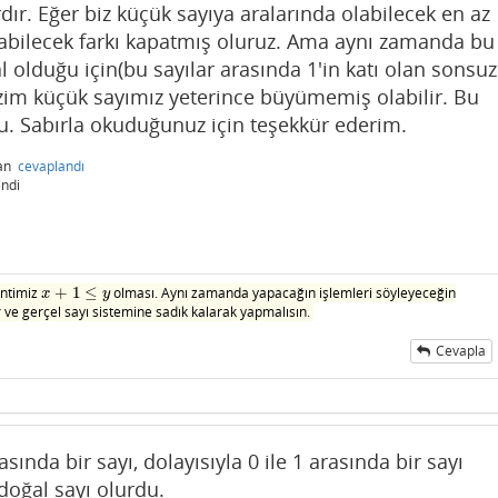
dır. Eğer biz küçük sayıya aralarında olabilecek en az
olabilecek farkı kapatmış oluruz. Ama aynı zamanda bu
l olduğu için(bu sayılar arasında 1'in katı olan sonsuz
bizim küçük sayımız yeterince büyümemiş olabilir. Bu
. Sabırla okuduğunuz için teşekkür ederim.
dan
cevaplandı
ndi
entimiz
+
1
≤
olması. Aynı zamanda yapacağın işlemleri söyleyeceğin
x
+
1
≤
y
x
y
lar ve gerçel sayı sistemine sadık kalarak yapmalısın.
Cevapla
asında bir sayı, dolayısıyla 0 ile 1 arasında bir sayı
doğal sayı olurdu.