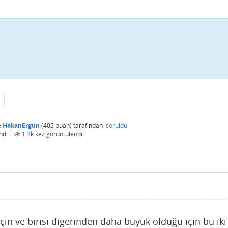
e
HakanErgun
(
405
puan)
tarafından
soruldu
ndi
|
1.3k
kez görüntülendi
için ve birisi digerinden daha büyük olduğu için bu iki