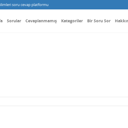
limleri soru cevap platformu
fa
Sorular
Cevaplanmamış
Kategoriler
Bir Soru Sor
Hakkı