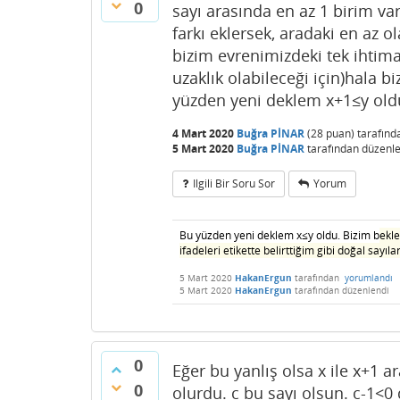
0
sayı arasında en az 1 birim var
farkı eklersek, aradaki en az 
bizim evrenimizdeki tek ihtima
uzaklık olabileceği için)hala 
yüzden yeni deklem x+1≤y oldu
4 Mart 2020
Buğra PİNAR
(
28
puan)
tarafın
5 Mart 2020
Buğra PİNAR
tarafından
düzenle
Ilgili Bir Soru Sor
Yorum
Bu yüzden yeni deklem x≤y oldu. Bizim b
ekl
ifadeleri etikette belirttiğim gibi doğal sayı
5 Mart 2020
HakanErgun
tarafından
yorumlandı
5 Mart 2020
HakanErgun
tarafından
düzenlendi
0
Eğer bu yanlış olsa x ile x+1 ar
0
olurdu. c bu sayı olsun. c-1<0 