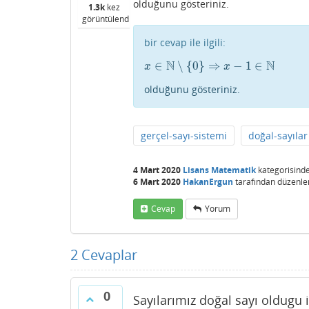
olduğunu gösteriniz.
1.3k
kez
görüntülendi
bir cevap ile ilgili:
N
N
∈
∖
{
0
}
⇒
−
1
∈
x
∈
N
∖
{
0
}
⇒
x
−
1
∈
N
x
x
olduğunu gösteriniz.
gerçel-sayı-sistemi
doğal-sayılar
4 Mart 2020
Lisans Matematik
kategorisind
6 Mart 2020
HakanErgun
tarafından
düzenle
Cevap
Yorum
2
Cevaplar
0
Sayılarımız doğal sayı oldugu 