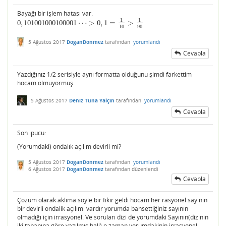
Bayağı bir işlem hatası var.
1
1
0
,
101001000100001
⋯
>
0
,
1
=
>
0
,
101001000100001
⋯
>
0
,
1
=
1
10
>
1
90
10
90
5 Ağustos 2017
DoganDonmez
tarafından
yorumlandı
Cevapla
Yazdığınız 1/2 serisiyle aynı formatta olduğunu şimdi farkettim
hocam olmuyormuş.
5 Ağustos 2017
Deniz Tuna Yalçın
tarafından
yorumlandı
Cevapla
Son ipucu:
(Yorumdaki) ondalık açılım devirli mi?
5 Ağustos 2017
DoganDonmez
tarafından
yorumlandı
6 Ağustos 2017
DoganDonmez
tarafından
düzenlendi
Cevapla
Çözüm olarak aklıma söyle bir fikir geldi hocam her rasyonel sayının
bir devirli ondalik açılımı vardır yorumda bahsettiğiniz sayının
olmadığı için irrasyonel. Ve soruları dizi de yorumdaki Sayının(dizinin
iki tabanına göre yazılmış hali) o zaman yorumdakinin irrasyonel