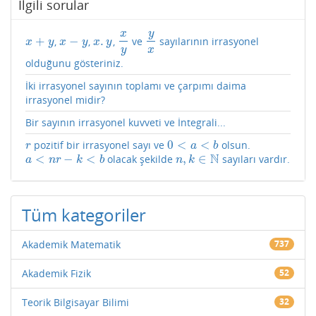
İlgili sorular
y
x
+
−
.
,
,
,
ve
sayılarının irrasyonel
x
+
y
x
−
y
x
.
y
x
y
y
x
x
y
x
y
x
y
y
x
olduğunu gösteriniz.
İki irrasyonel sayının toplamı ve çarpımı daima
irrasyonel midir?
Bir sayının irrasyonel kuvveti ve İntegrali...
0
<
<
pozitif bir irrasyonel sayı ve
olsun.
r
0
<
a
<
b
r
a
b
N
<
−
<
,
∈
olacak şekilde
sayıları vardır.
a
<
n
r
−
k
<
b
n
,
k
∈
N
a
n
r
k
b
n
k
Tüm kategoriler
Akademik Matematik
737
Akademik Fizik
52
Teorik Bilgisayar Bilimi
32