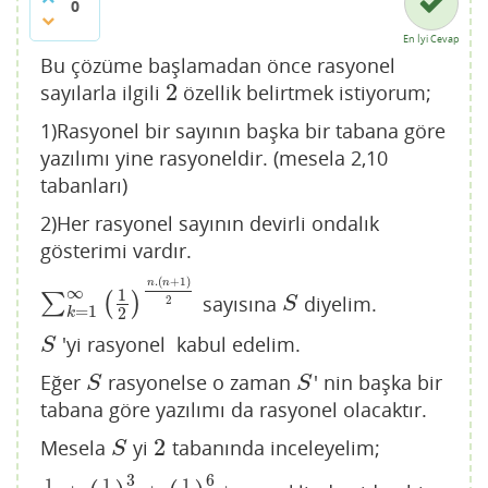
0
En İyi Cevap
Bu çözüme başlamadan önce rasyonel
2
sayılarla ilgili
özellik belirtmek istiyorum;
2
1)Rasyonel bir sayının başka bir tabana göre
yazılımı yine rasyoneldir. (mesela 2,10
tabanları)
2)Her rasyonel sayının devirli ondalık
gösterimi vardır.
.
(
+
1
)
n
n
∞
1
∑
(
)
sayısına
diyelim.
∑
k
=
1
∞
(
1
2
)
n
.
(
n
+
1
)
2
S
2
S
=
1
2
k
'yi rasyonel kabul edelim.
S
S
Eğer
rasyonelse o zaman
' nin başka bir
S
S
S
S
tabana göre yazılımı da rasyonel olacaktır.
2
Mesela
yi
tabanında inceleyelim;
S
2
S
3
6
1
1
1