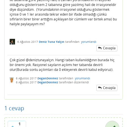
olduğunu gösterirsem 2 tabanına göre yazılmış hali de irrasyoneldir
diye düşündüm. (Yorumdakinin irrasyonel olduğunu göstermek
içinse 0 ve 1 ler arasında tekrar eden bir ifade olmadığı çünkü
sıfirlarin birer birer arttığını açıklayan bir cümlem var birtek ama) bu
haliyle paylaşayım mı?
6 Ağustos 2017
Deniz Tuna Yalçın
tarafından
yorumlandı
Cevapla
Çok güzel @deniztunayalçın. Hangi taban kullanıldığının burada hiç
bir önemi yok. Rasyonel sayıların açılımı her tabanda devirli
olur(Burada sonlu açılımları da 0 ekleyerek devirli kabul ediyoruz).
6 Ağustos 2017
DoganDonmez
tarafından
yorumlandı
6 Ağustos 2017
DoganDonmez
tarafından
düzenlendi
Cevapla
1
cevap
1