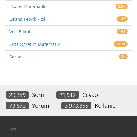
Lisans Matematik
5.6k
Lisans Teorik Fizik
112
Veri Bilimi
145
Orta Öğretim Matematik
12.7k
Serbest
1k
20,359
Soru
21,912
Cevap
73,672
Yorum
3,973,855
Kullanıcı
İletişim