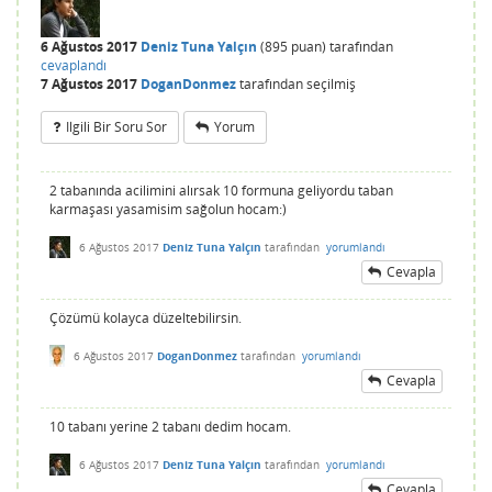
6 Ağustos 2017
Deniz Tuna Yalçın
(
895
puan)
tarafından
cevaplandı
7 Ağustos 2017
DoganDonmez
tarafından
seçilmiş
Ilgili Bir Soru Sor
Yorum
2 tabanında acilimini alırsak 10 formuna geliyordu taban
karmaşası yasamisim sağolun hocam:)
6 Ağustos 2017
Deniz Tuna Yalçın
tarafından
yorumlandı
Cevapla
Çözümü kolayca düzeltebilirsin.
6 Ağustos 2017
DoganDonmez
tarafından
yorumlandı
Cevapla
10 tabanı yerine 2 tabanı dedim hocam.
6 Ağustos 2017
Deniz Tuna Yalçın
tarafından
yorumlandı
Cevapla