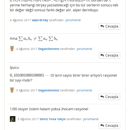
((1/c)-(1/d))+((1/d)-(1/e))+...+((1/g)-(1/sonsuz))=1/c burdan da c
yerine herhangi birşey yazılabileceği için bu tür serilerin sonucu tek
bir değer değil sonsuz farklı değer alır. alper derinkuyu
4 Ağustos 2017
alperdrnky
tarafından
yorumlandı
Cevapla
Ama
∑
≠
∑
∑
∑
a
n
b
n
≠
∑
a
n
∑
b
n
a
b
a
b
n
n
n
n
4 Ağustos 2017
DoganDonmez
tarafından
yorumlandı
Cevapla
İpucu:
0
,
101001000100001
⋯
(0 ların sayısı birer birer artıyor) rasyonel
0
,
101001000100001
⋯
bir sayı mıdır?
5 Ağustos 2017
DoganDonmez
tarafından
yorumlandı
Cevapla
1/90 oluyor (islem hatam yoksa )hocam rasyonel
5 Ağustos 2017
Deniz Tuna Yalçın
tarafından
yorumlandı
Cevapla