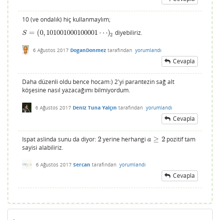
10 (ve ondalık) hiç kullanmaylım;
=
(
0
,
101001000100001
⋯
)
diyebiliriz.
S
=
(
0
,
101001000100001
⋯
)
2
S
2
6 Ağustos 2017
DoganDonmez
tarafından
yorumlandı
Cevapla
Daha düzenli oldu bence hocam:) 2'yi parantezin sağ alt
köşesine nasıl yazacağımı bilmiyordum.
6 Ağustos 2017
Deniz Tuna Yalçın
tarafından
yorumlandı
Cevapla
Ispat aslinda sunu da diyor:
2
yerine herhangi
≥
2
pozitif tam
2
a
≥
2
a
sayisi alabiliriz.
6 Ağustos 2017
Sercan
tarafından
yorumlandı
Cevapla