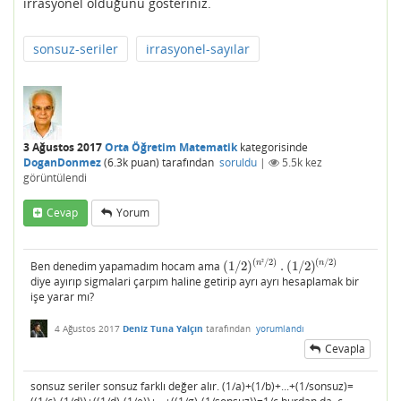
irrasyonel olduğunu gösteriniz.
sonsuz-seriler
irrasyonel-sayılar
3 Ağustos 2017
Orta Öğretim Matematik
kategorisinde
DoganDonmez
(
6.3k
puan)
tarafından
soruldu
|
5.5k
kez
görüntülendi
Cevap
Yorum
(
/
2
)
(
/
2
)
n
²
n
Ben denedim yapamadım hocam ama
(
1
/
2
)
.
(
1
/
2
)
(
1
/
2
)
(
n
²
/
2
)
.
(
1
/
2
)
(
n
/
2
)
diye ayırıp sigmalari çarpım haline getirip ayrı ayrı hesaplamak bir
işe yarar mı?
4 Ağustos 2017
Deniz Tuna Yalçın
tarafından
yorumlandı
Cevapla
sonsuz seriler sonsuz farklı değer alır. (1/a)+(1/b)+...+(1/sonsuz)=