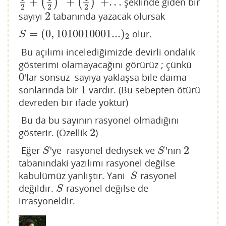
+
+
+
.
.
.
(
)
(
)
şeklinde giden bir
1
2
+
(
1
2
)
3
+
(
1
2
)
6
+
.
.
.
2
2
2
2
sayıyı
tabanında yazacak olursak
2
=
(
0
,
1010010001...
)
olur.
S
=
(
0
,
1010010001...
)
2
S
2
Bu açılımı incelediğimizde devirli ondalık
gösterimi olamayacağını görürüz ; çünkü
0
'lar sonsuz sayıya yaklaşsa bile daima
0
1
sonlarında bir
vardır. (Bu sebepten ötürü
1
devreden bir ifade yoktur)
Bu da bu sayının rasyonel olmadığını
2
gösterir. (Özellik
)
2
2
Eğer
'ye rasyonel dediysek ve
'nin
S
S
2
S
S
tabanındaki yazılımı rasyonel değilse
kabulümüz yanlıştır. Yani
rasyonel
S
S
değildir.
rasyonel değilse de
S
S
irrasyoneldir.