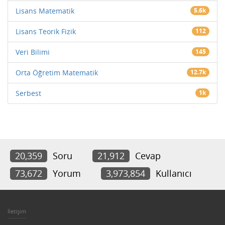
Lisans Matematik
5.6k
Lisans Teorik Fizik
112
Veri Bilimi
145
Orta Öğretim Matematik
12.7k
Serbest
1k
20,359
Soru
21,912
Cevap
73,672
Yorum
3,973,854
Kullanıcı
İletişim