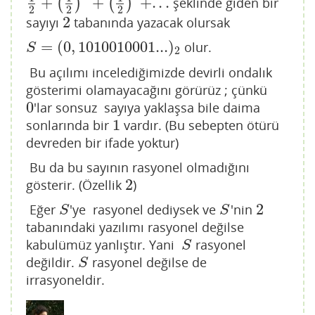
+
+
+
.
.
.
(
)
(
)
şeklinde giden bir
1
2
+
(
1
2
)
3
+
(
1
2
)
6
+
.
.
.
2
2
2
2
sayıyı
tabanında yazacak olursak
2
=
(
0
,
1010010001...
)
olur.
S
=
(
0
,
1010010001...
)
2
S
2
Bu açılımı incelediğimizde devirli ondalık
gösterimi olamayacağını görürüz ; çünkü
0
'lar sonsuz sayıya yaklaşsa bile daima
0
1
sonlarında bir
vardır. (Bu sebepten ötürü
1
devreden bir ifade yoktur)
Bu da bu sayının rasyonel olmadığını
2
gösterir. (Özellik
)
2
2
Eğer
'ye rasyonel dediysek ve
'nin
S
S
2
S
S
tabanındaki yazılımı rasyonel değilse
kabulümüz yanlıştır. Yani
rasyonel
S
S
değildir.
rasyonel değilse de
S
S
irrasyoneldir.