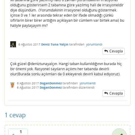
olduğunu gösterirsem 2 tabanına göre yazılmış hali de irrasyoneldir
diye düşündüm. (Yorumdakinin irrasyonel olduğunu göstermek
içinse 0 ve 1 ler arasında tekrar eden bir ifade olmadığı çünkü
sıfirlarin birer birer arttığını açıklayan bir cümlem var birtek ama) bu
haliyle paylaşayım mı?
6 Ağustos 2017
Deniz Tuna Yalçın
tarafından
yorumlandı
Cevapla
Çok güzel @deniztunayalçın. Hangi taban kullanıldığının burada hiç
bir önemi yok. Rasyonel sayıların açılımı her tabanda devirli
olur(Burada sonlu açılımları da 0 ekleyerek devirli kabul ediyoruz).
6 Ağustos 2017
DoganDonmez
tarafından
yorumlandı
6 Ağustos 2017
DoganDonmez
tarafından
düzenlendi
Cevapla
1
cevap
1