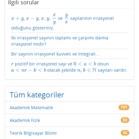
İlgili sorular
y
x
+
−
.
,
,
,
ve
sayılarının irrasyonel
x
+
y
x
−
y
x
.
y
x
y
y
x
x
y
x
y
x
y
y
x
olduğunu gösteriniz.
İki irrasyonel sayının toplamı ve çarpımı daima
irrasyonel midir?
Bir sayının irrasyonel kuvveti ve İntegrali...
0
<
<
pozitif bir irrasyonel sayı ve
olsun.
r
0
<
a
<
b
r
a
b
N
<
−
<
,
∈
olacak şekilde
sayıları vardır.
a
<
n
r
−
k
<
b
n
,
k
∈
N
a
n
r
k
b
n
k
Tüm kategoriler
Akademik Matematik
737
Akademik Fizik
52
Teorik Bilgisayar Bilimi
32