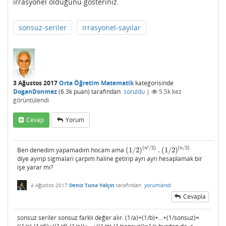
irrasyonel olduğunu gösteriniz.
sonsuz-seriler
irrasyonel-sayılar
3 Ağustos 2017
Orta Öğretim Matematik
kategorisinde
DoganDonmez
(
6.3k
puan)
tarafından
soruldu
|
5.5k
kez
görüntülendi
Cevap
Yorum
(
/
2
)
(
/
2
)
n
²
n
Ben denedim yapamadım hocam ama
(
1
/
2
)
.
(
1
/
2
)
(
1
/
2
)
(
n
²
/
2
)
.
(
1
/
2
)
(
n
/
2
)
diye ayırıp sigmalari çarpım haline getirip ayrı ayrı hesaplamak bir
işe yarar mı?
4 Ağustos 2017
Deniz Tuna Yalçın
tarafından
yorumlandı
Cevapla
sonsuz seriler sonsuz farklı değer alır. (1/a)+(1/b)+...+(1/sonsuz)=