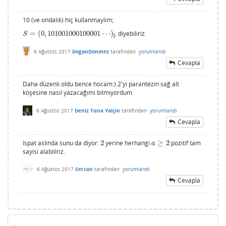
10 (ve ondalık) hiç kullanmaylım;
=
(
0
,
101001000100001
⋯
)
diyebiliriz.
S
=
(
0
,
101001000100001
⋯
)
2
S
2
6 Ağustos 2017
DoganDonmez
tarafından
yorumlandı
Cevapla
Daha düzenli oldu bence hocam:) 2'yi parantezin sağ alt
köşesine nasıl yazacağımı bilmiyordum.
6 Ağustos 2017
Deniz Tuna Yalçın
tarafından
yorumlandı
Cevapla
Ispat aslinda sunu da diyor:
2
yerine herhangi
≥
2
pozitif tam
2
a
≥
2
a
sayisi alabiliriz.
6 Ağustos 2017
Sercan
tarafından
yorumlandı
Cevapla