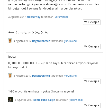
((1/c)-(1/d))+((1/d)-(1/e))+...+((1/g)-(1/sonsuz))=1/c burdan da c
yerine herhangi birşey yazılabileceği için bu tür serilerin sonucu tek
bir değer değil sonsuz farklı değer alır. alper derinkuyu
4 Ağustos 2017
alperdrnky
tarafından
yorumlandı
Cevapla
Ama
∑
≠
∑
∑
∑
a
n
b
n
≠
∑
a
n
∑
b
n
a
b
a
b
n
n
n
n
4 Ağustos 2017
DoganDonmez
tarafından
yorumlandı
Cevapla
İpucu:
0
,
101001000100001
⋯
(0 ların sayısı birer birer artıyor) rasyonel
0
,
101001000100001
⋯
bir sayı mıdır?
5 Ağustos 2017
DoganDonmez
tarafından
yorumlandı
Cevapla
1/90 oluyor (islem hatam yoksa )hocam rasyonel
5 Ağustos 2017
Deniz Tuna Yalçın
tarafından
yorumlandı
Cevapla