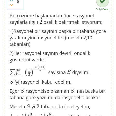
0
En İyi Cevap
Bu çözüme başlamadan önce rasyonel
2
sayılarla ilgili
özellik belirtmek istiyorum;
2
1)Rasyonel bir sayının başka bir tabana göre
yazılımı yine rasyoneldir. (mesela 2,10
tabanları)
2)Her rasyonel sayının devirli ondalık
gösterimi vardır.
.
(
+
1
)
n
n
∞
1
∑
(
)
sayısına
diyelim.
∑
k
=
1
∞
(
1
2
)
n
.
(
n
+
1
)
2
S
2
S
=
1
2
k
'yi rasyonel kabul edelim.
S
S
Eğer
rasyonelse o zaman
' nin başka bir
S
S
S
S
tabana göre yazılımı da rasyonel olacaktır.
2
Mesela
yi
tabanında inceleyelim;
S
2
S
3
6
1
1
1