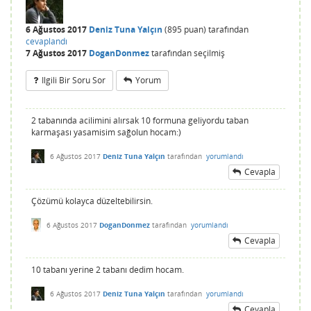
6 Ağustos 2017
Deniz Tuna Yalçın
(
895
puan)
tarafından
cevaplandı
7 Ağustos 2017
DoganDonmez
tarafından
seçilmiş
Ilgili Bir Soru Sor
Yorum
2 tabanında acilimini alırsak 10 formuna geliyordu taban
karmaşası yasamisim sağolun hocam:)
6 Ağustos 2017
Deniz Tuna Yalçın
tarafından
yorumlandı
Cevapla
Çözümü kolayca düzeltebilirsin.
6 Ağustos 2017
DoganDonmez
tarafından
yorumlandı
Cevapla
10 tabanı yerine 2 tabanı dedim hocam.
6 Ağustos 2017
Deniz Tuna Yalçın
tarafından
yorumlandı
Cevapla