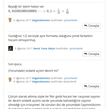
Bayağı bir işlem hatası var.
1
1
0
,
101001000100001
⋯
>
0
,
1
=
>
0
,
101001000100001
⋯
>
0
,
1
=
1
10
>
1
90
10
90
5 Ağustos 2017
DoganDonmez
tarafından
yorumlandı
Cevapla
Yazdığınız 1/2 serisiyle aynı formatta olduğunu şimdi farkettim
hocam olmuyormuş.
5 Ağustos 2017
Deniz Tuna Yalçın
tarafından
yorumlandı
Cevapla
Son ipucu:
(Yorumdaki) ondalık açılım devirli mi?
5 Ağustos 2017
DoganDonmez
tarafından
yorumlandı
6 Ağustos 2017
DoganDonmez
tarafından
düzenlendi
Cevapla
Çözüm olarak aklıma söyle bir fikir geldi hocam her rasyonel sayının
bir devirli ondalik açılımı vardır yorumda bahsettiğiniz sayının
olmadığı için irrasyonel. Ve soruları dizi de yorumdaki Sayının(dizinin
iki tabanına göre yazılmış hali) o zaman yorumdakinin irrasyonel