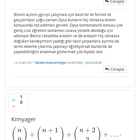
Cevapla
Binom açılımı ygs-lys çalışması için basit bir iki formül ile
geçiştiriliyor çoğu zaman.Oysa bunların hiç olmazsa binom
konusunda not edilmesi gerekli..Oysa kombinatorik konusu çok
geniş.Lise öğretimi tamamen sınava yönelik döndüğü için
atlanıyor.Bence rahatlıkla anlatılır ve de anlaşılır.Hiç olmazsa
doğukan kardeşimizin yaptığı gibi nasıl çarpanlara ayırma da
terim ekleme çıkarma yapmayı öğretiyorsak bunlarda da
yapılabilirliğini anlatmak göstermek çok faydalı olur
14 Ocak 2017
buskerhaund-Engin
tarafından
yorumlandı
Cevapla
1
0
Kimyager
+
1
+
2
(
)
(
)
(
)
n
n
n
+
+
+
…
⋅
(
n
0
)
+
(
n
+
1
1
)
+
(
n
+
2
2
)
+
…
⋅
+
(
n
+
r
r
)
=
(
n
+
r
+
1
r
)
0
1
2