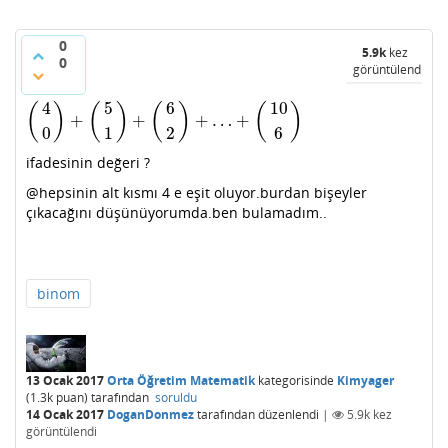
0
5.9k
kez
0
görüntülendi
4
5
6
10
(
)
(
)
(
)
(
)
+
+
+
…
+
(
4
0
)
+
(
5
1
)
+
(
6
2
)
+
…
+
(
10
6
)
0
1
2
6
ifadesinin değeri ?
@hepsinin alt kısmı 4 e eşit oluyor.burdan bişeyler
çıkacağını düşünüyorumda.ben bulamadım..
binom
13 Ocak 2017
Orta Öğretim Matematik
kategorisinde
Kimyager
(
1.3k
puan)
tarafından
soruldu
14 Ocak 2017
DoganDonmez
tarafından
düzenlendi
|
5.9k
kez
görüntülendi