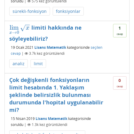
soruldu
|
575
kez görüntülendi
sürekli-fonksiyon
fonksiyonlar
−
−
lim
limiti hakkında ne
√
lim
x
→
0
x
x
1
→
0
x
cevap
söyleyebiliriz?
19 Ocak 2021
Lisans Matematik
kategorisinde
seçilen
cevap
|
3.7k
kez görüntülendi
analiz
limit
Çok değişkenli fonksiyonların
0
limit hesabında 1. Yaklaşım
cevap
şeklinde belirsizlik bulunması
durumunda l'hopital uygulanabilir
mi?
15 Nisan 2019
Lisans Matematik
kategorisinde
soruldu
|
1.3k
kez görüntülendi