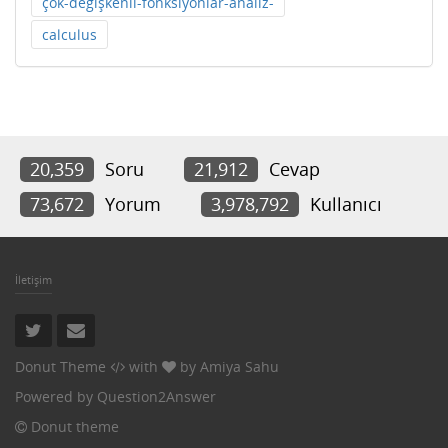
çok-değişkenli-fonksiyonlar-analiz-
calculus
20,359
Soru
21,912
Cevap
73,672
Yorum
3,978,792
Kullanıcı
İletişim
Donut Theme
with
by
Amiya Sahu
Powered by
Question2Answer
Donut theme