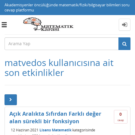
Akademisyenler öncülüğünde matematik/fizik/bilgisayar bilimleri soru
cevap platformu
Toggle
navigation
matvedos kullanıcısına ait
son etkinlikler
Açık Aralıkta Sıfırdan Farklı değer
0
alan sürekli bir fonksiyon
cevap
12 Haziran 2021
Lisans Matematik
kategorisinde