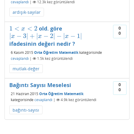
cevaplandı
|
12.3k
kez görüntülendi
ardışık-sayılar
1
<
<
2
old. göre
1
<
x
<
2
0
x
0
|
−
3
|
+
|
−
2
|
−
|
−
1
|
|
x
−
3
|
+
|
x
−
2
|
−
|
x
−
1
|
x
x
x
ifadesinin değeri nedir ?
6 Kasım 2015
Orta Öğretim Matematik
kategorisinde
cevaplandı
|
1.5k
kez görüntülendi
mutlak-değer
Bağıntı Sayısı Meselesi
0
0
21 Haziran 2015
Orta Öğretim Matematik
kategorisinde
cevaplandı
|
4.9k
kez görüntülendi
bağıntı-sayısı