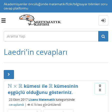
Akademisyenler öncülüğünde matematik/fizik/bilgisayar bilimleri soru
cevap platformu
Toggle
navigation
Laedri'in cevapları
N
R
R
×
kümesi ile
kümesinin
N
×
R
R
0
0
eşgüçlü olduğunu gösteriniz.
23 Ekim 2017
Lisans Matematik
kategorisinde
cevaplandı
|
4.1k
kez görüntülendi