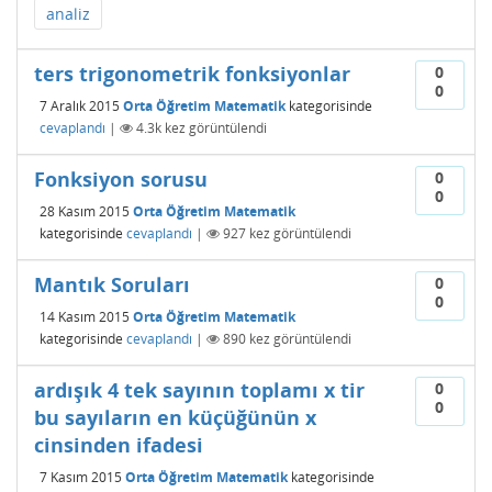
analiz
ters trigonometrik fonksiyonlar
0
0
7 Aralık 2015
Orta Öğretim Matematik
kategorisinde
cevaplandı
|
4.3k
kez görüntülendi
Fonksiyon sorusu
0
0
28 Kasım 2015
Orta Öğretim Matematik
kategorisinde
cevaplandı
|
927
kez görüntülendi
Mantık Soruları
0
0
14 Kasım 2015
Orta Öğretim Matematik
kategorisinde
cevaplandı
|
890
kez görüntülendi
ardışık 4 tek sayının toplamı x tir
0
0
bu sayıların en küçüğünün x
cinsinden ifadesi
7 Kasım 2015
Orta Öğretim Matematik
kategorisinde