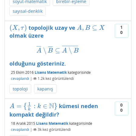
soyut-matematik
birebir-eşleme
sayısal-denklik
(
,
)
,
⊆
topolojik uzay ve
(
X
,
τ
)
A
,
B
⊆
X
1
X
τ
A
B
X
0
olmak üzere
¯
¯
¯
¯
¯
¯
¯
¯
¯
¯
¯
¯
¯
¯
¯
¯
¯
¯
¯
¯
∖
⊆
∖
A
¯
∖
B
¯
⊆
A
∖
B
¯
A
B
A
B
olduğunu gösteriniz.
25 Ekim 2016
Lisans Matematik
kategorisinde
cevaplandı
|
1.2k
kez görüntülendi
topoloji
kapanış
1
N
=
{
:
∈
}
0
kümesi neden
A
=
{
1
k
:
k
∈
N
}
A
k
k
0
kompakt değildir?
18 Aralık 2015
Lisans Matematik
kategorisinde
cevaplandı
|
3k
kez görüntülendi