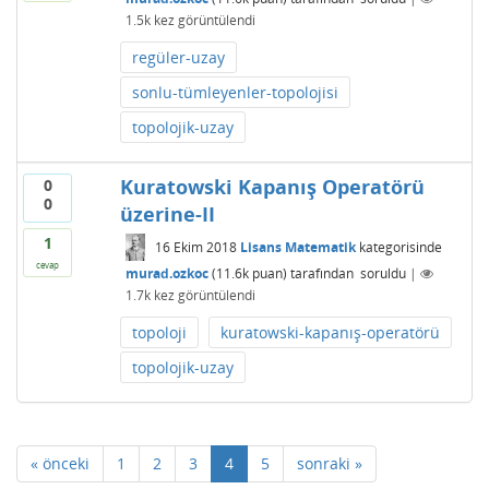
1.5k
kez görüntülendi
regüler-uzay
sonlu-tümleyenler-topolojisi
topolojik-uzay
Kuratowski Kapanış Operatörü
0
0
üzerine-II
1
16 Ekim 2018
Lisans Matematik
kategorisinde
cevap
murad.ozkoc
(
11.6k
puan)
tarafından
soruldu
|
1.7k
kez görüntülendi
topoloji
kuratowski-kapanış-operatörü
topolojik-uzay
« önceki
1
2
3
4
5
sonraki »