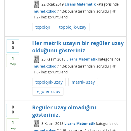
22 Ocak 2019
Lisans Matematik
kategorisinde
murad.ozkoc
(
11.6k
puan)
tarafından
soruldu
|
1.2k
kez görüntülendi
topoloji
topolojik-uzay
Her metrik uzayın bir regüler uzay
0
0
olduğunu gösteriniz.
1
25 Kasım 2018
Lisans Matematik
kategorisinde
cevap
murad.ozkoc
(
11.6k
puan)
tarafından
soruldu
|
1.8k
kez görüntülendi
topolojik-uzay
metrik-uzay
regüler-uzay
Regüler uzay olmadığını
0
0
gösteriniz.
1
3 Kasım 2018
Lisans Matematik
kategorisinde
cevap
murad.ozkoc
(
11.6k
puan)
tarafından
soruldu
|