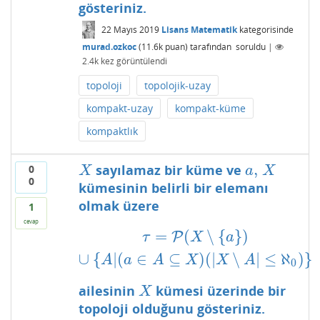
gösteriniz.
22 Mayıs 2019
Lisans Matematik
kategorisinde
murad.ozkoc
(
11.6k
puan)
tarafından
soruldu
|
2.4k
kez görüntülendi
topoloji
topolojik-uzay
kompakt-uzay
kompakt-küme
kompaktlık
,
sayılamaz bir küme ve
0
X
a
,
X
X
a
X
0
kümesinin belirli bir elemanı
olmak üzere
1
cevap
=
(
∖
{
}
)
τ
=
P
(
X
∖
{
a
}
)
∪
{
A
|
P
(
a
∈
A
⊆
X
)
(
|
X
∖
A
|
≤
ℵ
0
)
}
τ
X
a
∪
{
|
(
∈
⊆
)
(
|
∖
|
≤
ℵ
)
}
A
a
A
X
X
A
0
ailesinin
kümesi üzerinde bir
X
X
topoloji olduğunu gösteriniz.