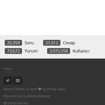
20,359
Soru
21,912
Cevap
73,672
Yorum
3,975,558
Kullanıcı
İletişim
Donut Theme
with
by
Amiya Sahu
Powered by
Question2Answer
Donut theme