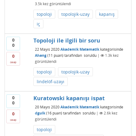
3.5k
kez görüntülendi
topoloji
topolojik-uzay
kapanış
iç
Topoloji ile ilgili bir soru
0
0
22 Mayıs 2020
Akademik Matematik
kategorisinde
Ahang
(
11
puan)
tarafından
soruldu
|
1.3k
kez
0
görüntülendi
cevap
topoloji
topolojik-uzay
lindelöf-uzayı
Kuratowski kapanışı ispat
0
0
20 Mayıs 2020
Akademik Matematik
kategorisinde
dgulk
(
16
puan)
tarafından
soruldu
|
2.6k
kez
0
görüntülendi
cevap
topoloji