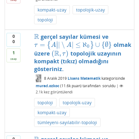
kompakt-uzay
topolojik-uzay
topoloji
R
gerçel sayılar kümesi ve
0
R
0
∣
=
|
∖
|
≤
ℵ
∪
{
∅
}
{
}
olmak
τ
=
{
A
|
|
∖
A
|
≤
ℵ
0
}
∪
{
∅
}
∣
τ
A
A
0
R
(
,
)
üzere
topolojik uzayının
1
(
R
,
τ
)
τ
cevap
kompakt (tıkız) olmadığını
gösteriniz.
8 Aralık 2019
Lisans Matematik
kategorisinde
murad.ozkoc
(
11.6k
puan)
tarafından
soruldu
|
2.1k
kez görüntülendi
topoloji
topolojik-uzay
kompakt-uzay
tümleyeni-sayılabilir-topoloji
0