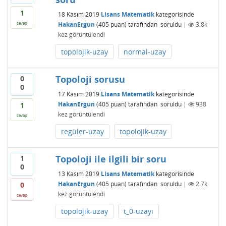
1
18 Kasım 2019
Lisans Matematik
kategorisinde
HakanErgun
(
405
puan)
tarafından
soruldu
|
3.8k
cevap
kez görüntülendi
topolojik-uzay
normal-uzay
Topoloji sorusu
0
0
17 Kasım 2019
Lisans Matematik
kategorisinde
HakanErgun
(
405
puan)
tarafından
soruldu
|
938
1
kez görüntülendi
cevap
regüler-uzay
topolojik-uzay
Topoloji ile ilgili bir soru
1
0
13 Kasım 2019
Lisans Matematik
kategorisinde
HakanErgun
(
405
puan)
tarafından
soruldu
|
2.7k
0
kez görüntülendi
cevap
topolojik-uzay
t_0-uzayı