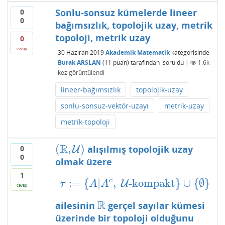
Sonlu-sonsuz kümelerde lineer
0
0
bağımsızlık, topolojik uzay, metrik
topoloji, metrik uzay
0
cevap
30 Haziran 2019
Akademik Matematik
kategorisinde
Burak ARSLAN
(
11
puan)
tarafından
soruldu
|
1.6k
kez görüntülendi
lineer-bağımsızlık
topolojik-uzay
sonlu-sonsuz-vektör-uzayı
metrik-uzay
metrik-topoloji
R
(
,
)
alışılmış topolojik uzay
0
(
R
,
U
)
U
0
olmak üzere
1
c
:
=
{
|
,
-kompakt
}
∪
{
∅
}
τ
:=
{
A
|
A
c
,
U
U
-kompakt
}
∪
{
∅
}
τ
A
A
cevap
R
ailesinin
gerçel sayılar kümesi
R
üzerinde bir topoloji olduğunu