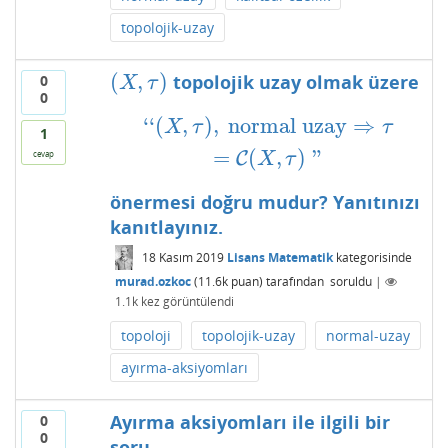
topolojik-uzay
(
,
)
topolojik uzay olmak üzere
0
(
X
,
τ
)
X
τ
0
‘
‘
(
,
)
,
normal uzay
⇒
‘
‘
(
X
,
τ
)
,
normal uzay
⇒
τ
=
C
(
X
,
τ
)
"
X
τ
τ
1
=
(
,
)
"
C
cevap
X
τ
önermesi doğru mudur? Yanıtınızı
kanıtlayınız.
18 Kasım 2019
Lisans Matematik
kategorisinde
murad.ozkoc
(
11.6k
puan)
tarafından
soruldu
|
1.1k
kez görüntülendi
topoloji
topolojik-uzay
normal-uzay
ayırma-aksiyomları
Ayırma aksiyomları ile ilgili bir
0
0
soru