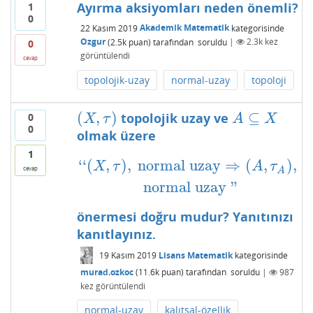
Ayırma aksiyomları neden önemli?
1
0
22 Kasım 2019
Akademik Matematik
kategorisinde
Ozgur
(
2.5k
puan)
tarafından
soruldu
|
2.3k
kez
0
görüntülendi
cevap
topolojik-uzay
normal-uzay
topoloji
(
,
)
⊆
topolojik uzay ve
0
(
X
,
τ
)
A
⊆
X
X
τ
A
X
0
olmak üzere
1
‘
‘
(
,
)
,
normal uzay
⇒
(
,
)
,
‘
‘
(
X
,
τ
)
,
normal uzay
⇒
(
A
,
τ
A
)
,
normal uzay
"
X
τ
A
τ
cevap
A
normal uzay
"
önermesi doğru mudur? Yanıtınızı
kanıtlayınız.
19 Kasım 2019
Lisans Matematik
kategorisinde
murad.ozkoc
(
11.6k
puan)
tarafından
soruldu
|
987
kez görüntülendi
normal-uzay
kalıtsal-özellik