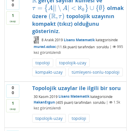
R
gerçel sayılar kümesi ve
R
0
∣
=
|
∖
|
<
ℵ
∪
{
∅
}
{
}
olmak
τ
=
{
A
|
|
∖
A
|
<
ℵ
0
}
∪
{
∅
}
∣
τ
A
A
0
R
(
,
)
üzere
topolojik uzayının
1
(
R
,
τ
)
τ
cevap
kompakt (tıkız) olduğunu
gösteriniz.
8 Aralık 2019
Lisans Matematik
kategorisinde
murad.ozkoc
(
11.6k
puan)
tarafından
soruldu
|
995
kez görüntülendi
topoloji
topolojik-uzay
kompakt-uzay
tümleyeni-sonlu-topoloji
Topolojik uzaylar ile ilgili bir soru
0
0
30 Kasım 2019
Lisans Matematik
kategorisinde
HakanErgun
(
405
puan)
tarafından
soruldu
|
1.5k
1
kez görüntülendi
cevap
topolojik-uzay
topoloji