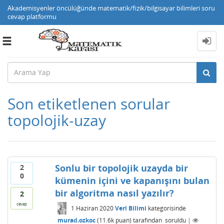
Akademisyenler öncülüğünde matematik/fizik/bilgisayar bilimleri soru
cevap platformu
Toggle
navigation
Son etiketlenen sorular
topolojik-uzay
Sonlu bir topolojik uzayda bir
2
0
kümenin içini ve kapanışını bulan
bir algoritma nasıl yazılır?
2
cevap
1 Haziran 2020
Veri Bilimi
kategorisinde
murad.ozkoc
(
11.6k
puan)
tarafından
soruldu
|