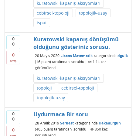
kuratowski-kapanış-aksiyomları
cebirsel-topoloji
topolojik-uzay
ispat
Kuratowski kapanış dönüşümü
0
0
olduğunu gösteriniz sorusu.
0
20 Mayıs 2020
Lisans Matematik
kategorisinde
dgulk
(
16
puan)
tarafından
soruldu
|
1.1k
kez
cevap
görüntülendi
kuratowski-kapanış-aksiyomları
topoloji
cebirsel-topoloji
topolojik-uzay
Uydurmaca Bir soru
0
0
28 Aralık 2019
Serbest
kategorisinde
HakanErgun
(
405
puan)
tarafından
soruldu
|
850
kez
0
görüntülendi
cevap