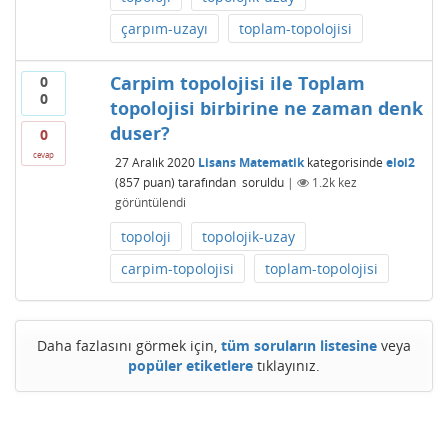
çarpım-uzayı
toplam-topolojisi
Carpim topolojisi ile Toplam
0
0
topolojisi birbirine ne zaman denk
duser?
0
cevap
27 Aralık 2020
Lisans Matematik
kategorisinde
eloi2
(
857
puan)
tarafından
soruldu
|
1.2k
kez
görüntülendi
topoloji
topolojik-uzay
carpim-topolojisi
toplam-topolojisi
Daha fazlasını görmek için,
tüm soruların listesine
veya
popüler etiketlere
tıklayınız.