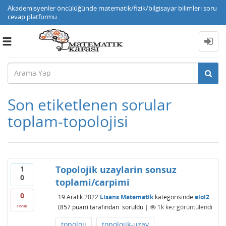
Akademisyenler öncülüğünde matematik/fizik/bilgisayar bilimleri soru
cevap platformu
Toggle
navigation
Son etiketlenen sorular
toplam-topolojisi
Topolojik uzaylarin sonsuz
1
0
toplami/carpimi
0
19 Aralık 2022
Lisans Matematik
kategorisinde
eloi2
(
857
puan)
tarafından
soruldu
|
1k
kez görüntülendi
cevap
topoloji
topolojik-uzay