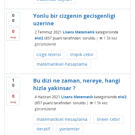
Yonlu bir cizgenin gecisgenligi
0
0
uzerine
0
2 Temmuz 2021
Lisans Matematik
kategorisinde
eloi2
(
857
puan)
tarafından
soruldu
|
1.5k
kez
cevap
görüntülendi
cizge-teorisi
tropik-cebir
matematiksel-hesaplama
Bu dizi ne zaman, nereye, hangi
1
0
hizla yakinsar ?
0
4 Haziran 2021
Lisans Matematik
kategorisinde
eloi2
(
857
puan)
tarafından
soruldu
|
1.5k
kez
cevap
görüntülendi
matematiksel-hesaplama
lineer-cebir
iteratif
yontemler