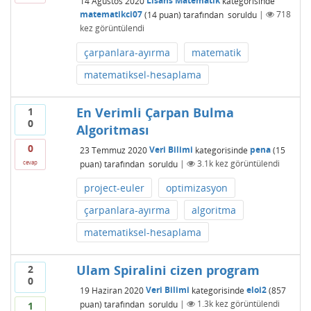
14 Ağustos 2020
Lisans Matematik
kategorisinde
matematikci07
(
14
puan)
tarafından
soruldu
|
718
kez görüntülendi
çarpanlara-ayırma
matematik
matematiksel-hesaplama
En Verimli Çarpan Bulma
1
0
Algoritması
0
23 Temmuz 2020
Veri Bilimi
kategorisinde
pena
(
15
puan)
tarafından
soruldu
|
3.1k
kez görüntülendi
cevap
project-euler
optimizasyon
çarpanlara-ayırma
algoritma
matematiksel-hesaplama
Ulam Spiralini cizen program
2
0
19 Haziran 2020
Veri Bilimi
kategorisinde
eloi2
(
857
puan)
tarafından
soruldu
|
1.3k
kez görüntülendi
1