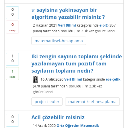
sayisina yakinsayan bir
0
π
π
0
algoritma yazabilir misiniz ?
0
2 Haziran 2021
Veri Bilimi
kategorisinde
eloi2
(
857
puan)
tarafından
soruldu
|
2.3k
kez görüntülendi
cevap
matematiksel-hesaplama
İki zengin sayının toplamı şeklinde
1
0
yazılamayan tüm pozitif tam
sayıların toplamı nedir?
1
cevap
16 Aralık 2020
Veri Bilimi
kategorisinde
ece çelik
(
470
puan)
tarafından
soruldu
|
2.3k
kez
görüntülendi
project-euler
matematiksel-hesaplama
Acil çözebilir misiniz
0
0
14 Aralık 2020
Orta Öğretim Matematik