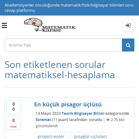
Akademisyenler öncülüğünde matematik/fizik/bilgisayar bilimleri soru
cevap platformu
Toggle
navigation
Son etiketlenen sorular
matematiksel-hesaplama
En küçük pisagor üçlüsü
0
0
13 Mayıs 2023
Teorik Bilgisayar Bilimi
kategorisinde
Esramat
(
11
puan)
tarafından
soruldu
|
2.7k
kez
0
görüntülendi
cevap
project-euler
pisagor-üçlüleri