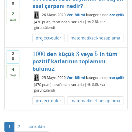
0
asal çarpanı nedir?
2
26 Mayıs 2020
Veri Bilimi
kategorisinde
ece çelik
cevap
(
470
puan)
tarafından
soruldu
|
2.8k
kez
görüntülendi
project-euler
matematiksel-hesaplama
1000
3
5
den küçük
veya
in tüm
2
1000
3
5
0
pozitif katlarının toplamını
bulunuz.
4
cevap
25 Mayıs 2020
Veri Bilimi
kategorisinde
ece çelik
(
470
puan)
tarafından
soruldu
|
3.8k
kez
görüntülendi
project-euler
matematiksel-hesaplama
1
2
sonraki »