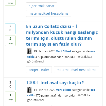
cevap
algoritmik-sanat
matematiksel-hesaplama
1
En uzun Collatz dizisi -
2
1
0
milyondan küçük hangi başlangıç
terimi için, oluşturulan dizinin
2
terim sayısı en fazla olur?
cevap
19 Haziran 2020
Veri Bilimi
kategorisinde
ece
çelik
(
470
puan)
tarafından
soruldu
|
3.3k
kez
görüntülendi
project-euler
matematiksel-hesaplama
10001
-inci asal sayı kaçtır?
3
10001
0
14 Haziran 2020
Veri Bilimi
kategorisinde
ece
1
çelik
(
470
puan)
tarafından
soruldu
|
2.4k
kez
görüntülendi
cevap