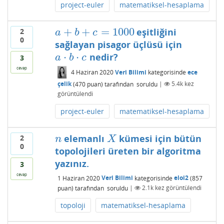
project-euler
matematiksel-hesaplama
+
+
=
1000
eşitliğini
2
a
+
b
+
c
=
1000
a
b
c
0
sağlayan pisagor üçlüsü için
⋅
⋅
nedir?
a
⋅
b
⋅
c
a
b
c
3
cevap
4 Haziran 2020
Veri Bilimi
kategorisinde
ece
çelik
(
470
puan)
tarafından
soruldu
|
5.4k
kez
görüntülendi
project-euler
matematiksel-hesaplama
elemanlı
kümesi için bütün
2
n
X
n
X
0
topolojileri üreten bir algoritma
yazınız.
3
cevap
1 Haziran 2020
Veri Bilimi
kategorisinde
eloi2
(
857
puan)
tarafından
soruldu
|
2.1k
kez görüntülendi
topoloji
matematiksel-hesaplama