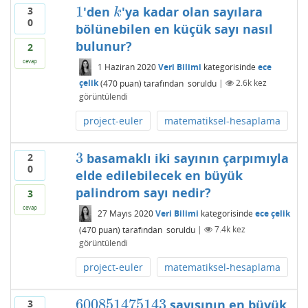
1
'den
'ya kadar olan sayılara
3
1
k
k
0
bölünebilen en küçük sayı nasıl
bulunur?
2
cevap
1 Haziran 2020
Veri Bilimi
kategorisinde
ece
çelik
(
470
puan)
tarafından
soruldu
|
2.6k
kez
görüntülendi
project-euler
matematiksel-hesaplama
3
basamaklı iki sayının çarpımıyla
2
3
0
elde edilebilecek en büyük
palindrom sayı nedir?
3
cevap
27 Mayıs 2020
Veri Bilimi
kategorisinde
ece çelik
(
470
puan)
tarafından
soruldu
|
7.4k
kez
görüntülendi
project-euler
matematiksel-hesaplama
600851475143
sayısının en büyük
3
600851475143