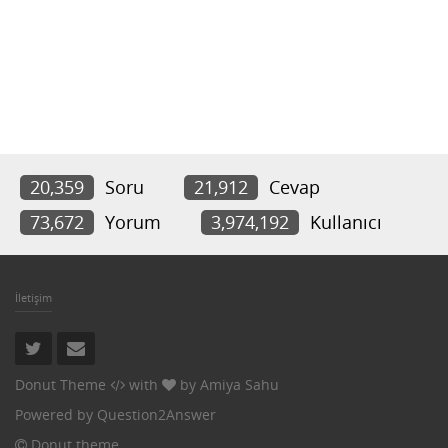
20,359
Soru
21,912
Cevap
73,672
Yorum
3,974,192
Kullanıcı
İletişim
Donut Theme
with
by
Amiya Sahu
Powered by
Question2Answer
Donut theme