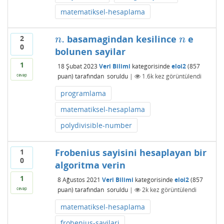
matematiksel-hesaplama
.
basamagindan kesilince
e
2
n
.
n
n
n
0
bolunen sayilar
1
18 Şubat 2023
Veri Bilimi
kategorisinde
eloi2
(
857
puan)
tarafından
soruldu
|
1.6k
kez görüntülendi
cevap
programlama
matematiksel-hesaplama
polydivisible-number
Frobenius sayisini hesaplayan bir
1
0
algoritma verin
1
8 Ağustos 2021
Veri Bilimi
kategorisinde
eloi2
(
857
puan)
tarafından
soruldu
|
2k
kez görüntülendi
cevap
matematiksel-hesaplama
frobenius-sayilari