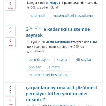
kategorisinde
Miralagu
(
11
puan)
tarafından
soruldu
|
0
608
kez görüntülendi
cevap
matematik
matematiksel-hesaplama
(
−
1
)
⋅
0
2
n
n
e kadar ikili sistemde
2
(
n
−
1
)
⋅
n
0
saymak
0
10 Eylül 2020
Lisans Matematik
kategorisinde
eloi2
cevap
(
857
puan)
tarafından
soruldu
|
795
kez
görüntülendi
permütasyon
sayma
ikili-sayilar
boolean
simetri
matematiksel-hesaplama
çarpanlara ayırma acil çözülmesi
0
0
gerekiyor lütfen yardım eder
misiniz ?
0
cevap