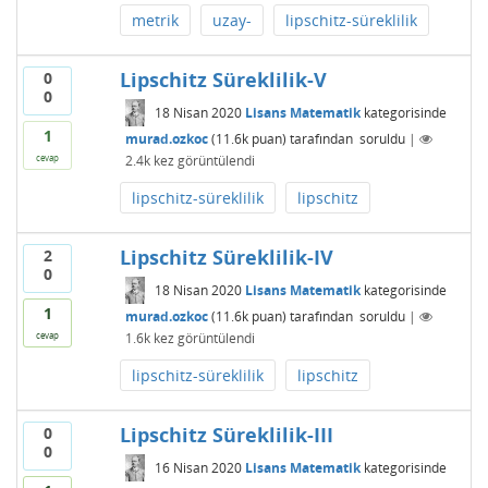
metrik
uzay-
lipschitz-süreklilik
Lipschitz Süreklilik-V
0
0
18 Nisan 2020
Lisans Matematik
kategorisinde
1
murad.ozkoc
(
11.6k
puan)
tarafından
soruldu
|
2.4k
kez görüntülendi
cevap
lipschitz-süreklilik
lipschitz
Lipschitz Süreklilik-IV
2
0
18 Nisan 2020
Lisans Matematik
kategorisinde
1
murad.ozkoc
(
11.6k
puan)
tarafından
soruldu
|
1.6k
kez görüntülendi
cevap
lipschitz-süreklilik
lipschitz
Lipschitz Süreklilik-III
0
0
16 Nisan 2020
Lisans Matematik
kategorisinde