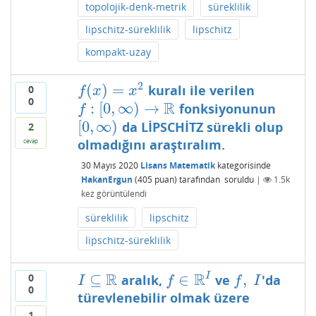
topolojik-denk-metrik
süreklilik
lipschitz-süreklilik
lipschitz
kompakt-uzay
2
(
)
=
kuralı ile verilen
0
f
(
x
)
=
x
2
f
x
x
0
R
:
[
0
,
∞
)
→
fonksiyonunun
f
:
[
0
,
∞
)
→
R
f
[
0
,
∞
)
da LİPSCHİTZ sürekli olup
[
0
,
∞
)
2
olmadığını araştıralım.
cevap
30 Mayıs 2020
Lisans Matematik
kategorisinde
HakanErgun
(
405
puan)
tarafından
soruldu
|
1.5k
kez görüntülendi
süreklilik
lipschitz
lipschitz-süreklilik
R
R
I
⊆
∈
,
0
aralık,
ve
'da
I
⊆
R
f
∈
R
I
f
,
I
I
f
f
I
0
türevlenebilir olmak üzere
1