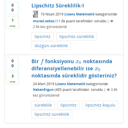
Lipschitz Süreklilik-I
0
0
10 Nisan 2019
Lisans Matematik
kategorisinde
1
murad.ozkoc
(
11.6k
puan)
tarafından
soruldu
|
2.9k
kez görüntülendi
cevap
lipschitz
lipschitz-süreklilik
düzgün-süreklilik
Bir
fonksiyonu
noktasında
0
f
x
0
f
x
0
0
diferansiyellenebilir ise
x
0
x
0
noktasında süreklidir gösteriniz?
3
cevap
24 Mart 2019
Lisans Matematik
kategorisinde
HakanErgun
(
405
puan)
tarafından
soruldu
|
3.8k
kez görüntülendi
süreklilik
lipschitz
lipschitz-koşulu
lipschitz-süreklilik