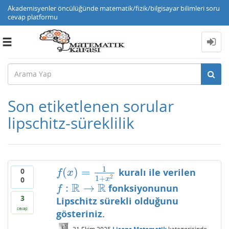
Akademisyenler öncülüğünde matematik/fizik/bilgisayar bilimleri soru
cevap platformu
Toggle
navigation
Son etiketlenen sorular
lipschitz-süreklilik
1
(
)
=
0
kuralı ile verilen
f
(
x
)
=
1
1
+
x
2
f
x
2
1
+
0
x
R
R
:
→
fonksiyonunun
f
:
R
→
R
f
3
Lipschitz sürekli olduğunu
cevap
gösteriniz.