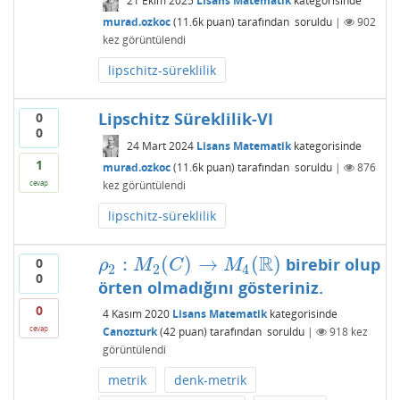
21 Ekim 2025
Lisans Matematik
kategorisinde
murad.ozkoc
(
11.6k
puan)
tarafından
soruldu
|
902
kez görüntülendi
lipschitz-süreklilik
Lipschitz Süreklilik-VI
0
0
24 Mart 2024
Lisans Matematik
kategorisinde
1
murad.ozkoc
(
11.6k
puan)
tarafından
soruldu
|
876
kez görüntülendi
cevap
lipschitz-süreklilik
R
:
(
)
→
(
)
birebir olup
0
ρ
2
:
M
2
(
C
)
→
M
4
(
R
)
ρ
M
C
M
2
2
4
0
örten olmadığını gösteriniz.
0
4 Kasım 2020
Lisans Matematik
kategorisinde
cevap
Canozturk
(
42
puan)
tarafından
soruldu
|
918
kez
görüntülendi
metrik
denk-metrik