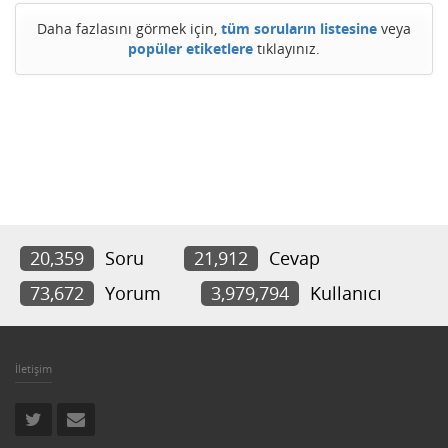
Daha fazlasını görmek için,
tüm soruların listesine
veya
popüler etiketlere
tıklayınız.
20,359
Soru
21,912
Cevap
73,672
Yorum
3,979,794
Kullanıcı
İletişim