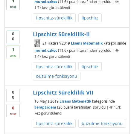
1
murad.ozkoc
(
11.6k
puan)
tarafından
soruldu
|
1.7k
kez görüntülendi
cevap
lipschitz-süreklilik
lipschitz
Lipschitz Süreklilik-II
0
0
21 Haziran 2019
Lisans Matematik
kategorisinde
1
murad.ozkoc
(
11.6k
puan)
tarafından
soruldu
|
1.4k
kez görüntülendi
cevap
lipschitz-süreklilik
lipschitz
büzülme-fonksiyonu
Lipschitz Süreklilik-VII
0
0
10 Mayıs 2019
Lisans Matematik
kategorisinde
SerapErdem
(
26
puan)
tarafından
soruldu
|
1.7k
0
kez görüntülendi
cevap
lipschitz-süreklilik
büzülme-fonksiyonu