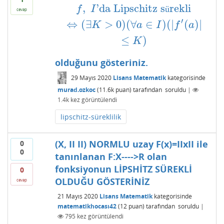
,
'da Lipschitz s
rekli
f
,
I
'da Lipschitz sürekli
⇔
(
∃
K
>
0
)
(
∀
a
∈
I
)
(
|
f
′
(
f
I
ü
cevap
′
⇔
(
∃
>
0
)
(
∀
∈
)
(
|
(
)
|
K
a
I
f
a
≤
)
K
olduğunu gösteriniz.
29 Mayıs 2020
Lisans Matematik
kategorisinde
murad.ozkoc
(
11.6k
puan)
tarafından
soruldu
|
1.4k
kez görüntülendi
lipschitz-süreklilik
(X, II II) NORMLU uzay F(x)=IIxII ile
0
0
tanınlanan F:X---->R olan
fonksiyonun LİPSHİTZ SÜREKLİ
0
OLDUĞU GÖSTERİNİZ
cevap
21 Mayıs 2020
Lisans Matematik
kategorisinde
matematikhocası42
(
12
puan)
tarafından
soruldu
|
795
kez görüntülendi