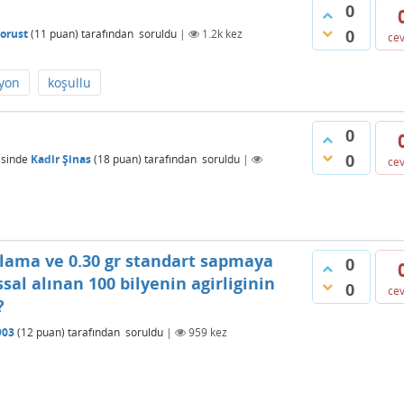
0
0
sorust
(
11
puan)
tarafından
soruldu
|
1.2k
kez
ce
yon
koşullu
0
0
isinde
Kadir Şinas
(
18
puan)
tarafından
soruldu
|
ce
talama ve 0.30 gr standart sapmaya
0
ssal alınan 100 bilyenin agirliginin
0
ce
?
903
(
12
puan)
tarafından
soruldu
|
959
kez