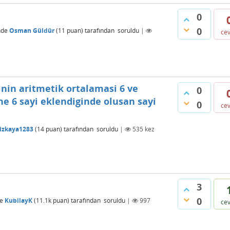
0
0
nde
Osman Güldür
(
11
puan)
tarafından
soruldu
|
ce
inin aritmetik ortalamasi 6 ve
0
ine 6 sayi eklendiginde olusan sayi
0
ce
izkaya1283
(
14
puan)
tarafından
soruldu
|
535
kez
3
0
e
KubilayK
(
11.1k
puan)
tarafından
soruldu
|
997
ce