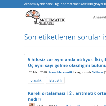
Akademisyenler öncülüğünde matematik/fizik/bilgisayar bi
Anasay
Son etiketlenen sorular is
5 hilesiz zar aynı anda atılıyor. İki ç
Üç aynı sayı gelme olasılığını bulunu
25 Mart 2020
Lisans Matematik
kategorisinde
Salihsss
(
olasılık
istatistik
12
Kareli ortalaması
, aritmetik ort
12
nedir?