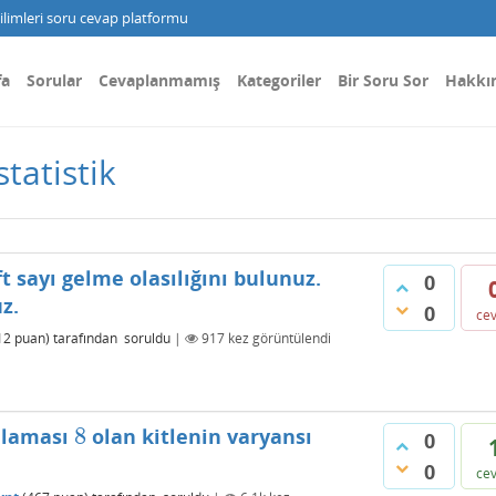
limleri soru cevap platformu
fa
Sorular
Cevaplanmamış
Kategoriler
Bir Soru Sor
Hakkı
tatistik
ift sayı gelme olasılığını bulunuz.
0
z.
0
ce
12
puan)
tarafından
soruldu
|
917
kez görüntülendi
8
alaması
olan kitlenin varyansı
8
0
0
ce