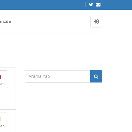
mızda
0
vap
1
vap