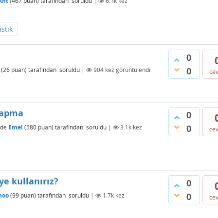
knt
(
467
puan)
tarafından
soruldu
|
6.1k
kez
istik
0
0
(
26
puan)
tarafından
soruldu
|
904
kez görüntülendi
ce
 sapma
0
0
nde
Emel
(
580
puan)
tarafından
soruldu
|
3.1k
kez
ce
ye kullanırız?
0
0
noo
(
99
puan)
tarafından
soruldu
|
1.7k
kez
ce