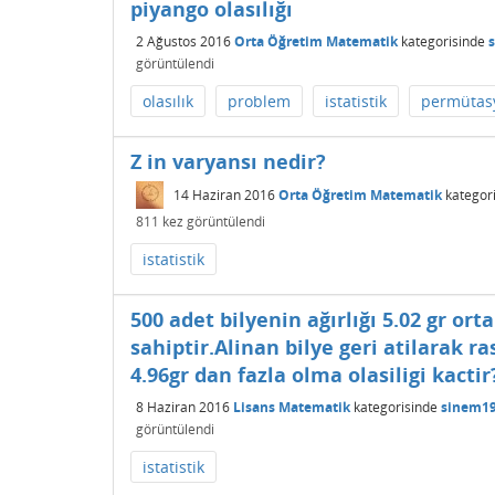
piyango olasılığı
2 Ağustos 2016
Orta Öğretim Matematik
kategorisinde
görüntülendi
olasılık
problem
istatistik
permütas
Z in varyansı nedir?
14 Haziran 2016
Orta Öğretim Matematik
kategor
811
kez görüntülendi
istatistik
500 adet bilyenin ağırlığı 5.02 gr or
sahiptir.Alinan bilye geri atilarak ra
4.96gr dan fazla olma olasiligi kactir
8 Haziran 2016
Lisans Matematik
kategorisinde
sinem1
görüntülendi
istatistik