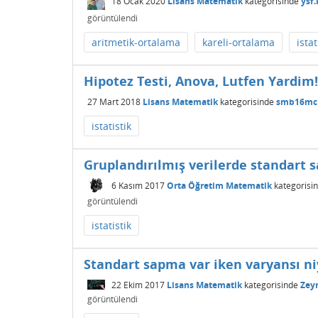
18 Ocak 2020
Lisans Matematik
kategorisinde
ysf.
görüntülendi
aritmetik-ortalama
kareli-ortalama
istat
Hipotez Testi, Anova, Lutfen Yardim!
27 Mart 2018
Lisans Matematik
kategorisinde
smb16mc
istatistik
Gruplandırılmış verilerde standart
6 Kasım 2017
Orta Öğretim Matematik
kategorisi
görüntülendi
istatistik
Standart sapma var iken varyansı ni
22 Ekim 2017
Lisans Matematik
kategorisinde
Zey
görüntülendi