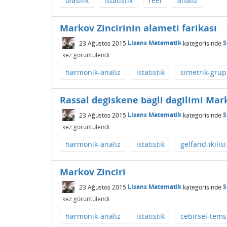
olasilik
istatistik
reel
analiz
Markov Zincirinin alameti farikası
23 Ağustos 2015
Lisans Matematik
kategorisinde
S
kez görüntülendi
harmonik-analiz
istatistik
simetrik-grup
Rassal degiskene bagli dagilimi Ma
23 Ağustos 2015
Lisans Matematik
kategorisinde
S
kez görüntülendi
harmonik-analiz
istatistik
gelfand-ikilisi
Markov Zinciri
23 Ağustos 2015
Lisans Matematik
kategorisinde
S
kez görüntülendi
harmonik-analiz
istatistik
cebirsel-tems