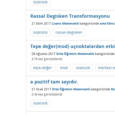
istatistik
Rassal Degisken Transformasyonu
21 Ekim 2017
Lisans Matematik
kategorisinde
smb16mc
istatistik
rassal-degisken
Tepe değer(mod) uçnoktalardan etki
28 Ağustos 2017
Orta Öğretim Matematik
kategorisinde
3.7k
kez görüntülendi
tepe-değer
mod
istatistik
merkezi-e
a pozitif tam sayıdır.
21 Ocak 2017
Orta Öğretim Matematik
kategorisinde
Mu
2.4k
kez görüntülendi
istatistik