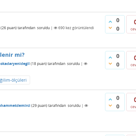
0
0
(
26
puan)
tarafından
soruldu
|
690
kez görüntülendi
ce
lenir mi?
0
0
okadaryenidegil
(
18
puan)
tarafından
soruldu
|
ce
ğilim-ölçüleri
0
0
hammetdemirci
(
29
puan)
tarafından
soruldu
|
ce