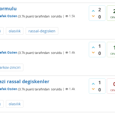
 formulu
2
0
afak Ozden
(
3.7k
puan)
tarafından
soruldu
|
1.5k
ce
i
olasılık
rassal-degisken
1
0
afak Ozden
(
3.7k
puan)
tarafından
soruldu
|
1.4k
ce
rkov-zinciri
zi rassal degiskenler
1
0
afak Ozden
(
3.7k
puan)
tarafından
soruldu
|
1.4k
ce
k
olasılık