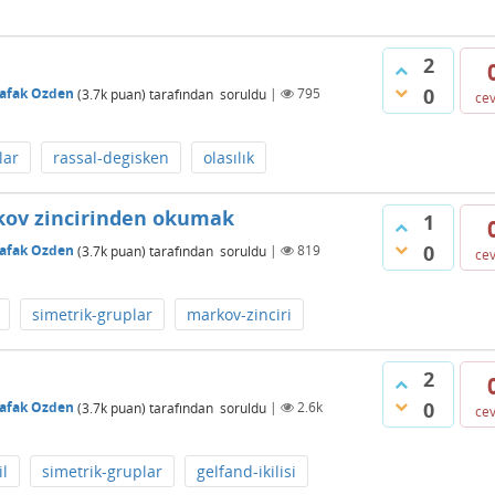
2
0
afak Ozden
(
3.7k
puan)
tarafından
soruldu
|
795
ce
lar
rassal-degisken
olasılık
rkov zincirinden okumak
1
0
afak Ozden
(
3.7k
puan)
tarafından
soruldu
|
819
ce
simetrik-gruplar
markov-zinciri
2
0
afak Ozden
(
3.7k
puan)
tarafından
soruldu
|
2.6k
ce
il
simetrik-gruplar
gelfand-ikilisi