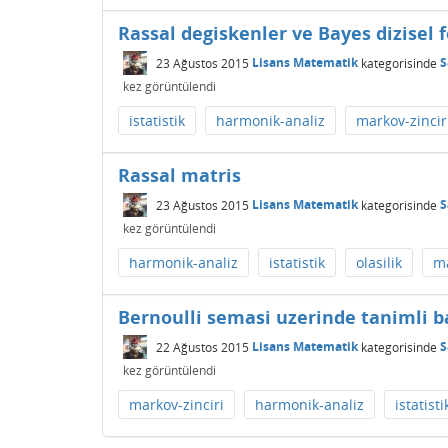
Rassal degiskenler ve Bayes dizisel
23 Ağustos 2015
Lisans Matematik
kategorisinde
S
kez görüntülendi
istatistik
harmonik-analiz
markov-zincir
Rassal matris
23 Ağustos 2015
Lisans Matematik
kategorisinde
S
kez görüntülendi
harmonik-analiz
istatistik
olasilik
ma
Bernoulli semasi uzerinde tanimli ba
22 Ağustos 2015
Lisans Matematik
kategorisinde
S
kez görüntülendi
markov-zinciri
harmonik-analiz
istatisti