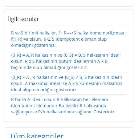
İlgili sorular
R ve S birimli halkalar. f : R--->S halka homomorfizması ,
f(1_R) =a olsun. a ∈ S idempotent eleman olup
olmadığını gösteriniz.
{0_R} ≠ A, R halkasının ve {0_S} ≠ B, S halkasının ideali
olsun. R x S halkasının bütün ideallerinin A x B
biçiminde olup olmadığını gösteriniz.
{0_R} ≠ A , R halkasının ve {0_S} ≠ B, S halkasının ideali
olsun. A maksimal ideal ise A x S kümesinin maksimal
ideal olup olmadığını gösteriniz.
R halka A ideali olsun.R halkasının her elemanı
idempotent elemandır.Bu özellik R halkasında
sağlanıyorsa R/A halkasındada sağlanır.Gösteriniz.
Tüm kategoriler