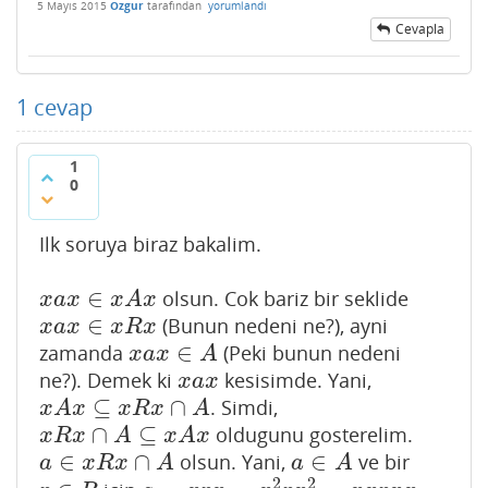
5 Mayıs 2015
Ozgur
tarafından
yorumlandı
Cevapla
1
cevap
1
0
Ilk soruya biraz bakalim.
∈
olsun. Cok bariz bir seklide
x
a
x
∈
x
A
x
x
a
x
x
A
x
∈
(Bunun nedeni ne?), ayni
x
a
x
∈
x
R
x
x
a
x
x
R
x
∈
zamanda
(Peki bunun nedeni
x
a
x
∈
A
x
a
x
A
ne?). Demek ki
kesisimde. Yani,
x
a
x
x
a
x
⊆
∩
. Simdi,
x
A
x
⊆
x
R
x
∩
A
x
A
x
x
R
x
A
∩
⊆
oldugunu gosterelim.
x
R
x
∩
A
⊆
x
A
x
x
R
x
A
x
A
x
∈
∩
∈
olsun. Yani,
ve bir
a
∈
x
R
x
∩
A
a
∈
A
a
x
R
x
A
a
A
2
2