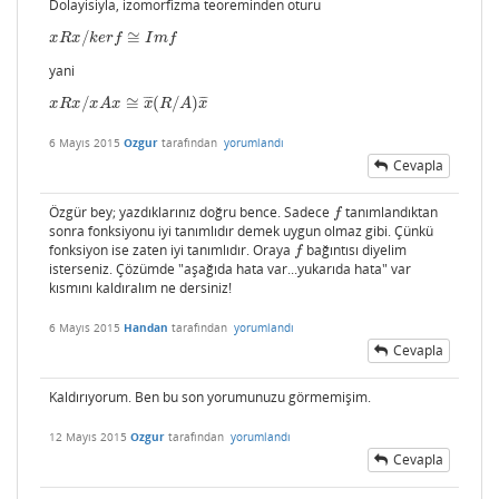
Dolayisiyla, izomorfizma teoreminden oturu
/
≅
x
R
x
/
k
e
r
f
≅
I
m
f
x
R
x
k
e
r
f
I
m
f
yani
/
≅
(
/
)
¯
¯
¯
¯
¯
¯
x
R
x
/
x
A
x
≅
x
¯
(
R
/
A
)
x
¯
x
R
x
x
A
x
x
R
A
x
6 Mayıs 2015
Ozgur
tarafından
yorumlandı
Cevapla
Özgür bey; yazdıklarınız doğru bence. Sadece
tanımlandıktan
f
f
sonra fonksiyonu iyi tanımlıdır demek uygun olmaz gibi. Çünkü
fonksiyon ise zaten iyi tanımlıdır. Oraya
bağıntısı diyelim
f
f
isterseniz. Çözümde "aşağıda hata var...yukarıda hata" var
kısmını kaldıralım ne dersiniz!
6 Mayıs 2015
Handan
tarafından
yorumlandı
Cevapla
Kaldırıyorum. Ben bu son yorumunuzu görmemişim.
12 Mayıs 2015
Ozgur
tarafından
yorumlandı
Cevapla