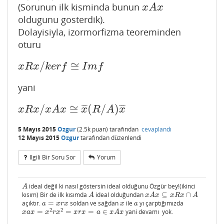
(Sorunun ilk kisminda bunun
x
A
x
x
A
x
oldugunu gosterdik).
Dolayisiyla, izormorfizma teoreminden
oturu
/
≅
x
R
x
/
k
e
r
f
≅
I
m
f
x
R
x
k
e
r
f
I
m
f
yani
/
≅
(
/
)
¯
¯
¯
¯
¯
¯
x
R
x
/
x
A
x
≅
x
¯
(
R
/
A
)
x
¯
x
R
x
x
A
x
x
R
A
x
5 Mayıs 2015
Ozgur
(
2.5k
puan)
tarafından
cevaplandı
12 Mayıs 2015
Ozgur
tarafından
düzenlendi
Ilgili Bir Soru Sor
Yorum
ideal değil ki nasıl göstersin ideal olduğunu Özgür bey!(ikinci
A
A
kısım) Bir de ilk kısımda
ideal olduğundan
⊆
∩
A
x
A
x
⊆
x
R
x
∩
A
A
x
A
x
x
R
x
A
açıktır.
=
soldan ve sağdan
ile
yı çarptığımızda
a
=
x
r
x
x
a
a
x
r
x
x
a
2
2
=
=
=
∈
yani devamı yok.
x
a
x
=
x
2
r
x
2
=
x
r
x
=
a
∈
x
A
x
x
a
x
x
r
x
x
r
x
a
x
A
x