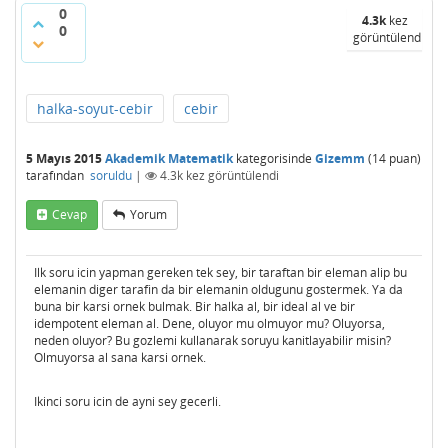
0
4.3k
kez
0
görüntülendi
halka-soyut-cebir
cebir
5 Mayıs 2015
Akademik Matematik
kategorisinde
Gizemm
(
14
puan)
tarafından
soruldu
|
4.3k
kez görüntülendi
Cevap
Yorum
Ilk soru icin yapman gereken tek sey, bir taraftan bir eleman alip bu
elemanin diger tarafin da bir elemanin oldugunu gostermek. Ya da
buna bir karsi ornek bulmak. Bir halka al, bir ideal al ve bir
idempotent eleman al. Dene, oluyor mu olmuyor mu? Oluyorsa,
neden oluyor? Bu gozlemi kullanarak soruyu kanitlayabilir misin?
Olmuyorsa al sana karsi ornek.
Ikinci soru icin de ayni sey gecerli.