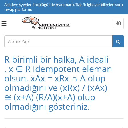
Akademisyenler öncülüğünde matematik/fizik/bilgisayar bilimleri soru
cevap platformu
Toggle
navigation
R birimli bir halka, A ideali
, x ∈ R idempotent eleman
olsun. xAx = xRx ∩ A olup
olmadığını ve (xRx) / (xAx)
≅ (x+A) (R/A)(x+A) olup
olmadığını gösteriniz.