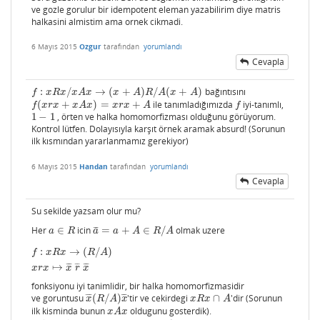
ve gozle gorulur bir idempotent eleman yazabilirim diye matris
halkasini almistim ama ornek cikmadi.
6 Mayıs 2015
Ozgur
tarafından
yorumlandı
Cevapla
:
/
→
(
+
)
/
(
+
)
bağıntısını
f
:
x
R
x
/
x
A
x
→
(
x
+
A
)
R
/
A
(
x
+
A
)
f
x
R
x
x
A
x
x
A
R
A
x
A
(
+
)
=
+
ile tanımladığımızda
iyi-tanımlı,
f
(
x
r
x
+
x
A
x
)
=
x
r
x
+
A
f
f
x
r
x
x
A
x
x
r
x
A
f
1
−
1
, örten ve halka homomorfizması olduğunu görüyorum.
1
−
1
Kontrol lütfen. Dolayısıyla karşıt örnek aramak absurd! (Sorunun
ilk kısmından yararlanmamız gerekiyor)
6 Mayıs 2015
Handan
tarafından
yorumlandı
Cevapla
Su sekilde yazsam olur mu?
Her
∈
icin
=
+
∈
/
olmak uzere
¯
¯
¯
a
∈
R
a
¯
=
a
+
A
∈
R
/
A
a
R
a
a
A
R
A
:
→
(
/
)
f
:
x
R
x
→
(
R
/
A
)
x
r
x
↦
x
¯
r
¯
x
¯
f
x
R
x
R
A
↦
¯
¯
¯
¯
¯
¯
¯
¯
x
r
x
x
r
x
fonksiyonu iyi tanimlidir, bir halka homomorfizmasidir
ve goruntusu
(
/
)
'tir ve cekirdegi
∩
'dir (Sorunun
¯
¯
¯
¯
¯
¯
x
¯
(
R
/
A
)
x
¯
x
R
x
∩
A
x
R
A
x
x
R
x
A
ilk kisminda bunun
oldugunu gosterdik).
x
A
x
x
A
x