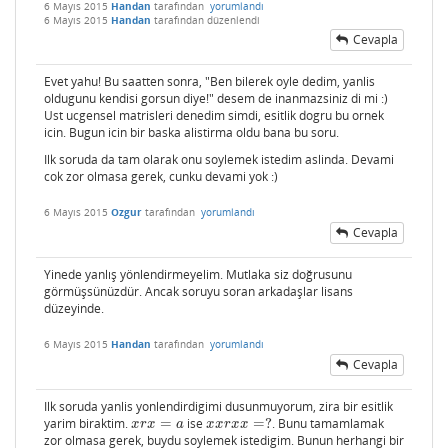
6 Mayıs 2015
Handan
tarafından
yorumlandı
6 Mayıs 2015
Handan
tarafından
düzenlendi
Cevapla
Evet yahu! Bu saatten sonra, "Ben bilerek oyle dedim, yanlis
oldugunu kendisi gorsun diye!" desem de inanmazsiniz di mi :)
Ust ucgensel matrisleri denedim simdi, esitlik dogru bu ornek
icin. Bugun icin bir baska alistirma oldu bana bu soru.
Ilk soruda da tam olarak onu soylemek istedim aslinda. Devami
cok zor olmasa gerek, cunku devami yok :)
6 Mayıs 2015
Ozgur
tarafından
yorumlandı
Cevapla
Yinede yanlış yönlendirmeyelim. Mutlaka siz doğrusunu
görmüşsünüzdür. Ancak soruyu soran arkadaşlar lisans
düzeyinde.
6 Mayıs 2015
Handan
tarafından
yorumlandı
Cevapla
Ilk soruda yanlis yonlendirdigimi dusunmuyorum, zira bir esitlik
yarim biraktim.
=
ise
=
?
. Bunu tamamlamak
x
r
x
=
a
x
x
r
x
x
=
?
x
r
x
a
x
x
r
x
x
zor olmasa gerek, buydu soylemek istedigim. Bunun herhangi bir