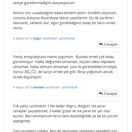
seviye gerektirmedigini dusunuyorum.
Ikincisi icin, cuvalladigimi kabul etmem lazim. Simdilik siliyorum,
cozumu bulunca duzenleyip tekrar yayinlarim. Siz de yardimci
olursaniz, sahane olur, eger gorebildiginiz kolay bir karsi ornek
varsa.
6 Mayıs 2015
Ozgur
tarafından
yorumlandı
Cevapla
Yanlış anlaşıldıysam inanın üzgünüm. Burada örnek çok kolay
görünmüyor. Halka değişmeli olmamalı, seçilen ideal nilpotent
olmamalı, halka domain olmamalı. yani ilk görebildiklerim böyle.
Z
Ayrıca
(
)
de karşıt örnek yok gibi. Biraz yoğunum ancak
M
2
(
Z
)
M
2
örnek düşüneyim.
6 Mayıs 2015
Handan
tarafından
yorumlandı
Cevapla
Yok yahu, uzulmeyin :) Ne kadar dogru, duzgun, ise yarar
cevaplar yazabilirsek, o kadar guzel ve ise yarar bir yer olur
burasi. Ben seviniyorum birisi beni duzelttiginde ya da bir yorum
yaptiginda.
Soru guzelmis cidden. Ben de degismeli olmamasi gerektigi icin