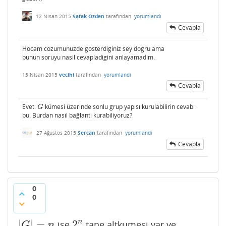
12 Nisan 2015
Safak Ozden
tarafından
yorumlandı
Cevapla
Hocam cozumunuzde gosterdiginiz sey dogru ama
bunun soruyu nasil cevapladigini anlayamadim.
15 Nisan 2015
vecihi
tarafından
yorumlandı
Cevapla
Evet.
kümesi üzerinde sonlu grup yapısı kurulabilirin cevabı
G
G
bu. Burdan nasıl bağlantı kurabiliyoruz?
27 Ağustos 2015
Sercan
tarafından
yorumlandı
Cevapla
0
0
|
|
=
2
n
ise
tane altkumesi var ve
|
G
|
=
n
2
n
G
n