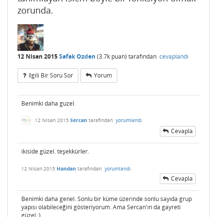
zorunda.
12 Nisan 2015
Safak Ozden
(
3.7k
puan)
tarafından
cevaplandı
Ilgili Bir Soru Sor
Yorum
Benimki daha guzel.
12 Nisan 2015
Sercan
tarafından
yorumlandı
Cevapla
ikiside güzel. teşekkürler.
12 Nisan 2015
Handan
tarafından
yorumlandı
Cevapla
Benimki daha genel. Sonlu bir küme üzerinde sonlu sayıda grup
yapısı olabileceğini gösteriyorum. Ama Sercan'ın da gayreti
güzel :)