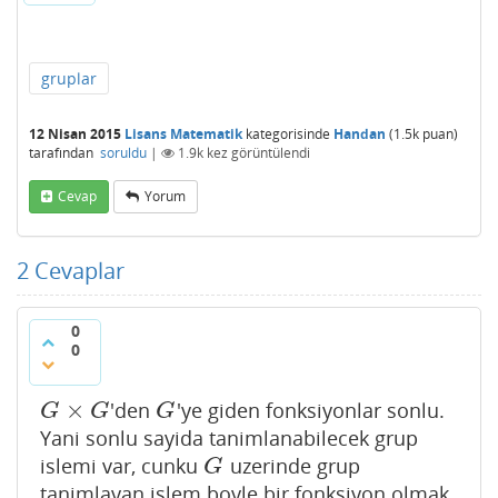
gruplar
12 Nisan 2015
Lisans Matematik
kategorisinde
Handan
(
1.5k
puan)
tarafından
soruldu
|
1.9k
kez görüntülendi
Cevap
Yorum
2
Cevaplar
0
0
×
'den
'ye giden fonksiyonlar sonlu.
G
×
G
G
G
G
G
Yani sonlu sayida tanimlanabilecek grup
islemi var, cunku
uzerinde grup
G
G
tanimlayan islem boyle bir fonksiyon olmak