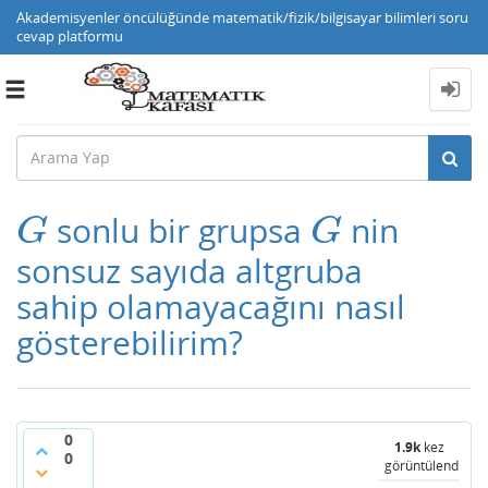
Akademisyenler öncülüğünde matematik/fizik/bilgisayar bilimleri soru
cevap platformu
Toggle
navigation
sonlu bir grupsa
nin
G
G
G
G
sonsuz sayıda altgruba
sahip olamayacağını nasıl
gösterebilirim?
0
1.9k
kez
0
görüntülendi