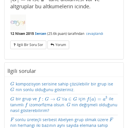
altgruplar bu altkumelerin icinde.
12 Nisan 2015
Sercan
(
25.6k
puan)
tarafından
cevaplandı
Ilgili Bir Soru Sor
Yorum
İlgili sorular
kompozisyon serisine sahip çözülebilir bir grup ise
G
G
nin sonlu olduğunu gösteriniz.
G
G
3
:
→
∀
∈
(
)
=
bir grup ve
için
ile
G
f
:
G
→
G
∀
a
∈
G
f
(
a
)
=
a
3
G
f
G
G
a
G
f
a
a
tanımlı
izomorfizma olsun.
nin değişmeli olduğunu
f
G
f
G
nasıl gösterebilirim?
sonlu üreteçli serbest Abelyen grup olmak üzere
F
F
F
F
nin herhangi iki bazının aynı sayıda elemana sahip