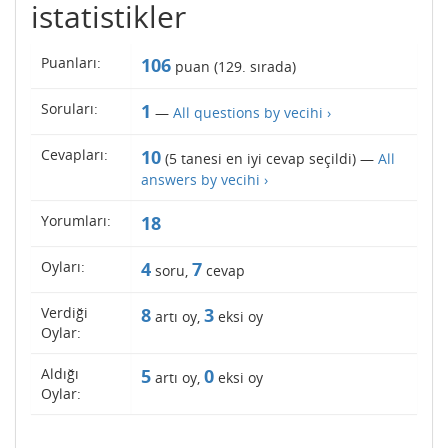
istatistikler
Puanları:
106
puan (
129
. sırada)
Soruları:
1
—
All questions by vecihi ›
Cevapları:
10
(
5
tanesi en iyi cevap seçildi) —
All
answers by vecihi ›
Yorumları:
18
Oyları:
4
7
soru,
cevap
Verdiği
8
3
artı oy,
eksi oy
Oylar:
Aldığı
5
0
artı oy,
eksi oy
Oylar: