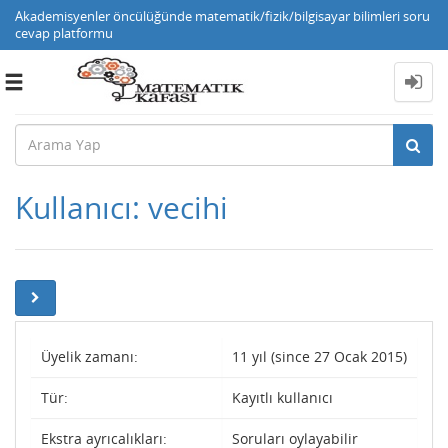
Akademisyenler öncülüğünde matematik/fizik/bilgisayar bilimleri soru
cevap platformu
Toggle
navigation
Kullanıcı: vecihi
Üyelik zamanı:
11 yıl (since 27 Ocak 2015)
Tür:
Kayıtlı kullanıcı
Ekstra ayrıcalıkları:
Soruları oylayabilir