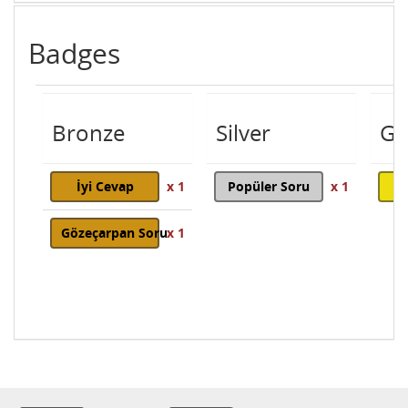
Badges
Bronze
Silver
Go
İyi Cevap
x 1
Popüler Soru
x 1
Gözeçarpan Soru
x 1