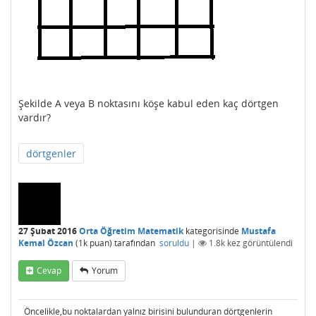
Şekilde A veya B noktasını köşe kabul eden kaç dörtgen
vardır?
dörtgenler
27 Şubat 2016
Orta Öğretim Matematik
kategorisinde
Mustafa
Kemal Özcan
(
1k
puan)
tarafından
soruldu
|
1.8k
kez görüntülendi
Cevap
Yorum
Öncelikle,bu noktalardan yalnız birisini bulunduran dörtgenlerin