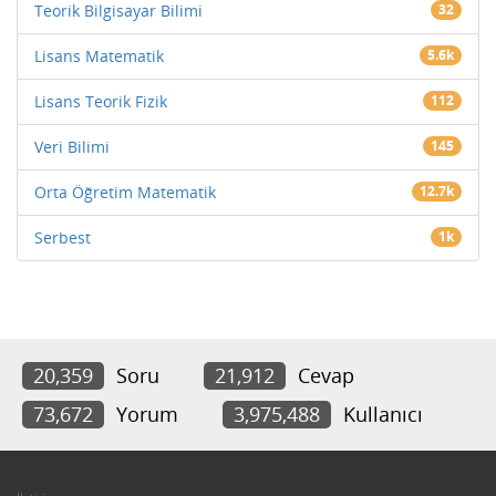
Teorik Bilgisayar Bilimi
32
Lisans Matematik
5.6k
Lisans Teorik Fizik
112
Veri Bilimi
145
Orta Öğretim Matematik
12.7k
Serbest
1k
20,359
Soru
21,912
Cevap
73,672
Yorum
3,975,488
Kullanıcı