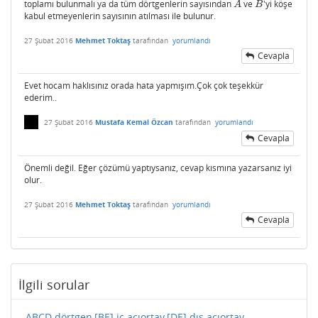
toplamı bulunmalı ya da tüm dörtgenlerin sayısından
ve
'yi köşe
A
B
A
B
kabul etmeyenlerin sayısının atılması ile bulunur.
27 Şubat 2016
Mehmet Toktaş
tarafından
yorumlandı
Cevapla
Evet hocam haklısınız orada hata yapmışım.Çok çok teşekkür
ederim..
27 Şubat 2016
Mustafa Kemal Özcan
tarafından
yorumlandı
Cevapla
Önemli değil. Eğer çözümü yaptıysanız, cevap kısmına yazarsanız iyi
olur.
27 Şubat 2016
Mehmet Toktaş
tarafından
yorumlandı
Cevapla
İlgili sorular
ABCD dörtgen,[BE] iç acıortay,[DE] dış açıortay