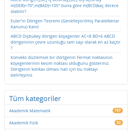
m(DEB)=70°,m(BAD)=105° buna göre m(BCD)kaç derece
olabilir?
Euler'in Dörtgen Teoremi (Genelleştirilmiş Paralelkenar
Kanunu) Kanıt
ABCD Dışbükey dörtgen köşegenler AC=8 BD=6 ABCD
dörtgeninin çevre uzunluğu tam sayı olarak en az kaçtır
?
Konveks düzlemsel bir dörtgenin Fermat noktasının
köşegenlerinin kesim noktası olduğunu gösteriniz.
Dörtgenin konkav olması hali için bu noktayı
belirleyiniz.
Tüm kategoriler
Akademik Matematik
737
Akademik Fizik
52