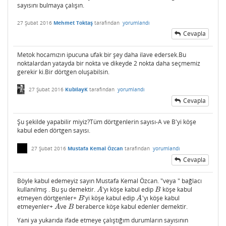
sayısını bulmaya çalışın.
27 Şubat 2016
Mehmet Toktaş
tarafından
yorumlandı
Cevapla
Metok hocamızın ipucuna ufak bir şey daha ilave edersek.Bu
noktalardan yatayda bir nokta ve dikeyde 2 nokta daha seçmemiz
gerekir ki.Bir dörtgen oluşabilsin.
27 Şubat 2016
KubilayK
tarafından
yorumlandı
Cevapla
Şu şekilde yapabilir miyiz?Tüm dörtgenlerin sayısı-A ve B'yi köşe
kabul eden dörtgen sayısı.
27 Şubat 2016
Mustafa Kemal Özcan
tarafından
yorumlandı
Cevapla
Böyle kabul edemeyiz sayın Mustafa Kemal Özcan. "veya " bağlacı
kullanılmış . Bu şu demektir.
'yı köşe kabul edip
köşe kabul
A
B
A
B
etmeyen dörtgenler+
'yi köşe kabul edip
'yı köşe kabul
B
A
B
A
etmeyenler+
ve
beraberce köşe kabul edenler demektir.
A
B
A
B
Yani ya yukarıda ifade etmeye çalıştığım durumların sayısının