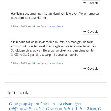
Cevapla
Haklisiniz cozumun geri kalan kismi yanlis oluyor. Yorumumu da
duzelttim, cok tesekkurler.
3 Nisan 2015
vecihi
tarafından
yorumlandı
Cevapla
icin daha fazlasini soylemenin mumkun olmadigini da fark
b
b
ettim. Cunku verilen ozellikleri saglayan ve
'nin mertebesinin
b
b
33
oldugu bir grup var. Bu grup ise direkt carpim olmayan bir
33
Z
⋊
Z
/
33
/
2
yari direkt carpimi olarak alinabilir.
Z
/
33
⋊
Z
/
2
3 Nisan 2015
vecihi
tarafından
yorumlandı
Cevapla
İlgili sorular
bir grup
pozitif bir tam sayı olsun. Eğer
G
k
G
k
(
)
=
,
∈
=
,
+
1
,
+
2
n
n
n
,
ve
için,
(
a
b
)
n
=
a
n
b
n
a
,
b
∈
G
n
=
k
,
k
+
1
,
k
+
2
G
a
b
a
b
a
b
G
n
k
k
k
G