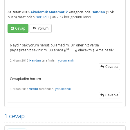
31 Mart 2015
Akademik Matematik
kategorisinde
Handan
(
1.5k
puan)
tarafından
soruldu
|
2.5k
kez görüntülendi
Cevap
Yorum
6 aydır bakıyorum henüz bulamadım. Bir öneriniz varsa
33
paylaşırsanız sevinirim. Bu arada
=
olacakmış. Ama nasıl?
b
33
=
e
b
e
2 Nisan 2015
Handan
tarafından
yorumlandı
Cevapla
Cevapladim hocam.
3 Nisan 2015
vecihi
tarafından
yorumlandı
Cevapla
1
cevap