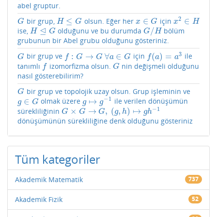
abel gruptur.
2
≤
∈
∈
bir grup,
olsun. Eğer her
için
G
H
≤
G
x
∈
G
x
2
∈
H
G
H
G
x
G
x
H
⊴
/
ise,
olduğunu ve bu durumda
bölüm
H
⊴
G
G
/
H
H
G
G
H
grubunun bir Abel grubu olduğunu gösteriniz.
3
:
→
∀
∈
(
)
=
bir grup ve
için
ile
G
f
:
G
→
G
∀
a
∈
G
f
(
a
)
=
a
3
G
f
G
G
a
G
f
a
a
tanımlı
izomorfizma olsun.
nin değişmeli olduğunu
f
G
f
G
nasıl gösterebilirim?
bir grup ve topolojik uzay olsun. Grup işleminin ve
G
G
−
1
∈
↦
olmak üzere
ile verilen dönüşümün
g
∈
G
g
↦
g
−
1
g
G
g
g
−
1
×
→
,
(
,
)
↦
sürekliliğinin
G
×
G
→
G
,
(
g
,
h
)
↦
g
h
−
1
G
G
G
g
h
g
h
dönüşümünün sürekliliğine denk olduğunu gösteriniz
Tüm kategoriler
Akademik Matematik
737
Akademik Fizik
52