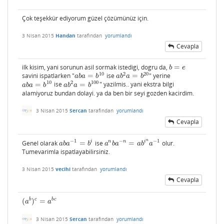
Çok teşekkür ediyorum güzel çözümünüz için.
3 Nisan 2015
Handan
tarafından
yorumlandı
Cevapla
ilk kisim, yani sorunun asil sormak istedigi, dogru da,
=
b
=
e
b
e
10
2
20
savini ispatlarken "
=
ise
=
" yerine
a
b
a
=
b
10
a
b
2
a
=
b
20
a
b
a
b
a
b
a
b
10
2
100
=
ise
=
" yazilmis.. yani ekstra bilgi
a
b
a
=
b
10
a
b
2
a
=
b
100
a
b
a
b
a
b
a
b
alamiyoruz bundan dolayi. ya da ben bir seyi gozden kacirdim.
3 Nisan 2015
Sercan
tarafından
yorumlandı
Cevapla
n
−
1
−
−
1
i
n
n
i
Genel olarak
=
ise
=
olur.
a
b
a
−
1
=
b
i
a
n
b
a
−
n
=
a
b
i
n
a
−
1
a
b
a
b
a
b
a
a
b
a
Tumevarimla ispatlayabilirsiniz.
3 Nisan 2015
vecihi
tarafından
yorumlandı
Cevapla
b
c
b
c
(
)
=
(
a
b
)
c
=
a
b
c
a
a
3 Nisan 2015
Sercan
tarafından
yorumlandı