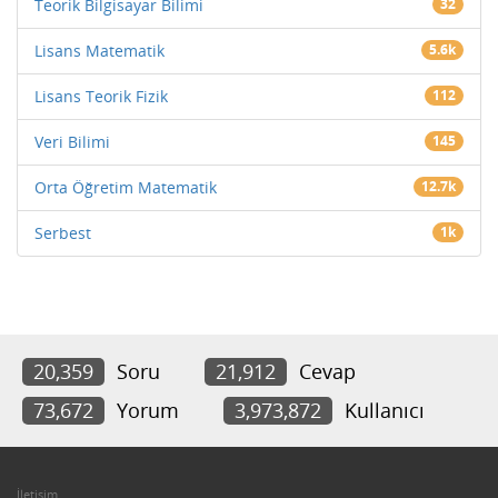
Teorik Bilgisayar Bilimi
32
Lisans Matematik
5.6k
Lisans Teorik Fizik
112
Veri Bilimi
145
Orta Öğretim Matematik
12.7k
Serbest
1k
20,359
Soru
21,912
Cevap
73,672
Yorum
3,973,872
Kullanıcı
İletişim