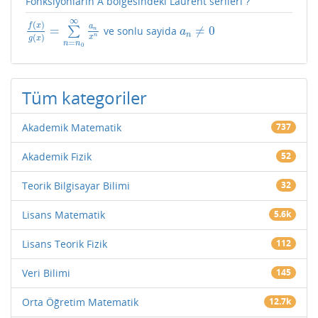
Fonksiyonların A bölgesindeki Laurent serileri ?
∞
(
)
f
x
a
=
≠
0
∑
ve sonlu sayida
f
(
x
)
g
(
x
)
=
∑
n
=
n
0
∞
a
n
x
n
a
n
≠
0
n
a
n
n
(
)
x
g
x
=
n
n
0
Tüm kategoriler
Akademik Matematik
737
Akademik Fizik
52
Teorik Bilgisayar Bilimi
32
Lisans Matematik
5.6k
Lisans Teorik Fizik
112
Veri Bilimi
145
Orta Öğretim Matematik
12.7k