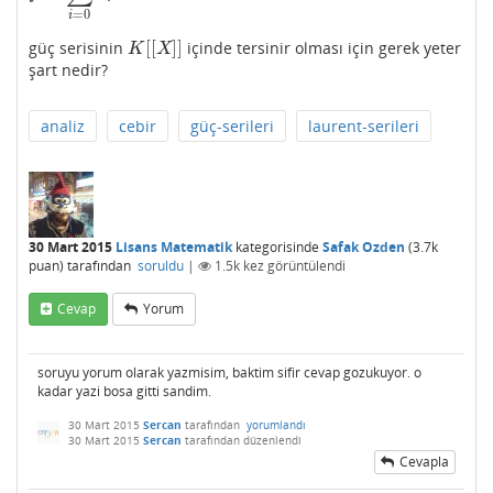
=
0
i
[
[
]
]
güç serisinin
içinde tersinir olması için gerek yeter
K
[
[
X
]
]
K
X
şart nedir?
analiz
cebir
güç-serileri
laurent-serileri
30 Mart 2015
Lisans Matematik
kategorisinde
Safak Ozden
(
3.7k
puan)
tarafından
soruldu
|
1.5k
kez görüntülendi
Cevap
Yorum
soruyu yorum olarak yazmisim, baktim sifir cevap gozukuyor. o
kadar yazi bosa gitti sandim.
30 Mart 2015
Sercan
tarafından
yorumlandı
30 Mart 2015
Sercan
tarafından
düzenlendi
Cevapla