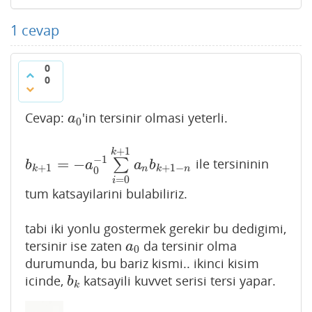
1
cevap
0
0
Cevap:
'in tersinir olmasi yeterli.
a
0
a
0
+
1
k
−
1
=
−
∑
ile tersininin
b
k
+
1
=
−
a
0
−
1
∑
i
=
0
k
+
1
a
n
b
k
+
1
−
n
b
a
a
b
+
1
+
1
−
k
n
k
n
0
=
0
i
tum katsayilarini bulabiliriz.
tabi iki yonlu gostermek gerekir bu dedigimi,
tersinir ise zaten
da tersinir olma
a
0
a
0
durumunda, bu bariz kismi.. ikinci kisim
icinde,
katsayili kuvvet serisi tersi yapar.
b
k
b
k