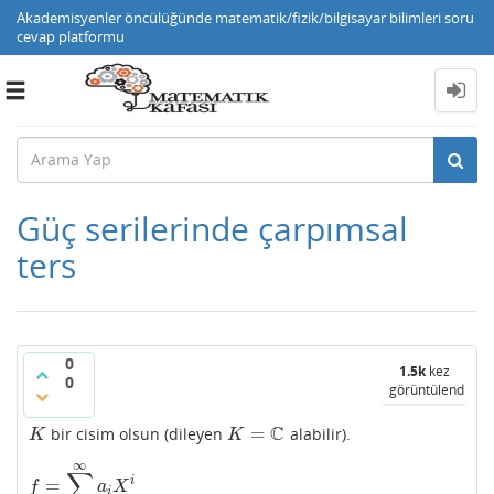
Akademisyenler öncülüğünde matematik/fizik/bilgisayar bilimleri soru
cevap platformu
Toggle
navigation
Güç serilerinde çarpımsal
ters
0
1.5k
kez
0
görüntülendi
C
=
bir cisim olsun (dileyen
alabilir).
K
K
=
C
K
K
∞
∑
i
=
f
=
∑
i
=
0
∞
a
i
X
i
f
a
X
i