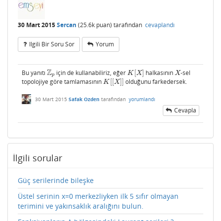
30 Mart 2015
Sercan
(
25.6k
puan)
tarafından
cevaplandı
Ilgili Bir Soru Sor
Yorum
Z
Bu yanıtı
için de kullanabiliriz, eğer
[
]
halkasının
-sel
Z
p
K
[
X
]
X
K
X
X
p
topolojiye göre tamlamasının
[
[
]
]
olduğunu farkedersek.
K
[
[
X
]
]
K
X
30 Mart 2015
Safak Ozden
tarafından
yorumlandı
Cevapla
İlgili sorular
Güç serilerinde bileşke
Üstel serinin x=0 merkezliyken ilk 5 sıfır olmayan
terimini ve yakınsaklık aralığını bulun.