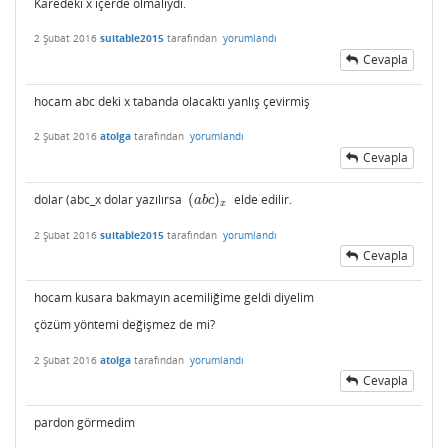
Karedeki x içerde olmalıydı.
2 Şubat 2016
suitable2015
tarafından
yorumlandı
Cevapla
hocam abc deki x tabanda olacaktı yanlış çevirmiş
2 Şubat 2016
atolga
tarafından
yorumlandı
Cevapla
dolar (abc_x dolar yazılırsa
(
)
elde edilir.
(
a
b
c
)
x
a
b
c
x
2 Şubat 2016
suitable2015
tarafından
yorumlandı
Cevapla
hocam kusara bakmayın acemiliğime geldi diyelim
çözüm yöntemi değişmez de mi?
2 Şubat 2016
atolga
tarafından
yorumlandı
Cevapla
pardon görmedim