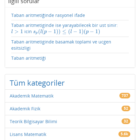
İlgili sorular
Taban aritmetiğinde rasyonel ifade
Taban aritmetiginde ise yarayabilecek bir ust sinir:
>
1
(
(
−
1
)
)
≤
(
−
1
)
(
−
1
)
icin
l
>
1
s
p
(
l
(
p
−
1
)
)
≤
(
l
−
1
)
(
p
−
1
)
l
s
l
p
l
p
p
Taban aritmetiginde basamak toplami ve ucgen
esitsizligi
Taban aritmetiği
Tüm kategoriler
Akademik Matematik
737
Akademik Fizik
52
Teorik Bilgisayar Bilimi
32
Lisans Matematik
5.6k