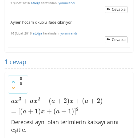
2 Şubat 2016
atolga
tarafından
yorumlandı
Cevapla
Aynen hocam x kuplu ifade cikmiyor
16 Şubat 2016
atolga
tarafından
yorumlandı
Cevapla
1
cevap
0
0
3
2
+
+
(
+
2
)
+
(
+
2
)
a
x
3
+
a
x
2
+
(
a
+
2
)
x
+
(
a
+
2
)
=
[
(
a
+
1
)
x
+
(
a
+
1
)
]
2
a
x
a
x
a
x
a
2
=
[
(
+
1
)
+
(
+
1
)
]
a
x
a
Derecesi aynı olan terimlerin katsayılarını
eşitle.