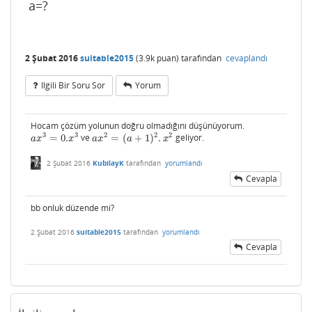
a=?
2 Şubat 2016
suitable2015
(
3.9k
puan)
tarafından
cevaplandı
Ilgili Bir Soru Sor
Yorum
Hocam çözüm yolunun doğru olmadığını düşünüyorum.
3
3
2
2
2
=
0.
ve
=
(
+
1
)
.
geliyor.
a
x
3
=
0.
x
3
a
x
2
=
(
a
+
1
)
2
.
x
2
a
x
x
a
x
a
x
2 Şubat 2016
KubilayK
tarafından
yorumlandı
Cevapla
bb onluk düzende mi?
2 Şubat 2016
suitable2015
tarafından
yorumlandı
Cevapla