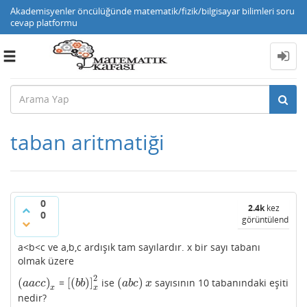
Akademisyenler öncülüğünde matematik/fizik/bilgisayar bilimleri soru
cevap platformu
Toggle
navigation
taban aritmatiği
0
2.4k
kez
0
görüntülendi
a<b<c ve a,b,c ardışık tam sayılardır. x bir sayı tabanı
olmak üzere
2
(
)
[
(
)
]
(
)
=
ise
sayısının 10 tabanındaki eşiti
(
a
a
c
c
)
x
[
(
b
b
)
]
x
2
(
a
b
c
)
x
a
a
c
c
b
b
a
b
c
x
x
x
nedir?