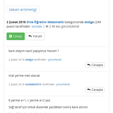
taban-aritmetigi
2 Şubat 2016
Orta Öğretim Matematik
kategorisinde
atolga
(
249
puan)
tarafından
soruldu
|
2.4k
kez görüntülendi
Cevap
Yorum
kare olayını nasıl yapıyoruz hocam ?
2 Şubat 2016
atolga
tarafından
yorumlandı
Cevapla
mat yerine met olacak
2 Şubat 2016
suitable2015
tarafından
yorumlandı
Cevapla
b yerine a+1, c yerine a+2 yaz.
Sağ taraf için onluk düzende yazdıktan sonra kare alırsın.