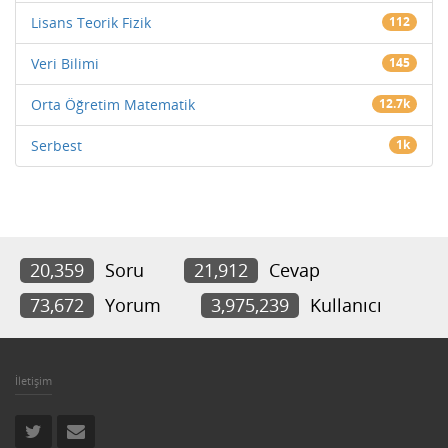
Lisans Teorik Fizik
112
Veri Bilimi
145
Orta Öğretim Matematik
12.7k
Serbest
1k
20,359
Soru
21,912
Cevap
73,672
Yorum
3,975,239
Kullanıcı
İletişim