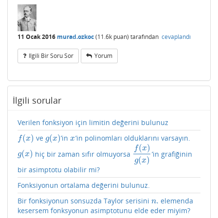
11 Ocak 2016
murad.ozkoc
(
11.6k
puan)
tarafından
cevaplandı
Ilgili Bir Soru Sor
Yorum
İlgili sorular
Verilen fonksiyon için limitin değerini bulunuz
(
)
(
)
ve
’in
’in polinomları olduklarını varsayın.
f
(
x
)
g
(
x
)
x
f
x
g
x
x
(
)
f
x
(
)
hiç bir zaman sıfır olmuyorsa
’in grafiğinin
g
(
x
)
f
(
x
)
g
(
x
)
g
x
(
)
g
x
bir asimptotu olabilir mi?
Fonksiyonun ortalama değerini bulunuz.
.
Bir fonksiyonun sonsuzda Taylor serisini
elemenda
n
.
n
kesersem fonksyonun asimptotunu elde eder miyim?