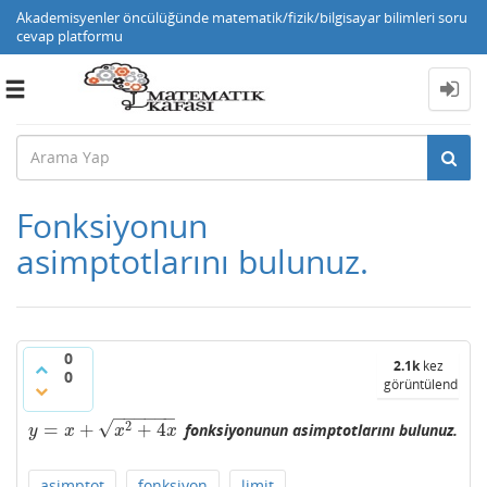
Akademisyenler öncülüğünde matematik/fizik/bilgisayar bilimleri soru
cevap platformu
Toggle
navigation
Fonksiyonun
asimptotlarını bulunuz.
0
2.1k
kez
0
görüntülendi
−
−
−
−
−
−
√
2
=
+
+
4
fonksiyonunun asimptotlarını bulunuz.
y
=
x
+
x
2
+
4
x
y
x
x
x
asimptot
fonksiyon
limit