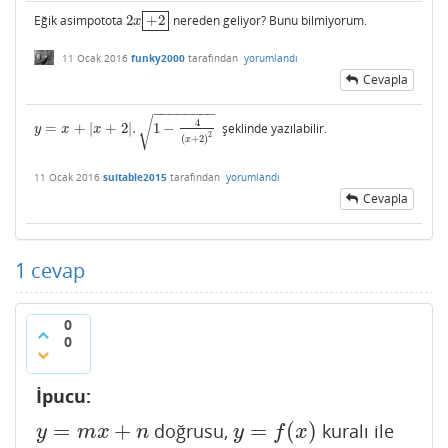
Eğik asimpotota
2
+2
nereden geliyor? Bunu bilmiyorum.
2
x
+2
x
11 Ocak 2016
funky2000
tarafından
yorumlandı
Cevapla
−
−
−
−
−
−
−
−
√
4
=
+
|
+
2
|
.
1
−
şeklinde yazılabilir.
y
=
x
+
|
x
+
2
|
.
1
−
4
(
x
+
2
)
2
y
x
x
2
(
+
2
)
x
11 Ocak 2016
suitable2015
tarafından
yorumlandı
Cevapla
1
cevap
0
0
İpucu:
=
+
=
(
)
doğrusu,
kuralı ile
y
=
m
x
+
n
y
=
f
(
x
)
y
m
x
n
y
f
x