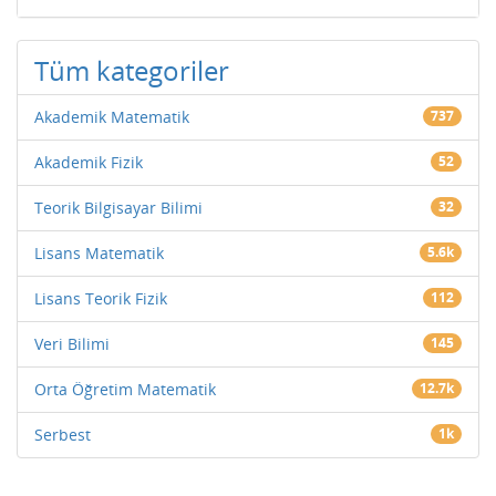
Tüm kategoriler
Akademik Matematik
737
Akademik Fizik
52
Teorik Bilgisayar Bilimi
32
Lisans Matematik
5.6k
Lisans Teorik Fizik
112
Veri Bilimi
145
Orta Öğretim Matematik
12.7k
Serbest
1k